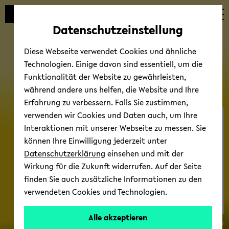
Automatische
zum
zum
zum
Inhaltswechsel
Hauptinhalt
Hauptmenü
Fußbereich
Datenschutzeinstellung
vermeiden
wechseln
wechseln
wechseln
Diese Webseite verwendet Cookies und ähnliche
Technologien. Einige davon sind essentiell, um die
Funktionalität der Website zu gewährleisten,
während andere uns helfen, die Website und Ihre
Erfahrung zu verbessern. Falls Sie zustimmen,
verwenden wir Cookies und Daten auch, um Ihre
trans*, inter* und nicht-​
Interaktionen mit unserer Webseite zu messen. Sie
binäre Le­bens­rea­li­tät an
können Ihre Einwilligung jederzeit unter
der Hoch­schu­le
Datenschutzerklärung
einsehen und mit der
Wirkung für die Zukunft widerrufen. Auf der Seite
finden Sie auch zusätzliche Informationen zu den
verwendeten Cookies und Technologien.
Alle akzeptieren
© San­dra Win­hel­ler