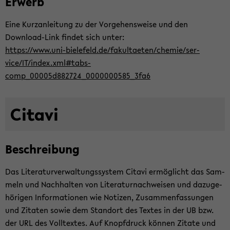
Er­werb
Eine Kurz­an­lei­tung zu der Vor­ge­hens­wei­se und den
Download-​Link fin­det sich unter:
https://www.uni-​bielefeld.de/fa­kul­tae­ten/che­mie/ser­
vice/IT/index.xml#tabs-​
comp_00005d882724_0000000585_3fa6
Ci­ta­vi
Be­schrei­bung
Das Li­te­ra­tur­ver­wal­tungs­sys­tem Ci­ta­vi er­mög­licht das Sam­
meln und Nach­hal­ten von Li­te­ra­tur­nach­wei­sen und da­zu­ge­
hö­ri­gen In­for­ma­tio­nen wie No­ti­zen, Zu­sam­men­fas­sun­gen
und Zi­ta­ten sowie dem Stand­ort des Tex­tes in der UB bzw.
der URL des Voll­tex­tes. Auf Knopf­druck kön­nen Zi­ta­te und