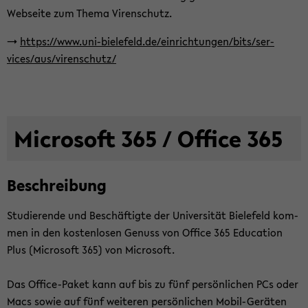
Webseite zum Thema Vi­ren­schutz.
->
https://www.uni-​bielefeld.de/ein­rich­tun­gen/bits/ser­
vices/aus/vi­ren­schutz/
Mi­cro­soft 365 / Of­fice 365
Be­schrei­bung
Stu­die­ren­de und Be­schäf­tig­te der Uni­ver­si­tät Bie­le­feld kom­
men in den kos­ten­lo­sen Ge­nuss von Of­fice 365 Edu­ca­ti­on
Plus (Mi­cro­soft 365) von Mi­cro­soft.
Das Office-​Paket kann auf bis zu fünf per­sön­li­chen PCs oder
Macs sowie auf fünf wei­te­ren per­sön­li­chen Mobil-​Geräten