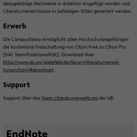
da­zu­ge­hö­ri­ge Nach­wei­se in Ar­bei­ten ein­ge­fügt wer­den und
Li­te­ra­tur­ver­zeich­nis­se in be­lie­bi­gen Sti­len ge­ne­riert wer­den.
Er­werb
Die Cam­pus­li­zenz er­mög­licht allen Hoch­schul­an­ge­hö­ri­gen
die kos­ten­lo­se Frei­schal­tung von Ci­ta­vi Free zu Ci­ta­vi Pro
(inkl. Team­funk­tio­na­li­tät). Down­load über
http://www.ub.uni-​bielefeld.de/li­bra­ry/li­te­ra­tur­ver­wal­
tung/ci­ta­vi/#down­load
.
Sup­port
Sup­port über das
Team Li­te­ra­tur­ver­wal­tung
der UB.
End­No­te