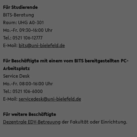
Für Stu­die­ren­de
BITS-​Beratung
Raum: UHG A0-​301
Mo.–Fr. 09:30–16:00 Uhr
Tel.: 0521 106-​12777
E-​Mail:
bits@uni-​bielefeld.de
Für Be­schäf­tig­te mit einem vom BITS be­reit­ge­stell­ten PC-​
Arbeitsplatz
Ser­vice Desk
Mo.–Fr. 08:00–16:00 Uhr
Tel.: 0521 106-​6000
E-​Mail:
ser­vi­ce­desk@uni-​bielefeld.de
Für wei­te­re Be­schäf­tig­te
De­zen­tra­le EDV-​Betreuung
der Fa­kul­tät oder Ein­rich­tung.