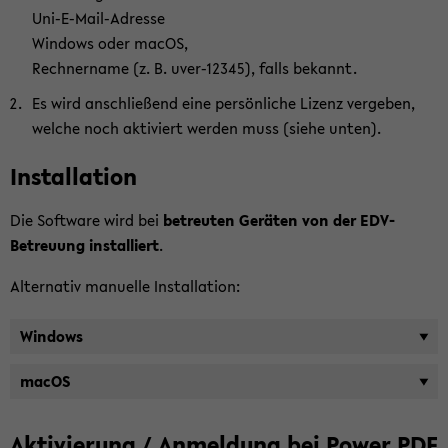
Uni-​E-Mail-Adresse
Win­dows oder macOS,
Rech­ner­na­me (z. B. uver-​12345), falls be­kannt.
Es wird an­schlie­ßend eine per­sön­li­che Li­zenz ver­ge­ben,
wel­che noch ak­ti­viert wer­den muss (siehe unten).
In­stal­la­ti­on
Die Soft­ware wird bei
be­treu­ten Ge­rä­ten von der EDV-​
Betreuung in­stal­liert
.
Al­ter­na­tiv ma­nu­el­le In­stal­la­ti­on:
Win­dows
macOS
Ak­ti­vie­rung / An­mel­dung bei Power PDF