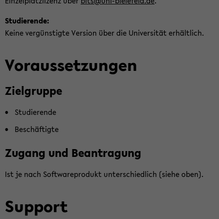
Ein­zel­platz­li­zenz über
bits@uni-​bielefeld.de
.
Stu­die­ren­de:
Keine ver­güns­tig­te Ver­si­on über die Uni­ver­si­tät er­hält­lich.
Vor­aus­set­zun­gen
Ziel­grup­pe
Stu­die­ren­de
Be­schäf­tig­te
Zu­gang und Be­an­tra­gung
Ist je nach Soft­ware­pro­dukt un­ter­schied­lich (siehe oben).
Sup­port