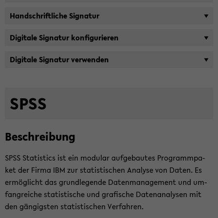
Hand­schrift­li­che Si­gna­tur
Di­gi­ta­le Si­gna­tur kon­fi­gu­rie­ren
Di­gi­ta­le Si­gna­tur ver­wen­den
SPSS
Be­schrei­bung
SPSS Sta­tis­tics ist ein mo­du­lar auf­ge­bau­tes Pro­gramm­pa­
ket der Firma IBM zur sta­tis­ti­schen Ana­ly­se von Daten. Es
er­mög­licht das grund­le­gen­de Da­ten­ma­nage­ment und um­
fang­rei­che sta­tis­ti­sche und gra­fi­sche Da­ten­ana­ly­sen mit
den gän­gigs­ten sta­tis­ti­schen Ver­fah­ren.