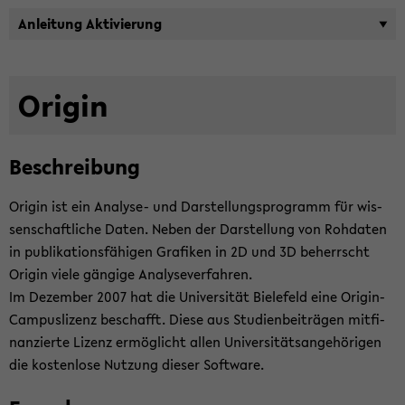
An­lei­tung Ak­ti­vie­rung
Ori­gin
Be­schrei­bung
Ori­gin ist ein Analyse-​ und Dar­stel­lungs­pro­gramm für wis­
sen­schaft­li­che Daten. Neben der Dar­stel­lung von Roh­da­ten
in pu­bli­ka­ti­ons­fä­hi­gen Gra­fi­ken in 2D und 3D be­herrscht
Ori­gin viele gän­gi­ge Ana­ly­se­ver­fah­ren.
Im De­zem­ber 2007 hat die Uni­ver­si­tät Bie­le­feld eine Origin-​
Campuslizenz be­schafft. Diese aus Stu­di­en­bei­trä­gen mit­fi­
nan­zier­te Li­zenz er­mög­licht allen Uni­ver­si­täts­an­ge­hö­ri­gen
die kos­ten­lo­se Nut­zung die­ser Soft­ware.