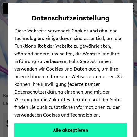
Automatische
zum
zum
zum
Inhaltswechsel
Hauptinhalt
Hauptmenü
Fußbereich
Datenschutzeinstellung
vermeiden
wechseln
wechseln
wechseln
Bie­le­fel­der IT-​
Diese Webseite verwendet Cookies und ähnliche
Servicezentrum
Technologien. Einige davon sind essentiell, um die
Funktionalität der Website zu gewährleisten,
während andere uns helfen, die Website und Ihre
Erfahrung zu verbessern. Falls Sie zustimmen,
verwenden wir Cookies und Daten auch, um Ihre
Interaktionen mit unserer Webseite zu messen. Sie
können Ihre Einwilligung jederzeit unter
© Uni­ver­si­tät Bie­le­feld | BITS
Datenschutzerklärung
einsehen und mit der
Bread­
Bie­le­fel­der IT-​Servicezentrum
Ser­vices
Wirkung für die Zukunft widerrufen. Auf der Seite
crumb
Lehr- & Lern­un­ter­stüt­zung
Soft­ware
finden Sie auch zusätzliche Informationen zu den
über­
verwendeten Cookies und Technologien.
sprin­
Soft­ware­an­ge­bot
gen
Alle akzeptieren
und