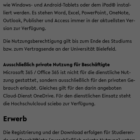
wie Windows-​ und Android-​Tablets oder dem iPad® in­stal­
liert wer­den. Es ste­hen Word, Excel, Power­Point, OneNo­te,
Out­look, Pu­blisher und Ac­cess immer in der ak­tu­ells­ten Ver­
si­on zur Ver­fü­gung.
Die Nut­zungs­be­rech­ti­gung gilt bis zum Ende des Stu­di­ums
bzw. zum Ver­trags­en­de an der Uni­ver­si­tät Bie­le­feld.
Aus­schließ­lich pri­va­te Nut­zung für Be­schäf­tig­te
Mi­cro­soft 365 / Of­fice 365 ist nicht für die dienst­li­che Nut­
zung ge­stat­tet, son­dern aus­schließ­lich für den pri­va­ten Ge­
brauch er­laubt. Glei­ches gilt für den darin an­ge­bo­ten
Cloud-​Dienst One­D­ri­ve. Für den dienst­li­chen Ein­satz steht
die Hoch­schul­cloud scie­bo zur Ver­fü­gung.
Er­werb
Die Re­gis­trie­rung und der Down­load er­fol­gen für Stu­die­ren­