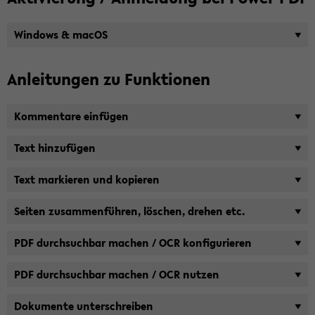
Win­dows & macOS
An­lei­tun­gen zu Funk­tio­nen
Kom­men­ta­re ein­fü­gen
Text hin­zu­fü­gen
Text mar­kie­ren und ko­pie­ren
Sei­ten zu­sam­men­füh­ren, lö­schen, dre­hen etc.
PDF durch­such­bar ma­chen / OCR kon­fi­gu­rie­ren
PDF durch­such­bar ma­chen / OCR nut­zen
Do­ku­men­te un­ter­schrei­ben