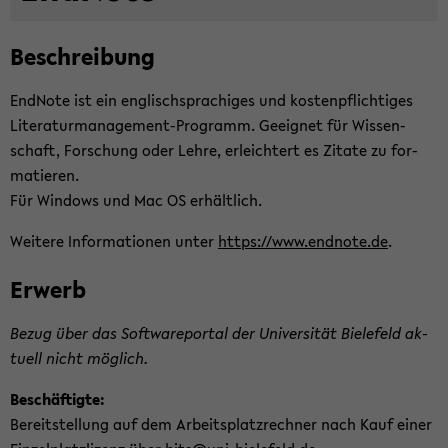
Be­schrei­bung
End­No­te ist ein eng­lisch­spra­chi­ges und kos­ten­pflich­ti­ges
Literaturmanagement-​Programm. Ge­eig­net für Wis­sen­
schaft, For­schung oder Lehre, er­leich­tert es Zi­ta­te zu for­
ma­tie­ren.
Für Win­dows und Mac OS er­hält­lich.
Wei­te­re In­for­ma­tio­nen unter
https://www.end­no­te.de
.
Er­werb
Bezug über das Soft­ware­por­tal der Uni­ver­si­tät Bie­le­feld ak­
tu­ell nicht mög­lich.
Be­schäf­tig­te:
Be­reit­stel­lung auf dem Ar­beits­platz­rech­ner nach Kauf einer