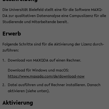
Die Uni­ver­si­tät Bie­le­feld stellt eine für die Soft­ware MA­X­Q­
DA zur qua­li­ta­ti­ven Da­ten­ana­ly­se eine Cam­pus­li­zenz für alle
Stu­die­ren­de und Mit­ar­bei­ten­de be­reit.
Er­werb
Fol­gen­de Schrit­te sind für die Ak­ti­vie­rung der Li­zenz durch­
zu­füh­ren:
Down­load von MA­X­Q­DA auf einen Rech­ner.
Down­load für Win­dows und macOS:
https://www.ma­x­q­da.com/de/download-​now
Datei aus­füh­ren und auf Rech­ner in­stal­lie­ren. Da­nach
ak­ti­vie­ren (siehe unten).
Ak­ti­vie­rung