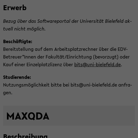
Er­werb
Bezug über das Soft­ware­por­tal der Uni­ver­si­tät Bie­le­feld ak­
tu­ell nicht mög­lich.
Be­schäf­tig­te:
Be­reit­stel­lung auf dem Ar­beits­platz­rech­ner über die EDV-​
Betreuer*Innen der Fa­kul­tät/Ein­rich­tung (be­vor­zugt) oder
Kauf einer Ein­zel­platz­li­zenz über
bits@uni-​bielefeld.de
.
Stu­die­ren­de:
Nut­zungs­mög­lich­keit bitte bei bits@uni-​bielefeld.de an­fra­
gen.
MA­X­Q­DA
Be­schrei­bung