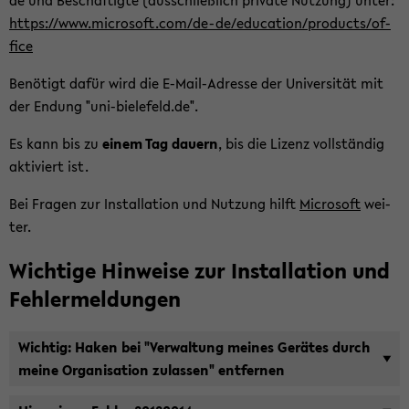
de und Be­schäf­tig­te (aus­schließ­lich pri­va­te Nut­zung) unter:
https://www.mi­cro­soft.com/de-de/edu­ca­ti­on/pro­ducts/of­
fice
Be­nö­tigt dafür wird die E-​Mail-Adresse der Uni­ver­si­tät mit
der En­dung "uni-​bielefeld.de".
Es kann bis zu
einem Tag dau­ern
, bis die Li­zenz voll­stän­dig
ak­ti­viert ist.
Bei Fra­gen zur In­stal­la­ti­on und Nut­zung hilft
Mi­cro­soft
wei­
ter.
Wich­ti­ge Hin­wei­se zur In­stal­la­ti­on und
Feh­ler­mel­dun­gen
Wich­tig: Haken bei "Ver­wal­tung mei­nes Ge­rä­tes durch
meine Or­ga­ni­sa­ti­on zu­las­sen" ent­fer­nen