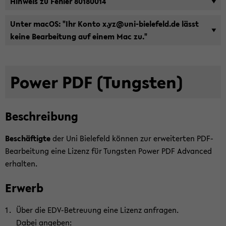
Hin­weis zu Feh­ler 80180014
Unter macOS: "Ihr Konto x.yz@uni-​bielefeld.de lässt
keine Be­ar­bei­tung auf einem Mac zu."
Power PDF (Tungs­ten)
Be­schrei­bung
Be­schäf­tig­te
der Uni Bie­le­feld kön­nen zur er­wei­ter­ten PDF-​
Bearbeitung eine Li­zenz für Tungs­ten Power PDF Ad­van­ced
er­hal­ten.
Er­werb
Über die EDV-​Betreuung eine Li­zenz an­fra­gen.
Dabei an­ge­ben: