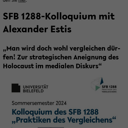
den Sie
hier
.
SFB 1288-​Kolloquium mit
Alex­an­der Estis
„Man wird doch wohl ver­glei­chen dür­
fen! Zur stra­te­gi­schen An­eig­nung des
Ho­lo­caust im me­dia­len Dis­kurs“