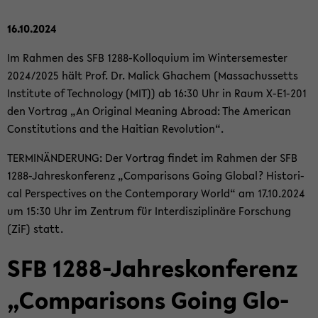
16.10.2024
Im Rah­men des SFB 1288-​Kolloquium im Win­ter­se­mes­ter
2024/2025 hält Prof. Dr. Malick Gha­chem (Mas­sa­chus­setts
In­sti­tu­te of Tech­no­lo­gy (MIT)) ab 16:30 Uhr in Raum X-​E1-201
den Vor­trag „An Ori­gi­nal Me­a­ning Ab­road: The Ame­ri­can
Con­sti­tu­ti­ons and the Hai­ti­an Re­vo­lu­ti­on“.
TER­MIN­ÄN­DE­RUNG: Der Vor­trag fin­det im Rah­men der SFB
1288-​Jahreskonferenz „Com­pa­ri­sons Going Glo­bal? His­to­ri­
cal Per­spec­ti­ves on the Con­tem­pora­ry World“ am 17.10.2024
um 15:30 Uhr im Zen­trum für In­ter­dis­zi­pli­nä­re For­schung
(ZiF) statt.
SFB 1288-​Jahreskonferenz
„Com­pa­ri­sons Going Glo­