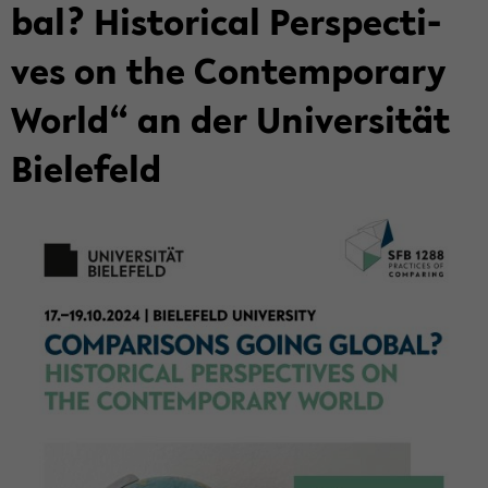
bal? His­to­ri­cal Per­spec­ti­
ves on the Con­tem­pora­ry
World“ an der Uni­ver­si­tät
Bie­le­feld