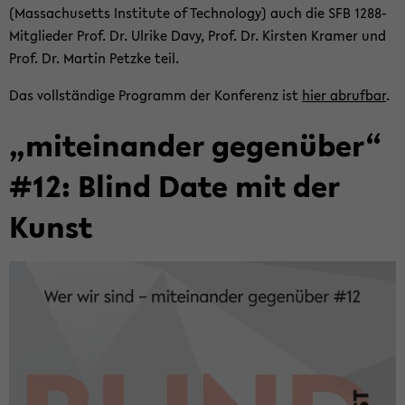
(Mas­sa­chu­setts In­sti­tu­te of Tech­no­lo­gy) auch die SFB 1288-​
Mitglieder Prof. Dr. Ul­ri­ke Davy, Prof. Dr. Kirs­ten Kra­mer und
Prof. Dr. Mar­tin Petz­ke teil.
Das voll­stän­di­ge Pro­gramm der Kon­fe­renz ist
hier ab­ruf­bar
.
„mit­ein­an­der ge­gen­über“
#12: Blind Date mit der
Kunst