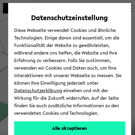
Automatische
zum
zum
zum
Inhaltswechsel
Hauptinhalt
Hauptmenü
Fußbereich
Datenschutzeinstellung
vermeiden
wechseln
wechseln
wechseln
Diese Webseite verwendet Cookies und ähnliche
Technologien. Einige davon sind essentiell, um die
Funktionalität der Website zu gewährleisten,
während andere uns helfen, die Website und Ihre
Erfahrung zu verbessern. Falls Sie zustimmen,
verwenden wir Cookies und Daten auch, um Ihre
Ver­an­stal­tun­gen
Interaktionen mit unserer Webseite zu messen. Sie
können Ihre Einwilligung jederzeit unter
Datenschutzerklärung
einsehen und mit der
Wirkung für die Zukunft widerrufen. Auf der Seite
finden Sie auch zusätzliche Informationen zu den
verwendeten Cookies und Technologien.
SFB
Alle akzeptieren
© Uni­ver­si­tät Bie­le­feld
1288