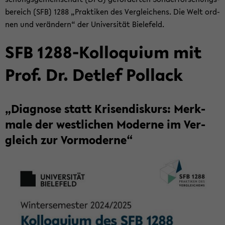
be­reich (SFB) 1288 „Prak­ti­ken des Ver­glei­chens. Die Welt ord­
nen und ver­än­dern“ der Uni­ver­si­tät Bie­le­feld.
SFB 1288-​Kolloquium mit
Prof. Dr. Det­lef Pol­lack
„Dia­gno­se statt Kri­sen­dis­kurs: Merk­
ma­le der west­li­chen Mo­der­ne im Ver­
gleich zur Vor­mo­der­ne“