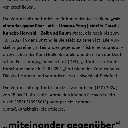
ven er­schlie­ßen.
Die Ver­an­stal­tung fin­det im Rah­men der Aus­stel­lung
„mit­
ein­an­der ge­gen­über“ #11 – Ha­e­gue Yang | Mar­tin Creed |
Ka­na­ko Ha­ya­shi – Zeit und Raum
statt, die noch bis zum
10.11.2024 in der Kunst­hal­le Bie­le­feld zu sehen ist. Die Aus­
stel­lungs­rei­he „mit­ein­an­der ge­gen­über“ ist eine Ko­ope­ra­ti­
on zwi­schen der Kunst­hal­le Bie­le­feld und dem von der Deut­
schen For­schungs­ge­mein­schaft (DFG) ge­för­der­ten Son­der­
for­schungs­be­reich (SFB) 1288 „Prak­ti­ken des Ver­glei­chens.
Die Welt ord­nen und ver­än­dern“ der Uni­ver­si­tät Bie­le­feld.
Die Ver­an­stal­tung fin­det am Mitt­woch­abend (17.07.2024)
von 18 bis 21 Uhr statt. An­mel­den kön­nen Sie sich te­le­fo­
nisch (0521 329995018) oder per Mail: an­mel­
dung@kunsthalle-​bielefeld.de.
„mit­ein­an­der ge­gen­über“