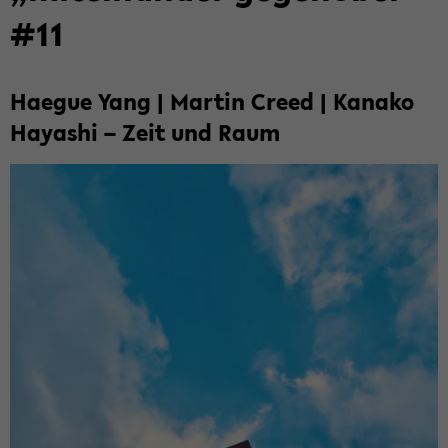
#11
Ha­e­gue Yang | Mar­tin Creed | Ka­na­ko
Ha­ya­shi – Zeit und Raum