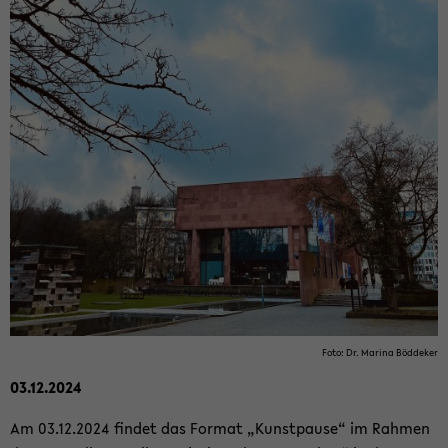
Foto: Dr. Ma­ri­na Böd­de­ker
03.12.2024
Am 03.12.2024 fin­det das For­mat „Kunst­pau­se“ im Rah­men