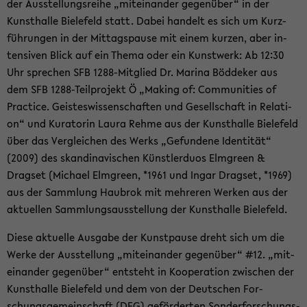
der Aus­stel­lungs­rei­he „mit­ein­an­der ge­gen­über“ in der
Kunst­hal­le Bie­le­feld statt. Dabei han­delt es sich um Kurz­
füh­run­gen in der Mit­tags­pau­se mit einem kur­zen, aber in­
ten­si­ven Blick auf ein Thema oder ein Kunst­werk: Ab 12:30
Uhr spre­chen SFB 1288-​Mitglied Dr. Ma­ri­na Böd­de­ker aus
dem SFB 1288-​Teilprojekt Ö „Ma­king of: Com­mu­nities of
Prac­ti­ce. Geis­tes­wis­sen­schaf­ten und Ge­sell­schaft in Re­la­ti­
on“ und Ku­ra­to­rin Laura Rehme aus der Kunst­hal­le Bie­le­feld
über das Ver­glei­chen des Werks „Ge­fun­de­ne Iden­ti­tät“
(2009) des skan­di­na­vi­schen Künst­ler­du­os Elm­green &
Drags­et (Mi­cha­el Elm­green, *1961 und Ingar Drags­et, *1969)
aus der Samm­lung Hau­brok mit meh­re­ren Wer­ken aus der
ak­tu­el­len Samm­lungs­aus­stel­lung der Kunst­hal­le Bie­le­feld.
Diese ak­tu­el­le Aus­ga­be der Kunst­pau­se dreht sich um die
Werke der Aus­stel­lung „mit­ein­an­der ge­gen­über“ #12. „mit­
ein­an­der ge­gen­über“ ent­steht in Ko­ope­ra­ti­on zwi­schen der
Kunst­hal­le Bie­le­feld und dem von der Deut­schen For­
schungs­ge­mein­schaft (DFG) ge­för­der­ten Son­der­for­schungs­