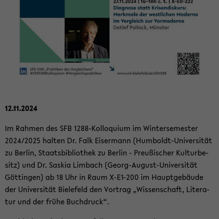
12.11.2024
Im Rah­men des SFB 1288-​Kolloquium im Win­ter­se­mes­ter
2024/2025 hal­ten Dr. Falk Eis­er­mann (Humboldt-​Universität
zu Ber­lin, Staats­bi­blio­thek zu Ber­lin - Preu­ßi­scher Kul­tur­be­
sitz) und Dr. Sas­kia Lim­bach (Georg-​August-Universität
Göt­tin­gen) ab 18 Uhr in Raum X-​E1-200 im Haupt­ge­bäu­de
der Uni­ver­si­tät Bie­le­feld den Vor­trag „Wis­sen­schaft, Li­te­ra­
tur und der frühe Buch­druck“.