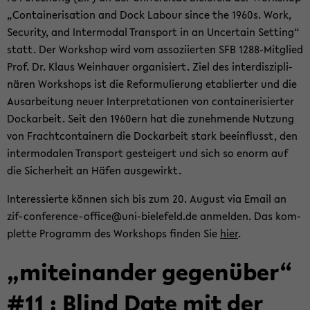
„Con­tai­ne­ri­sa­ti­on and Dock La­bour since the 1960s. Work,
Se­cu­ri­ty, and In­ter­mo­dal Trans­port in an Un­cer­tain Set­ting“
statt. Der Work­shop wird vom as­so­zi­ier­ten SFB 1288-​Mitglied
Prof. Dr. Klaus Wein­hau­er or­ga­ni­siert. Ziel des in­ter­dis­zi­pli­
nä­ren Work­shops ist die Re­for­mu­lie­rung eta­blier­ter und die
Aus­ar­bei­tung neuer In­ter­pre­ta­tio­nen von con­tai­ne­ri­sier­ter
Dock­ar­beit. Seit den 1960ern hat die zu­neh­men­de Nut­zung
von Fracht­con­tai­nern die Dock­ar­beit stark be­ein­flusst, den
in­ter­mo­da­len Trans­port ge­stei­gert und sich so enorm auf
die Si­cher­heit an Häfen aus­ge­wirkt.
In­ter­es­sier­te kön­nen sich bis zum 20. Au­gust via Email an
zif-​conference-office@uni-​bielefeld.de an­mel­den. Das kom­
plet­te Pro­gramm des Work­shops fin­den Sie
hier
.
„mit­ein­an­der ge­gen­über“
#11 : Blind Date mit der