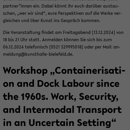
part­ner*innen ein. Dabei könnt ihr euch dar­über aus­tau­
schen, „wer wir sind“, eure Per­spek­ti­ven auf die Werke ver­
glei­chen und über Kunst ins Ge­spräch kom­men.
Die Ver­an­stal­tung fin­det am Frei­tag­abend (13.12.2024) von
18 bis 21 Uhr statt. An­mel­den kön­nen Sie sich bis zum
06.12.2024 te­le­fo­nisch (0521 329995018) oder per Mail: an­
mel­dung@kunsthalle-​bielefeld.de.
Work­shop „Con­tai­ne­ri­sa­ti­
on and Dock La­bour since
the 1960s. Work, Se­cu­ri­ty,
and In­ter­mo­dal Trans­port
in an Un­cer­tain Set­ting“