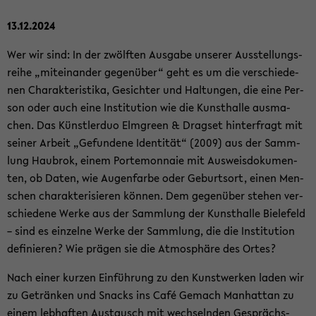
13.12.2024
Wer wir sind: In der zwölf­ten Aus­ga­be un­se­rer Aus­stel­lungs­
rei­he „mit­ein­an­der ge­gen­über“ geht es um die ver­schie­de­
nen Cha­rak­te­ris­ti­ka, Ge­sich­ter und Hal­tun­gen, die eine Per­
son oder auch eine In­sti­tu­ti­on wie die Kunst­hal­le aus­ma­
chen. Das Künst­ler­duo Elm­green & Drags­et hin­ter­fragt mit
sei­ner Ar­beit „Ge­fun­de­ne Iden­ti­tät“ (2009) aus der Samm­
lung Hau­brok, einem Porte­mon­naie mit Aus­weis­do­ku­men­
ten, ob Daten, wie Au­gen­far­be oder Ge­burts­ort, einen Men­
schen cha­rak­te­ri­sie­ren kön­nen. Dem ge­gen­über ste­hen ver­
schie­de­ne Werke aus der Samm­lung der Kunst­hal­le Bie­le­feld
– sind es ein­zel­ne Werke der Samm­lung, die die In­sti­tu­ti­on
de­fi­nie­ren? Wie prä­gen sie die At­mo­sphä­re des Ortes?
Nach einer kur­zen Ein­füh­rung zu den Kunst­wer­ken laden wir
zu Ge­trän­ken und Snacks ins Café Ge­mach Man­hat­tan zu
einem leb­haf­ten Aus­tausch mit wech­seln­den Ge­sprächs­