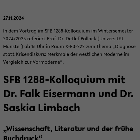
27.11.2024
In dem Vor­trag im SFB 1288-​Kolloquium im Win­ter­se­mes­ter
2024/2025 re­fe­riert Prof. Dr. Det­lef Pol­lack (Uni­ver­si­tät
Müns­ter) ab 16 Uhr in Raum X-​E0-222 zum Thema „Dia­gno­se
statt Kri­sen­dis­kurs: Merk­ma­le der west­li­chen Mo­der­ne im
Ver­gleich zur Vor­mo­der­ne“.
SFB 1288-​Kolloquium mit
Dr. Falk Eis­er­mann und Dr.
Sas­kia Lim­bach
„Wis­sen­schaft, Li­te­ra­tur und der frühe
Buch­druck“