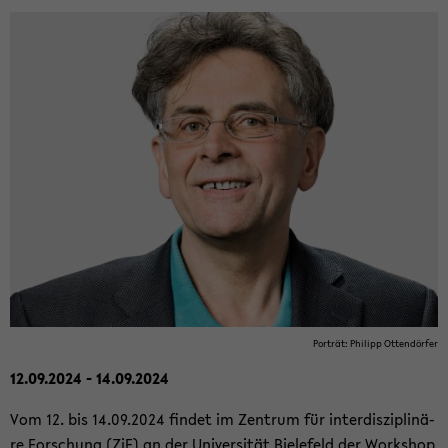
Por­trät: Phil­ipp Ot­ten­dör­fer
12.09.2024 - 14.09.2024
Vom 12. bis 14.09.2024 fin­det im Zen­trum für in­ter­dis­zi­pli­nä­
re For­schung (ZiF) an der Uni­ver­si­tät Bie­le­feld der Work­shop