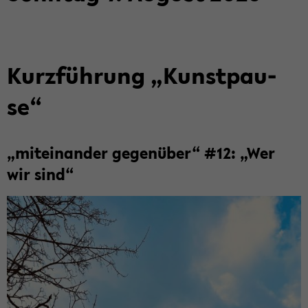
Kurz­füh­rung „Kunst­pau­
se“
„mit­ein­an­der ge­gen­über“ #12: „Wer
wir sind“