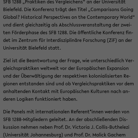
SFB 1288 „Prak­ti­ken des Ver­glei­chens“ an der Uni­ver­si­tät
Bie­le­feld. Die Kon­fe­renz trägt den Titel „Com­pa­ri­sons Going
Glo­bal? His­to­ri­cal Per­spec­ti­ves on the Con­tem­pora­ry World“
und dient gleich­zei­tig als Ab­schluss­ver­an­stal­tung der zwei­
ten För­der­pha­se des SFB 1288. Die öf­fent­li­che Kon­fe­renz fin­
det im Zen­trum für In­ter­dis­zi­pli­nä­re For­schung (ZiF) an der
Uni­ver­si­tät Bie­le­feld statt.
Ziel ist die Be­ant­wor­tung der Frage, wie un­ter­schied­lich Ver­
gleichs­prak­ti­ken welt­weit vor der Eu­ro­päi­schen Ex­pan­si­on
und der Über­wäl­ti­gung der re­spek­ti­ven ko­lo­nia­li­sier­ten Re­
gio­nen ent­stan­den sind und ob Ver­gleichs­prak­ti­ken vor dem
an­hal­ten­den Kon­takt mit Eu­ro­päi­schen Kul­tu­ren nach an­
de­ren Lo­gi­ken funk­tio­niert haben.
Die Pa­nels mit in­ter­na­tio­na­len Re­fe­rent*innen wer­den von
SFB 1288-​Mitgliedern ge­lei­tet. An der ab­schlie­ßen­den Dis­
kus­si­on neh­men neben Prof. Dr. Vic­to­ria J. Collis-​Buthelezi
(Uni­ver­si­tät Jo­han­nes­burg) und Prof. Dr. Malick Ga­chem