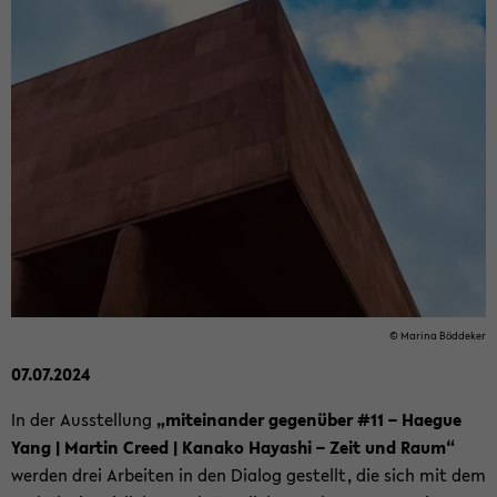
© Ma­ri­na Böd­de­ker
07.07.2024
In der Aus­stel­lung
„mit­ein­an­der ge­gen­über #11 – Ha­e­gue
Yang | Mar­tin Creed | Ka­na­ko Ha­ya­shi – Zeit und Raum“
wer­den drei Ar­bei­ten in den Dia­log ge­stellt, die sich mit dem