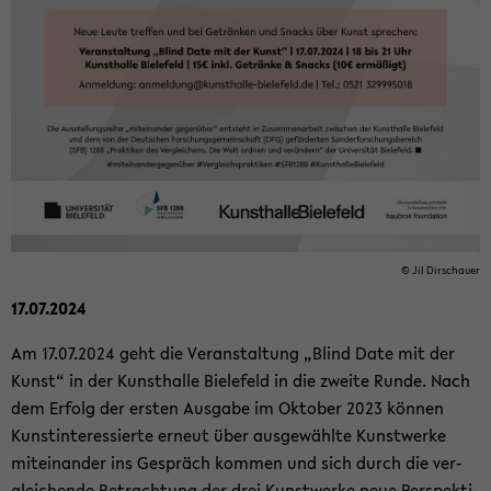
© Jil Dir­schau­er
17.07.2024
Am 17.07.2024 geht die Ver­an­stal­tung „Blind Date mit der
Kunst“ in der Kunst­hal­le Bie­le­feld in die zwei­te Runde. Nach
dem Er­folg der ers­ten Aus­ga­be im Ok­to­ber 2023 kön­nen
Kunst­in­ter­es­sier­te er­neut über aus­ge­wähl­te Kunst­wer­ke
mit­ein­an­der ins Ge­spräch kom­men und sich durch die ver­
glei­chen­de Be­trach­tung der drei Kunst­wer­ke neue Per­spek­ti­