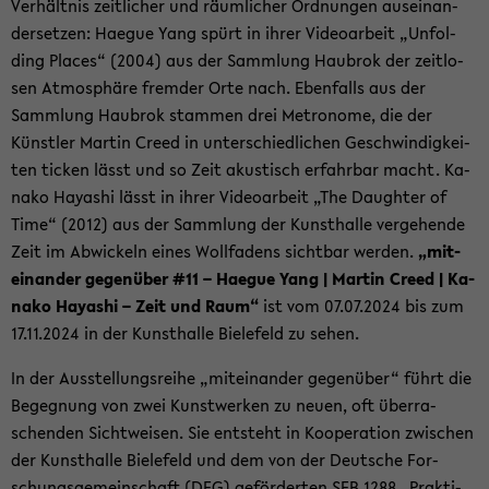
Ver­hält­nis zeit­li­cher und räum­li­cher Ord­nun­gen aus­ein­an­
der­set­zen: Ha­e­gue Yang spürt in ihrer Vi­deo­ar­beit „Un­fol­
ding Places“ (2004) aus der Samm­lung Hau­brok der zeit­lo­
sen At­mo­sphä­re frem­der Orte nach. Eben­falls aus der
Samm­lung Hau­brok stam­men drei Me­tro­no­me, die der
Künst­ler Mar­tin Creed in un­ter­schied­li­chen Ge­schwin­dig­kei­
ten ti­cken lässt und so Zeit akus­tisch er­fahr­bar macht. Ka­
na­ko Ha­ya­shi lässt in ihrer Vi­deo­ar­beit „The Daugh­ter of
Time“ (2012) aus der Samm­lung der Kunst­hal­le ver­ge­hen­de
Zeit im Ab­wi­ckeln eines Woll­fa­dens sicht­bar wer­den.
„mit­
ein­an­der ge­gen­über #11 – Ha­e­gue Yang | Mar­tin Creed | Ka­
na­ko Ha­ya­shi – Zeit und Raum“
ist vom 07.07.2024 bis zum
17.11.2024 in der Kunst­hal­le Bie­le­feld zu sehen.
In der Aus­stel­lungs­rei­he „mit­ein­an­der ge­gen­über“ führt die
Be­geg­nung von zwei Kunst­wer­ken zu neuen, oft über­ra­
schen­den Sicht­wei­sen. Sie ent­steht in Ko­ope­ra­ti­on zwi­schen
der Kunst­hal­le Bie­le­feld und dem von der Deut­sche For­
schungs­ge­mein­schaft (DFG) ge­för­der­ten SFB 1288 „Prak­ti­