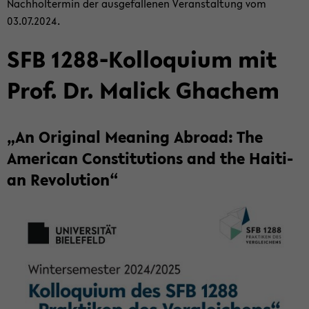
Nach­hol­ter­min der aus­ge­fal­le­nen Ver­an­stal­tung vom
03.07.2024.
SFB 1288-​Kolloquium mit
Prof. Dr. Malick Gha­chem
„An Ori­gi­nal Me­a­ning Ab­road: The
Ame­ri­can Con­sti­tu­ti­ons and the Hai­ti­
an Re­vo­lu­ti­on“