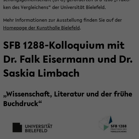
ken des Ver­glei­chens“ der Uni­ver­si­tät Bie­le­feld.
Mehr In­for­ma­tio­nen zur Aus­stel­lung fin­den Sie auf der
Home­page der Kunst­hal­le Bie­le­feld
.
SFB 1288-​Kolloquium mit
Dr. Falk Eis­er­mann und Dr.
Sas­kia Lim­bach
„Wis­sen­schaft, Li­te­ra­tur und der frühe
Buch­druck“