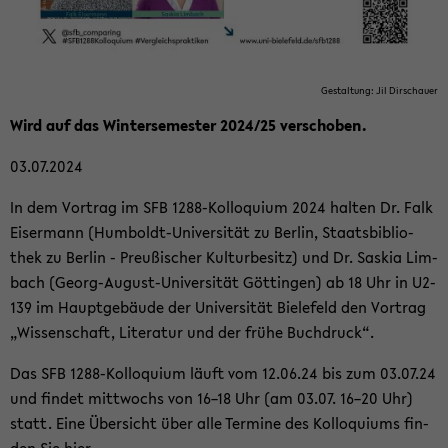
Ge­stal­tung: Jil Dir­schau­er
Wird auf das Win­ter­se­mes­ter 2024/25 ver­scho­ben.
03.07.2024
In dem Vor­trag im SFB 1288-​Kolloquium 2024 hal­ten Dr. Falk
Eis­er­mann (Humboldt-​Universität zu Ber­lin, Staats­bi­blio­
thek zu Ber­lin - Preu­ßi­scher Kul­tur­be­sitz) und Dr. Sas­kia Lim­
bach (Georg-​August-Universität Göt­tin­gen) ab 18 Uhr in U2-​
139 im Haupt­ge­bäu­de der Uni­ver­si­tät Bie­le­feld den Vor­trag
„Wis­sen­schaft, Li­te­ra­tur und der frühe Buch­druck“.
Das SFB 1288-​Kolloquium läuft vom 12.06.24 bis zum 03.07.24
und fin­det mitt­wochs von 16–18 Uhr (am 03.07. 16–20 Uhr)
statt. Eine Über­sicht über alle Ter­mi­ne des Kol­lo­qui­ums fin­