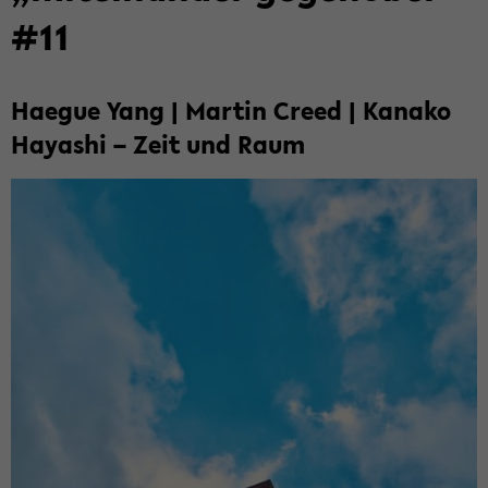
#11
Ha­e­gue Yang | Mar­tin Creed | Ka­na­ko
Ha­ya­shi – Zeit und Raum