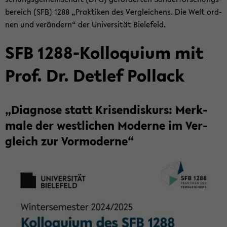
be­reich (SFB) 1288 „Prak­ti­ken des Ver­glei­chens. Die Welt ord­
nen und ver­än­dern“ der Uni­ver­si­tät Bie­le­feld.
SFB 1288-​Kolloquium mit
Prof. Dr. Det­lef Pol­lack
„Dia­gno­se statt Kri­sen­dis­kurs: Merk­
ma­le der west­li­chen Mo­der­ne im Ver­
gleich zur Vor­mo­der­ne“