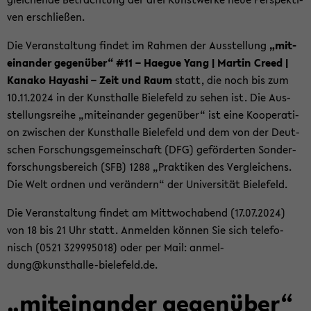
ven er­schlie­ßen.
Die Ver­an­stal­tung fin­det im Rah­men der Aus­stel­lung
„mit­
ein­an­der ge­gen­über“ #11 – Ha­e­gue Yang | Mar­tin Creed |
Ka­na­ko Ha­ya­shi – Zeit und Raum
statt, die noch bis zum
10.11.2024 in der Kunst­hal­le Bie­le­feld zu sehen ist. Die Aus­
stel­lungs­rei­he „mit­ein­an­der ge­gen­über“ ist eine Ko­ope­ra­ti­
on zwi­schen der Kunst­hal­le Bie­le­feld und dem von der Deut­
schen For­schungs­ge­mein­schaft (DFG) ge­för­der­ten Son­der­
for­schungs­be­reich (SFB) 1288 „Prak­ti­ken des Ver­glei­chens.
Die Welt ord­nen und ver­än­dern“ der Uni­ver­si­tät Bie­le­feld.
Die Ver­an­stal­tung fin­det am Mitt­woch­abend (17.07.2024)
von 18 bis 21 Uhr statt. An­mel­den kön­nen Sie sich te­le­fo­
nisch (0521 329995018) oder per Mail: an­mel­
dung@kunsthalle-​bielefeld.de.
„mit­ein­an­der ge­gen­über“