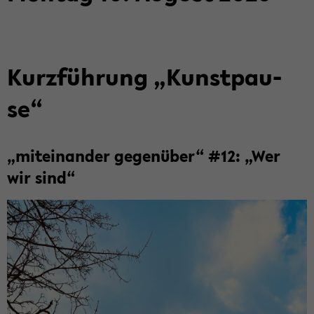
Kurz­füh­rung „Kunst­pau­
se“
„mit­ein­an­der ge­gen­über“ #12: „Wer
wir sind“