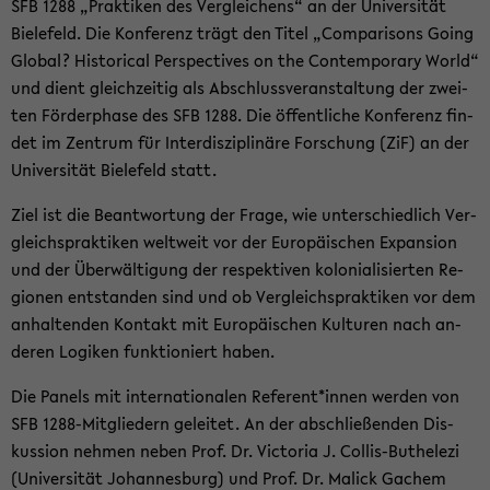
SFB 1288 „Prak­ti­ken des Ver­glei­chens“ an der Uni­ver­si­tät
Bie­le­feld. Die Kon­fe­renz trägt den Titel „Com­pa­ri­sons Going
Glo­bal? His­to­ri­cal Per­spec­ti­ves on the Con­tem­pora­ry World“
und dient gleich­zei­tig als Ab­schluss­ver­an­stal­tung der zwei­
ten För­der­pha­se des SFB 1288. Die öf­fent­li­che Kon­fe­renz fin­
det im Zen­trum für In­ter­dis­zi­pli­nä­re For­schung (ZiF) an der
Uni­ver­si­tät Bie­le­feld statt.
Ziel ist die Be­ant­wor­tung der Frage, wie un­ter­schied­lich Ver­
gleichs­prak­ti­ken welt­weit vor der Eu­ro­päi­schen Ex­pan­si­on
und der Über­wäl­ti­gung der re­spek­ti­ven ko­lo­nia­li­sier­ten Re­
gio­nen ent­stan­den sind und ob Ver­gleichs­prak­ti­ken vor dem
an­hal­ten­den Kon­takt mit Eu­ro­päi­schen Kul­tu­ren nach an­
de­ren Lo­gi­ken funk­tio­niert haben.
Die Pa­nels mit in­ter­na­tio­na­len Re­fe­rent*innen wer­den von
SFB 1288-​Mitgliedern ge­lei­tet. An der ab­schlie­ßen­den Dis­
kus­si­on neh­men neben Prof. Dr. Vic­to­ria J. Collis-​Buthelezi
(Uni­ver­si­tät Jo­han­nes­burg) und Prof. Dr. Malick Ga­chem