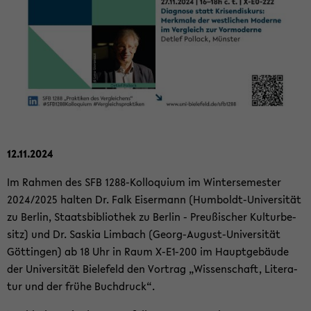
12.11.2024
Im Rah­men des SFB 1288-​Kolloquium im Win­ter­se­mes­ter
2024/2025 hal­ten Dr. Falk Eis­er­mann (Humboldt-​Universität
zu Ber­lin, Staats­bi­blio­thek zu Ber­lin - Preu­ßi­scher Kul­tur­be­
sitz) und Dr. Sas­kia Lim­bach (Georg-​August-Universität
Göt­tin­gen) ab 18 Uhr in Raum X-​E1-200 im Haupt­ge­bäu­de
der Uni­ver­si­tät Bie­le­feld den Vor­trag „Wis­sen­schaft, Li­te­ra­
tur und der frühe Buch­druck“.