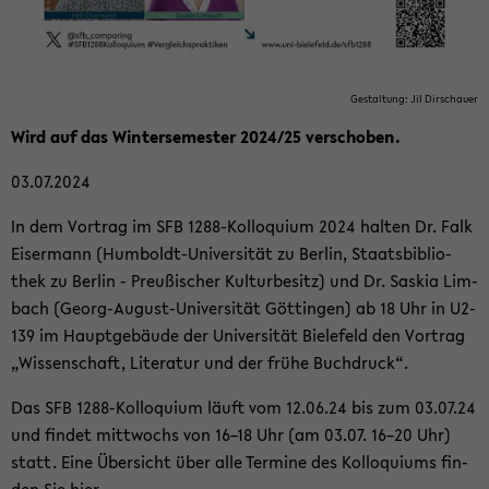
Ge­stal­tung: Jil Dir­schau­er
Wird auf das Win­ter­se­mes­ter 2024/25 ver­scho­ben.
03.07.2024
In dem Vor­trag im SFB 1288-​Kolloquium 2024 hal­ten Dr. Falk
Eis­er­mann (Humboldt-​Universität zu Ber­lin, Staats­bi­blio­
thek zu Ber­lin - Preu­ßi­scher Kul­tur­be­sitz) und Dr. Sas­kia Lim­
bach (Georg-​August-Universität Göt­tin­gen) ab 18 Uhr in U2-​
139 im Haupt­ge­bäu­de der Uni­ver­si­tät Bie­le­feld den Vor­trag
„Wis­sen­schaft, Li­te­ra­tur und der frühe Buch­druck“.
Das SFB 1288-​Kolloquium läuft vom 12.06.24 bis zum 03.07.24
und fin­det mitt­wochs von 16–18 Uhr (am 03.07. 16–20 Uhr)
statt. Eine Über­sicht über alle Ter­mi­ne des Kol­lo­qui­ums fin­