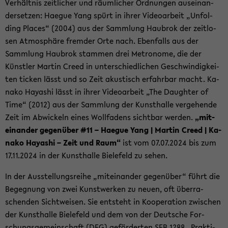
Ver­hält­nis zeit­li­cher und räum­li­cher Ord­nun­gen aus­ein­an­
der­set­zen: Ha­e­gue Yang spürt in ihrer Vi­deo­ar­beit „Un­fol­
ding Places“ (2004) aus der Samm­lung Hau­brok der zeit­lo­
sen At­mo­sphä­re frem­der Orte nach. Eben­falls aus der
Samm­lung Hau­brok stam­men drei Me­tro­no­me, die der
Künst­ler Mar­tin Creed in un­ter­schied­li­chen Ge­schwin­dig­kei­
ten ti­cken lässt und so Zeit akus­tisch er­fahr­bar macht. Ka­
na­ko Ha­ya­shi lässt in ihrer Vi­deo­ar­beit „The Daugh­ter of
Time“ (2012) aus der Samm­lung der Kunst­hal­le ver­ge­hen­de
Zeit im Ab­wi­ckeln eines Woll­fa­dens sicht­bar wer­den.
„mit­
ein­an­der ge­gen­über #11 – Ha­e­gue Yang | Mar­tin Creed | Ka­
na­ko Ha­ya­shi – Zeit und Raum“
ist vom 07.07.2024 bis zum
17.11.2024 in der Kunst­hal­le Bie­le­feld zu sehen.
In der Aus­stel­lungs­rei­he „mit­ein­an­der ge­gen­über“ führt die
Be­geg­nung von zwei Kunst­wer­ken zu neuen, oft über­ra­
schen­den Sicht­wei­sen. Sie ent­steht in Ko­ope­ra­ti­on zwi­schen
der Kunst­hal­le Bie­le­feld und dem von der Deut­sche For­
schungs­ge­mein­schaft (DFG) ge­för­der­ten SFB 1288 „Prak­ti­