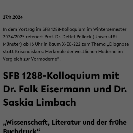
27.11.2024
In dem Vor­trag im SFB 1288-​Kolloquium im Win­ter­se­mes­ter
2024/2025 re­fe­riert Prof. Dr. Det­lef Pol­lack (Uni­ver­si­tät
Müns­ter) ab 16 Uhr in Raum X-​E0-222 zum Thema „Dia­gno­se
statt Kri­sen­dis­kurs: Merk­ma­le der west­li­chen Mo­der­ne im
Ver­gleich zur Vor­mo­der­ne“.
SFB 1288-​Kolloquium mit
Dr. Falk Eis­er­mann und Dr.
Sas­kia Lim­bach
„Wis­sen­schaft, Li­te­ra­tur und der frühe
Buch­druck“