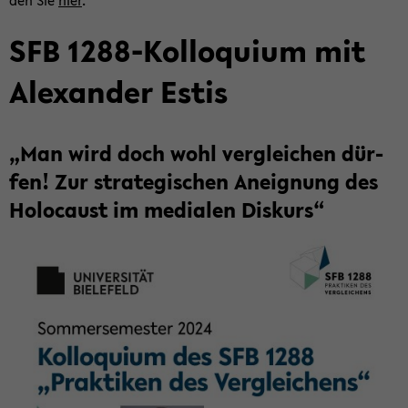
den Sie
hier
.
SFB 1288-​Kolloquium mit
Alex­an­der Estis
„Man wird doch wohl ver­glei­chen dür­
fen! Zur stra­te­gi­schen An­eig­nung des
Ho­lo­caust im me­dia­len Dis­kurs“