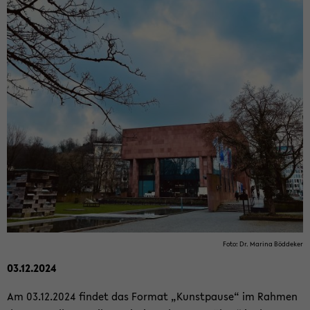
Foto: Dr. Ma­ri­na Böd­de­ker
03.12.2024
Am 03.12.2024 fin­det das For­mat „Kunst­pau­se“ im Rah­men