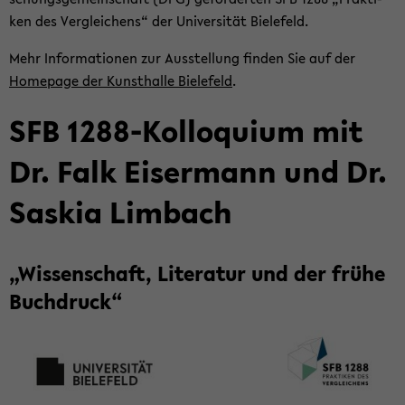
ken des Ver­glei­chens“ der Uni­ver­si­tät Bie­le­feld.
Mehr In­for­ma­tio­nen zur Aus­stel­lung fin­den Sie auf der
Home­page der Kunst­hal­le Bie­le­feld
.
SFB 1288-​Kolloquium mit
Dr. Falk Eis­er­mann und Dr.
Sas­kia Lim­bach
„Wis­sen­schaft, Li­te­ra­tur und der frühe
Buch­druck“