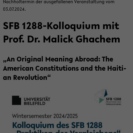
Nach­hol­ter­min der aus­ge­fal­le­nen Ver­an­stal­tung vom
03.07.2024.
SFB 1288-​Kolloquium mit
Prof. Dr. Malick Gha­chem
„An Ori­gi­nal Me­a­ning Ab­road: The
Ame­ri­can Con­sti­tu­ti­ons and the Hai­ti­
an Re­vo­lu­ti­on“