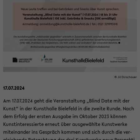
© Jil Dir­schau­er
17.07.2024
Am 17.07.2024 geht die Ver­an­stal­tung „Blind Date mit der
Kunst“ in der Kunst­hal­le Bie­le­feld in die zwei­te Runde. Nach
dem Er­folg der ers­ten Aus­ga­be im Ok­to­ber 2023 kön­nen
Kunst­in­ter­es­sier­te er­neut über aus­ge­wähl­te Kunst­wer­ke
mit­ein­an­der ins Ge­spräch kom­men und sich durch die ver­
glei­chen­de Be­trach­tung der drei Kunst­wer­ke neue Per­spek­ti­