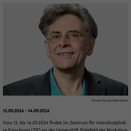
Por­trät: Phil­ipp Ot­ten­dör­fer
12.09.2024 - 14.09.2024
Vom 12. bis 14.09.2024 fin­det im Zen­trum für in­ter­dis­zi­pli­nä­
re For­schung (ZiF) an der Uni­ver­si­tät Bie­le­feld der Work­shop