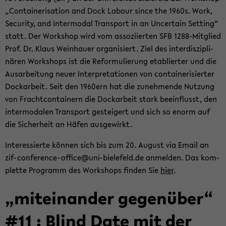
„Con­tai­ne­ri­sa­ti­on and Dock La­bour since the 1960s. Work,
Se­cu­ri­ty, and In­ter­mo­dal Trans­port in an Un­cer­tain Set­ting“
statt. Der Work­shop wird vom as­so­zi­ier­ten SFB 1288-​Mitglied
Prof. Dr. Klaus Wein­hau­er or­ga­ni­siert. Ziel des in­ter­dis­zi­pli­
nä­ren Work­shops ist die Re­for­mu­lie­rung eta­blier­ter und die
Aus­ar­bei­tung neuer In­ter­pre­ta­tio­nen von con­tai­ne­ri­sier­ter
Dock­ar­beit. Seit den 1960ern hat die zu­neh­men­de Nut­zung
von Fracht­con­tai­nern die Dock­ar­beit stark be­ein­flusst, den
in­ter­mo­da­len Trans­port ge­stei­gert und sich so enorm auf
die Si­cher­heit an Häfen aus­ge­wirkt.
In­ter­es­sier­te kön­nen sich bis zum 20. Au­gust via Email an
zif-​conference-office@uni-​bielefeld.de an­mel­den. Das kom­
plet­te Pro­gramm des Work­shops fin­den Sie
hier
.
„mit­ein­an­der ge­gen­über“
#11 : Blind Date mit der