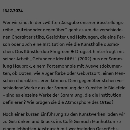
13.12.2024
Wer wir sind: In der zwölf­ten Aus­ga­be un­se­rer Aus­stel­lungs­
rei­he „mit­ein­an­der ge­gen­über“ geht es um die ver­schie­de­
nen Cha­rak­te­ris­ti­ka, Ge­sich­ter und Hal­tun­gen, die eine Per­
son oder auch eine In­sti­tu­ti­on wie die Kunst­hal­le aus­ma­
chen. Das Künst­ler­duo Elm­green & Drags­et hin­ter­fragt mit
sei­ner Ar­beit „Ge­fun­de­ne Iden­ti­tät“ (2009) aus der Samm­
lung Hau­brok, einem Porte­mon­naie mit Aus­weis­do­ku­men­
ten, ob Daten, wie Au­gen­far­be oder Ge­burts­ort, einen Men­
schen cha­rak­te­ri­sie­ren kön­nen. Dem ge­gen­über ste­hen ver­
schie­de­ne Werke aus der Samm­lung der Kunst­hal­le Bie­le­feld
– sind es ein­zel­ne Werke der Samm­lung, die die In­sti­tu­ti­on
de­fi­nie­ren? Wie prä­gen sie die At­mo­sphä­re des Ortes?
Nach einer kur­zen Ein­füh­rung zu den Kunst­wer­ken laden wir
zu Ge­trän­ken und Snacks ins Café Ge­mach Man­hat­tan zu
einem leb­haf­ten Aus­tausch mit wech­seln­den Ge­sprächs­