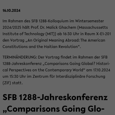
16.10.2024
Im Rah­men des SFB 1288-​Kolloquium im Win­ter­se­mes­ter
2024/2025 hält Prof. Dr. Malick Gha­chem (Mas­sa­chus­setts
In­sti­tu­te of Tech­no­lo­gy (MIT)) ab 16:30 Uhr in Raum X-​E1-201
den Vor­trag „An Ori­gi­nal Me­a­ning Ab­road: The Ame­ri­can
Con­sti­tu­ti­ons and the Hai­ti­an Re­vo­lu­ti­on“.
TER­MIN­ÄN­DE­RUNG: Der Vor­trag fin­det im Rah­men der SFB
1288-​Jahreskonferenz „Com­pa­ri­sons Going Glo­bal? His­to­ri­
cal Per­spec­ti­ves on the Con­tem­pora­ry World“ am 17.10.2024
um 15:30 Uhr im Zen­trum für In­ter­dis­zi­pli­nä­re For­schung
(ZiF) statt.
SFB 1288-​Jahreskonferenz
„Com­pa­ri­sons Going Glo­