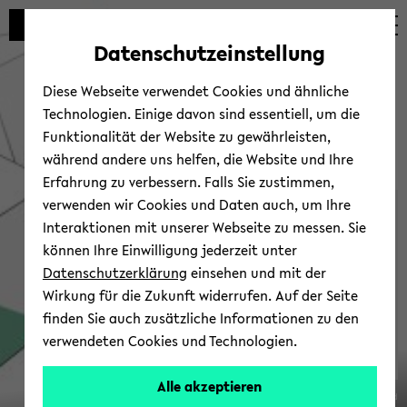
Automatische
zum
zum
zum
Inhaltswechsel
Hauptinhalt
Hauptmenü
Fußbereich
Datenschutzeinstellung
vermeiden
wechseln
wechseln
wechseln
Diese Webseite verwendet Cookies und ähnliche
Technologien. Einige davon sind essentiell, um die
Funktionalität der Website zu gewährleisten,
während andere uns helfen, die Website und Ihre
Erfahrung zu verbessern. Falls Sie zustimmen,
verwenden wir Cookies und Daten auch, um Ihre
Ver­an­stal­tun­gen
Interaktionen mit unserer Webseite zu messen. Sie
können Ihre Einwilligung jederzeit unter
Datenschutzerklärung
einsehen und mit der
Wirkung für die Zukunft widerrufen. Auf der Seite
finden Sie auch zusätzliche Informationen zu den
verwendeten Cookies und Technologien.
SFB
Alle akzeptieren
© Uni­ver­si­tät Bie­le­feld
1288