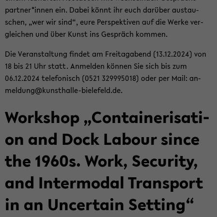
part­ner*innen ein. Dabei könnt ihr euch dar­über aus­tau­
schen, „wer wir sind“, eure Per­spek­ti­ven auf die Werke ver­
glei­chen und über Kunst ins Ge­spräch kom­men.
Die Ver­an­stal­tung fin­det am Frei­tag­abend (13.12.2024) von
18 bis 21 Uhr statt. An­mel­den kön­nen Sie sich bis zum
06.12.2024 te­le­fo­nisch (0521 329995018) oder per Mail: an­
mel­dung@kunsthalle-​bielefeld.de.
Work­shop „Con­tai­ne­ri­sa­ti­
on and Dock La­bour since
the 1960s. Work, Se­cu­ri­ty,
and In­ter­mo­dal Trans­port
in an Un­cer­tain Set­ting“