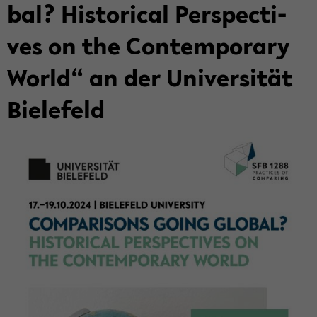
bal? His­to­ri­cal Per­spec­ti­
ves on the Con­tem­pora­ry
World“ an der Uni­ver­si­tät
Bie­le­feld