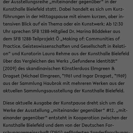
der Aus­stel­lungs­rei­he „mit­ein­an­der ge­gen­über“ in der
Kunst­hal­le Bie­le­feld statt. Dabei han­delt es sich um Kurz­
füh­run­gen in der Mit­tags­pau­se mit einem kur­zen, aber in­
ten­si­ven Blick auf ein Thema oder ein Kunst­werk: Ab 12:30
Uhr spre­chen SFB 1288-​Mitglied Dr. Ma­ri­na Böd­de­ker aus
dem SFB 1288-​Teilprojekt Ö „Ma­king of: Com­mu­nities of
Prac­ti­ce. Geis­tes­wis­sen­schaf­ten und Ge­sell­schaft in Re­la­ti­
on“ und Ku­ra­to­rin Laura Rehme aus der Kunst­hal­le Bie­le­feld
über das Ver­glei­chen des Werks „Ge­fun­de­ne Iden­ti­tät“
(2009) des skan­di­na­vi­schen Künst­ler­du­os Elm­green &
Drags­et (Mi­cha­el Elm­green, *1961 und Ingar Drags­et, *1969)
aus der Samm­lung Hau­brok mit meh­re­ren Wer­ken aus der
ak­tu­el­len Samm­lungs­aus­stel­lung der Kunst­hal­le Bie­le­feld.
Diese ak­tu­el­le Aus­ga­be der Kunst­pau­se dreht sich um die
Werke der Aus­stel­lung „mit­ein­an­der ge­gen­über“ #12. „mit­
ein­an­der ge­gen­über“ ent­steht in Ko­ope­ra­ti­on zwi­schen der
Kunst­hal­le Bie­le­feld und dem von der Deut­schen For­
schungs­ge­mein­schaft (DFG) ge­för­der­ten Son­der­for­schungs­