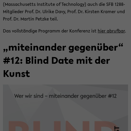
(Mas­sa­chu­setts In­sti­tu­te of Tech­no­lo­gy) auch die SFB 1288-​
Mitglieder Prof. Dr. Ul­ri­ke Davy, Prof. Dr. Kirs­ten Kra­mer und
Prof. Dr. Mar­tin Petz­ke teil.
Das voll­stän­di­ge Pro­gramm der Kon­fe­renz ist
hier ab­ruf­bar
.
„mit­ein­an­der ge­gen­über“
#12: Blind Date mit der
Kunst