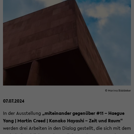
© Ma­ri­na Böd­de­ker
07.07.2024
In der Aus­stel­lung
„mit­ein­an­der ge­gen­über #11 – Ha­e­gue
Yang | Mar­tin Creed | Ka­na­ko Ha­ya­shi – Zeit und Raum“
wer­den drei Ar­bei­ten in den Dia­log ge­stellt, die sich mit dem