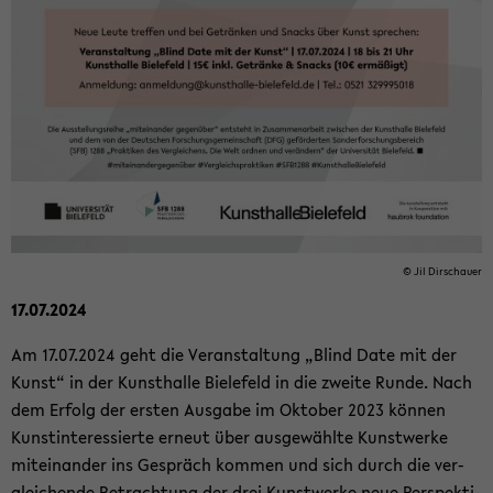
© Jil Dir­schau­er
17.07.2024
Am 17.07.2024 geht die Ver­an­stal­tung „Blind Date mit der
Kunst“ in der Kunst­hal­le Bie­le­feld in die zwei­te Runde. Nach
dem Er­folg der ers­ten Aus­ga­be im Ok­to­ber 2023 kön­nen
Kunst­in­ter­es­sier­te er­neut über aus­ge­wähl­te Kunst­wer­ke
mit­ein­an­der ins Ge­spräch kom­men und sich durch die ver­
glei­chen­de Be­trach­tung der drei Kunst­wer­ke neue Per­spek­ti­