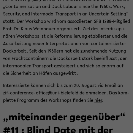
„Con­tai­ne­ri­sa­ti­on and Dock La­bour since the 1960s. Work,
Se­cu­ri­ty, and In­ter­mo­dal Trans­port in an Un­cer­tain Set­ting“
statt. Der Work­shop wird vom as­so­zi­ier­ten SFB 1288-​Mitglied
Prof. Dr. Klaus Wein­hau­er or­ga­ni­siert. Ziel des in­ter­dis­zi­pli­
nä­ren Work­shops ist die Re­for­mu­lie­rung eta­blier­ter und die
Aus­ar­bei­tung neuer In­ter­pre­ta­tio­nen von con­tai­ne­ri­sier­ter
Dock­ar­beit. Seit den 1960ern hat die zu­neh­men­de Nut­zung
von Fracht­con­tai­nern die Dock­ar­beit stark be­ein­flusst, den
in­ter­mo­da­len Trans­port ge­stei­gert und sich so enorm auf
die Si­cher­heit an Häfen aus­ge­wirkt.
In­ter­es­sier­te kön­nen sich bis zum 20. Au­gust via Email an
zif-​conference-office@uni-​bielefeld.de an­mel­den. Das kom­
plet­te Pro­gramm des Work­shops fin­den Sie
hier
.
„mit­ein­an­der ge­gen­über“
#11 : Blind Date mit der