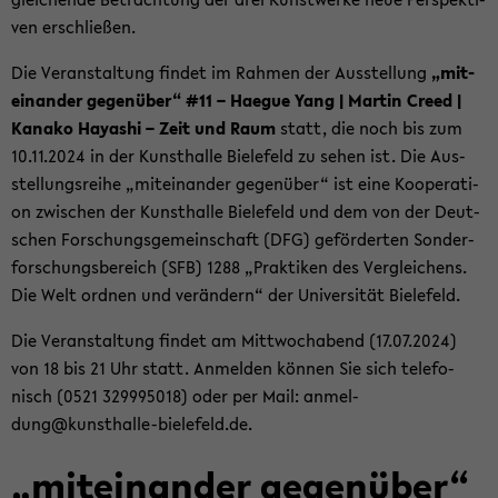
ven er­schlie­ßen.
Die Ver­an­stal­tung fin­det im Rah­men der Aus­stel­lung
„mit­
ein­an­der ge­gen­über“ #11 – Ha­e­gue Yang | Mar­tin Creed |
Ka­na­ko Ha­ya­shi – Zeit und Raum
statt, die noch bis zum
10.11.2024 in der Kunst­hal­le Bie­le­feld zu sehen ist. Die Aus­
stel­lungs­rei­he „mit­ein­an­der ge­gen­über“ ist eine Ko­ope­ra­ti­
on zwi­schen der Kunst­hal­le Bie­le­feld und dem von der Deut­
schen For­schungs­ge­mein­schaft (DFG) ge­för­der­ten Son­der­
for­schungs­be­reich (SFB) 1288 „Prak­ti­ken des Ver­glei­chens.
Die Welt ord­nen und ver­än­dern“ der Uni­ver­si­tät Bie­le­feld.
Die Ver­an­stal­tung fin­det am Mitt­woch­abend (17.07.2024)
von 18 bis 21 Uhr statt. An­mel­den kön­nen Sie sich te­le­fo­
nisch (0521 329995018) oder per Mail: an­mel­
dung@kunsthalle-​bielefeld.de.
„mit­ein­an­der ge­gen­über“