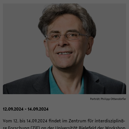
Por­trät: Phil­ipp Ot­ten­dör­fer
12.09.2024 - 14.09.2024
Vom 12. bis 14.09.2024 fin­det im Zen­trum für in­ter­dis­zi­pli­nä­
re For­schung (ZiF) an der Uni­ver­si­tät Bie­le­feld der Work­shop