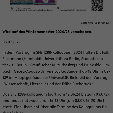
Ge­stal­tung: Jil Dir­schau­er
Wird auf das Win­ter­se­mes­ter 2024/25 ver­scho­ben.
03.07.2024
In dem Vor­trag im SFB 1288-​Kolloquium 2024 hal­ten Dr. Falk
Eis­er­mann (Humboldt-​Universität zu Ber­lin, Staats­bi­blio­
thek zu Ber­lin - Preu­ßi­scher Kul­tur­be­sitz) und Dr. Sas­kia Lim­
bach (Georg-​August-Universität Göt­tin­gen) ab 18 Uhr in U2-​
139 im Haupt­ge­bäu­de der Uni­ver­si­tät Bie­le­feld den Vor­trag
„Wis­sen­schaft, Li­te­ra­tur und der frühe Buch­druck“.
Das SFB 1288-​Kolloquium läuft vom 12.06.24 bis zum 03.07.24
und fin­det mitt­wochs von 16–18 Uhr (am 03.07. 16–20 Uhr)
statt. Eine Über­sicht über alle Ter­mi­ne des Kol­lo­qui­ums fin­