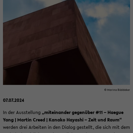
© Ma­ri­na Böd­de­ker
07.07.2024
In der Aus­stel­lung
„mit­ein­an­der ge­gen­über #11 – Ha­e­gue
Yang | Mar­tin Creed | Ka­na­ko Ha­ya­shi – Zeit und Raum“
wer­den drei Ar­bei­ten in den Dia­log ge­stellt, die sich mit dem