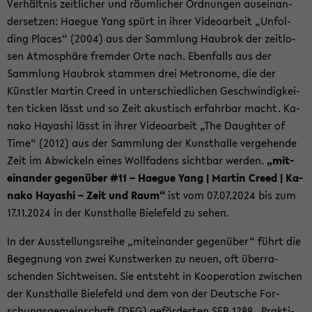
Ver­hält­nis zeit­li­cher und räum­li­cher Ord­nun­gen aus­ein­an­
der­set­zen: Ha­e­gue Yang spürt in ihrer Vi­deo­ar­beit „Un­fol­
ding Places“ (2004) aus der Samm­lung Hau­brok der zeit­lo­
sen At­mo­sphä­re frem­der Orte nach. Eben­falls aus der
Samm­lung Hau­brok stam­men drei Me­tro­no­me, die der
Künst­ler Mar­tin Creed in un­ter­schied­li­chen Ge­schwin­dig­kei­
ten ti­cken lässt und so Zeit akus­tisch er­fahr­bar macht. Ka­
na­ko Ha­ya­shi lässt in ihrer Vi­deo­ar­beit „The Daugh­ter of
Time“ (2012) aus der Samm­lung der Kunst­hal­le ver­ge­hen­de
Zeit im Ab­wi­ckeln eines Woll­fa­dens sicht­bar wer­den.
„mit­
ein­an­der ge­gen­über #11 – Ha­e­gue Yang | Mar­tin Creed | Ka­
na­ko Ha­ya­shi – Zeit und Raum“
ist vom 07.07.2024 bis zum
17.11.2024 in der Kunst­hal­le Bie­le­feld zu sehen.
In der Aus­stel­lungs­rei­he „mit­ein­an­der ge­gen­über“ führt die
Be­geg­nung von zwei Kunst­wer­ken zu neuen, oft über­ra­
schen­den Sicht­wei­sen. Sie ent­steht in Ko­ope­ra­ti­on zwi­schen
der Kunst­hal­le Bie­le­feld und dem von der Deut­sche For­
schungs­ge­mein­schaft (DFG) ge­för­der­ten SFB 1288 „Prak­ti­