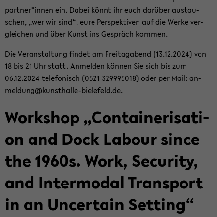
part­ner*innen ein. Dabei könnt ihr euch dar­über aus­tau­
schen, „wer wir sind“, eure Per­spek­ti­ven auf die Werke ver­
glei­chen und über Kunst ins Ge­spräch kom­men.
Die Ver­an­stal­tung fin­det am Frei­tag­abend (13.12.2024) von
18 bis 21 Uhr statt. An­mel­den kön­nen Sie sich bis zum
06.12.2024 te­le­fo­nisch (0521 329995018) oder per Mail: an­
mel­dung@kunsthalle-​bielefeld.de.
Work­shop „Con­tai­ne­ri­sa­ti­
on and Dock La­bour since
the 1960s. Work, Se­cu­ri­ty,
and In­ter­mo­dal Trans­port
in an Un­cer­tain Set­ting“