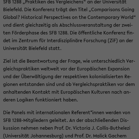
SFB 1288 „Prak­ti­ken des Ver­glei­chens“ an der Uni­ver­si­tät
Bie­le­feld. Die Kon­fe­renz trägt den Titel „Com­pa­ri­sons Going
Glo­bal? His­to­ri­cal Per­spec­ti­ves on the Con­tem­pora­ry World“
und dient gleich­zei­tig als Ab­schluss­ver­an­stal­tung der zwei­
ten För­der­pha­se des SFB 1288. Die öf­fent­li­che Kon­fe­renz fin­
det im Zen­trum für In­ter­dis­zi­pli­nä­re For­schung (ZiF) an der
Uni­ver­si­tät Bie­le­feld statt.
Ziel ist die Be­ant­wor­tung der Frage, wie un­ter­schied­lich Ver­
gleichs­prak­ti­ken welt­weit vor der Eu­ro­päi­schen Ex­pan­si­on
und der Über­wäl­ti­gung der re­spek­ti­ven ko­lo­nia­li­sier­ten Re­
gio­nen ent­stan­den sind und ob Ver­gleichs­prak­ti­ken vor dem
an­hal­ten­den Kon­takt mit Eu­ro­päi­schen Kul­tu­ren nach an­
de­ren Lo­gi­ken funk­tio­niert haben.
Die Pa­nels mit in­ter­na­tio­na­len Re­fe­rent*innen wer­den von
SFB 1288-​Mitgliedern ge­lei­tet. An der ab­schlie­ßen­den Dis­
kus­si­on neh­men neben Prof. Dr. Vic­to­ria J. Collis-​Buthelezi
(Uni­ver­si­tät Jo­han­nes­burg) und Prof. Dr. Malick Ga­chem