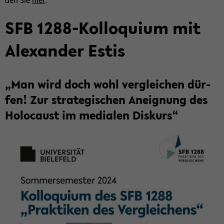
den Sie
hier
.
SFB 1288-​Kolloquium mit
Alex­an­der Estis
„Man wird doch wohl ver­glei­chen dür­
fen! Zur stra­te­gi­schen An­eig­nung des
Ho­lo­caust im me­dia­len Dis­kurs“