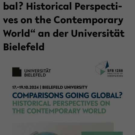
bal? His­to­ri­cal Per­spec­ti­
ves on the Con­tem­pora­ry
World“ an der Uni­ver­si­tät
Bie­le­feld