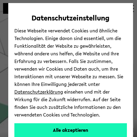
Automatische
zum
zum
zum
Inhaltswechsel
Hauptinhalt
Hauptmenü
Fußbereich
Datenschutzeinstellung
vermeiden
wechseln
wechseln
wechseln
Diese Webseite verwendet Cookies und ähnliche
Technologien. Einige davon sind essentiell, um die
Funktionalität der Website zu gewährleisten,
während andere uns helfen, die Website und Ihre
Erfahrung zu verbessern. Falls Sie zustimmen,
verwenden wir Cookies und Daten auch, um Ihre
Ver­an­stal­tun­gen
Interaktionen mit unserer Webseite zu messen. Sie
können Ihre Einwilligung jederzeit unter
Datenschutzerklärung
einsehen und mit der
Wirkung für die Zukunft widerrufen. Auf der Seite
finden Sie auch zusätzliche Informationen zu den
verwendeten Cookies und Technologien.
SFB
Alle akzeptieren
© Uni­ver­si­tät Bie­le­feld
1288