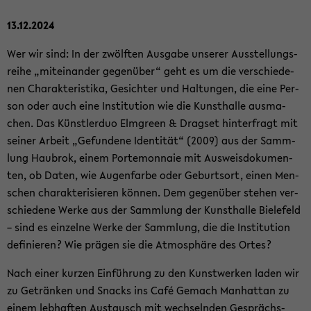
13.12.2024
Wer wir sind: In der zwölf­ten Aus­ga­be un­se­rer Aus­stel­lungs­
rei­he „mit­ein­an­der ge­gen­über“ geht es um die ver­schie­de­
nen Cha­rak­te­ris­ti­ka, Ge­sich­ter und Hal­tun­gen, die eine Per­
son oder auch eine In­sti­tu­ti­on wie die Kunst­hal­le aus­ma­
chen. Das Künst­ler­duo Elm­green & Drags­et hin­ter­fragt mit
sei­ner Ar­beit „Ge­fun­de­ne Iden­ti­tät“ (2009) aus der Samm­
lung Hau­brok, einem Porte­mon­naie mit Aus­weis­do­ku­men­
ten, ob Daten, wie Au­gen­far­be oder Ge­burts­ort, einen Men­
schen cha­rak­te­ri­sie­ren kön­nen. Dem ge­gen­über ste­hen ver­
schie­de­ne Werke aus der Samm­lung der Kunst­hal­le Bie­le­feld
– sind es ein­zel­ne Werke der Samm­lung, die die In­sti­tu­ti­on
de­fi­nie­ren? Wie prä­gen sie die At­mo­sphä­re des Ortes?
Nach einer kur­zen Ein­füh­rung zu den Kunst­wer­ken laden wir
zu Ge­trän­ken und Snacks ins Café Ge­mach Man­hat­tan zu
einem leb­haf­ten Aus­tausch mit wech­seln­den Ge­sprächs­