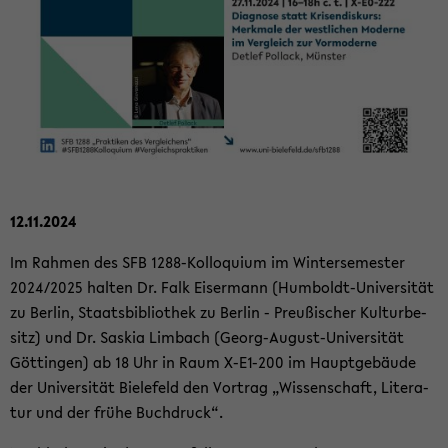
12.11.2024
Im Rah­men des SFB 1288-​Kolloquium im Win­ter­se­mes­ter
2024/2025 hal­ten Dr. Falk Eis­er­mann (Humboldt-​Universität
zu Ber­lin, Staats­bi­blio­thek zu Ber­lin - Preu­ßi­scher Kul­tur­be­
sitz) und Dr. Sas­kia Lim­bach (Georg-​August-Universität
Göt­tin­gen) ab 18 Uhr in Raum X-​E1-200 im Haupt­ge­bäu­de
der Uni­ver­si­tät Bie­le­feld den Vor­trag „Wis­sen­schaft, Li­te­ra­
tur und der frühe Buch­druck“.