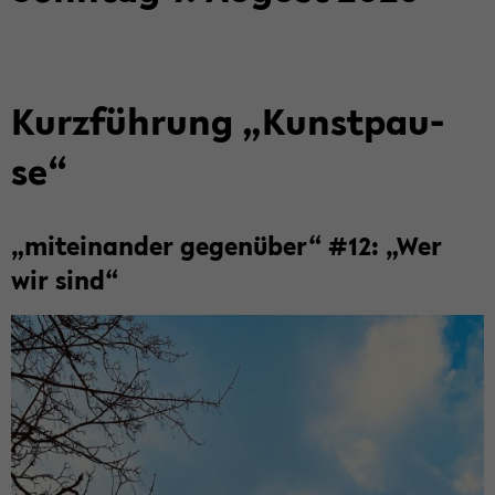
Kurz­füh­rung „Kunst­pau­
se“
„mit­ein­an­der ge­gen­über“ #12: „Wer
wir sind“