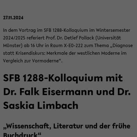
27.11.2024
In dem Vor­trag im SFB 1288-​Kolloquium im Win­ter­se­mes­ter
2024/2025 re­fe­riert Prof. Dr. Det­lef Pol­lack (Uni­ver­si­tät
Müns­ter) ab 16 Uhr in Raum X-​E0-222 zum Thema „Dia­gno­se
statt Kri­sen­dis­kurs: Merk­ma­le der west­li­chen Mo­der­ne im
Ver­gleich zur Vor­mo­der­ne“.
SFB 1288-​Kolloquium mit
Dr. Falk Eis­er­mann und Dr.
Sas­kia Lim­bach
„Wis­sen­schaft, Li­te­ra­tur und der frühe
Buch­druck“