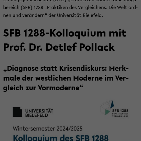
be­reich (SFB) 1288 „Prak­ti­ken des Ver­glei­chens. Die Welt ord­
nen und ver­än­dern“ der Uni­ver­si­tät Bie­le­feld.
SFB 1288-​Kolloquium mit
Prof. Dr. Det­lef Pol­lack
„Dia­gno­se statt Kri­sen­dis­kurs: Merk­
ma­le der west­li­chen Mo­der­ne im Ver­
gleich zur Vor­mo­der­ne“