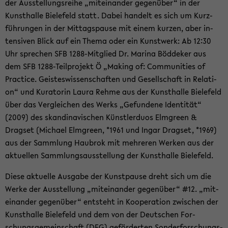
der Aus­stel­lungs­rei­he „mit­ein­an­der ge­gen­über“ in der
Kunst­hal­le Bie­le­feld statt. Dabei han­delt es sich um Kurz­
füh­run­gen in der Mit­tags­pau­se mit einem kur­zen, aber in­
ten­si­ven Blick auf ein Thema oder ein Kunst­werk: Ab 12:30
Uhr spre­chen SFB 1288-​Mitglied Dr. Ma­ri­na Böd­de­ker aus
dem SFB 1288-​Teilprojekt Ö „Ma­king of: Com­mu­nities of
Prac­ti­ce. Geis­tes­wis­sen­schaf­ten und Ge­sell­schaft in Re­la­ti­
on“ und Ku­ra­to­rin Laura Rehme aus der Kunst­hal­le Bie­le­feld
über das Ver­glei­chen des Werks „Ge­fun­de­ne Iden­ti­tät“
(2009) des skan­di­na­vi­schen Künst­ler­du­os Elm­green &
Drags­et (Mi­cha­el Elm­green, *1961 und Ingar Drags­et, *1969)
aus der Samm­lung Hau­brok mit meh­re­ren Wer­ken aus der
ak­tu­el­len Samm­lungs­aus­stel­lung der Kunst­hal­le Bie­le­feld.
Diese ak­tu­el­le Aus­ga­be der Kunst­pau­se dreht sich um die
Werke der Aus­stel­lung „mit­ein­an­der ge­gen­über“ #12. „mit­
ein­an­der ge­gen­über“ ent­steht in Ko­ope­ra­ti­on zwi­schen der
Kunst­hal­le Bie­le­feld und dem von der Deut­schen For­
schungs­ge­mein­schaft (DFG) ge­för­der­ten Son­der­for­schungs­