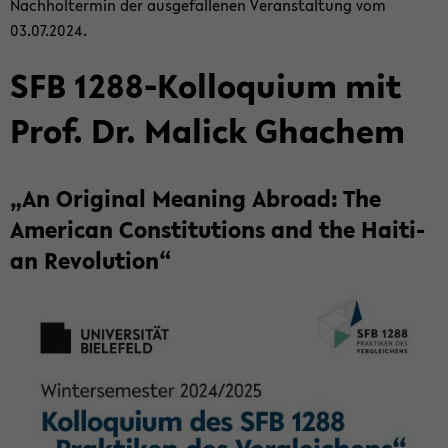
Nach­hol­ter­min der aus­ge­fal­le­nen Ver­an­stal­tung vom
03.07.2024.
SFB 1288-​Kolloquium mit
Prof. Dr. Malick Gha­chem
„An Ori­gi­nal Me­a­ning Ab­road: The
Ame­ri­can Con­sti­tu­ti­ons and the Hai­ti­
an Re­vo­lu­ti­on“