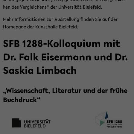
ken des Ver­glei­chens“ der Uni­ver­si­tät Bie­le­feld.
Mehr In­for­ma­tio­nen zur Aus­stel­lung fin­den Sie auf der
Home­page der Kunst­hal­le Bie­le­feld
.
SFB 1288-​Kolloquium mit
Dr. Falk Eis­er­mann und Dr.
Sas­kia Lim­bach
„Wis­sen­schaft, Li­te­ra­tur und der frühe
Buch­druck“