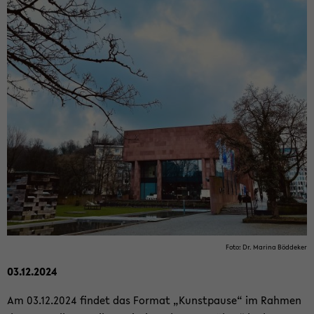
Foto: Dr. Ma­ri­na Böd­de­ker
03.12.2024
Am 03.12.2024 fin­det das For­mat „Kunst­pau­se“ im Rah­men