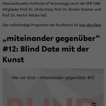
(Mas­sa­chu­setts In­sti­tu­te of Tech­no­lo­gy) auch die SFB 1288-​
Mitglieder Prof. Dr. Ul­ri­ke Davy, Prof. Dr. Kirs­ten Kra­mer und
Prof. Dr. Mar­tin Petz­ke teil.
Das voll­stän­di­ge Pro­gramm der Kon­fe­renz ist
hier ab­ruf­bar
.
„mit­ein­an­der ge­gen­über“
#12: Blind Date mit der
Kunst