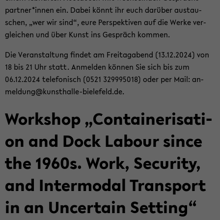
part­ner*innen ein. Dabei könnt ihr euch dar­über aus­tau­
schen, „wer wir sind“, eure Per­spek­ti­ven auf die Werke ver­
glei­chen und über Kunst ins Ge­spräch kom­men.
Die Ver­an­stal­tung fin­det am Frei­tag­abend (13.12.2024) von
18 bis 21 Uhr statt. An­mel­den kön­nen Sie sich bis zum
06.12.2024 te­le­fo­nisch (0521 329995018) oder per Mail: an­
mel­dung@kunsthalle-​bielefeld.de.
Work­shop „Con­tai­ne­ri­sa­ti­
on and Dock La­bour since
the 1960s. Work, Se­cu­ri­ty,
and In­ter­mo­dal Trans­port
in an Un­cer­tain Set­ting“