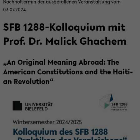
Nach­hol­ter­min der aus­ge­fal­le­nen Ver­an­stal­tung vom
03.07.2024.
SFB 1288-​Kolloquium mit
Prof. Dr. Malick Gha­chem
„An Ori­gi­nal Me­a­ning Ab­road: The
Ame­ri­can Con­sti­tu­ti­ons and the Hai­ti­
an Re­vo­lu­ti­on“