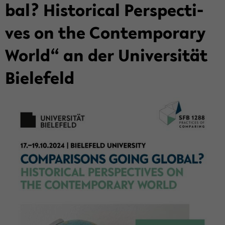
bal? His­to­ri­cal Per­spec­ti­
ves on the Con­tem­pora­ry
World“ an der Uni­ver­si­tät
Bie­le­feld