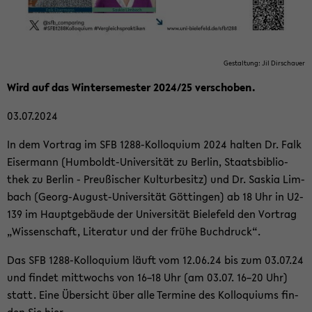
Ge­stal­tung: Jil Dir­schau­er
Wird auf das Win­ter­se­mes­ter 2024/25 ver­scho­ben.
03.07.2024
In dem Vor­trag im SFB 1288-​Kolloquium 2024 hal­ten Dr. Falk
Eis­er­mann (Humboldt-​Universität zu Ber­lin, Staats­bi­blio­
thek zu Ber­lin - Preu­ßi­scher Kul­tur­be­sitz) und Dr. Sas­kia Lim­
bach (Georg-​August-Universität Göt­tin­gen) ab 18 Uhr in U2-​
139 im Haupt­ge­bäu­de der Uni­ver­si­tät Bie­le­feld den Vor­trag
„Wis­sen­schaft, Li­te­ra­tur und der frühe Buch­druck“.
Das SFB 1288-​Kolloquium läuft vom 12.06.24 bis zum 03.07.24
und fin­det mitt­wochs von 16–18 Uhr (am 03.07. 16–20 Uhr)
statt. Eine Über­sicht über alle Ter­mi­ne des Kol­lo­qui­ums fin­