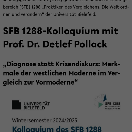
be­reich (SFB) 1288 „Prak­ti­ken des Ver­glei­chens. Die Welt ord­
nen und ver­än­dern“ der Uni­ver­si­tät Bie­le­feld.
SFB 1288-​Kolloquium mit
Prof. Dr. Det­lef Pol­lack
„Dia­gno­se statt Kri­sen­dis­kurs: Merk­
ma­le der west­li­chen Mo­der­ne im Ver­
gleich zur Vor­mo­der­ne“