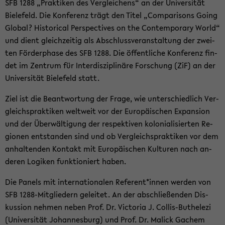
SFB 1288 „Prak­ti­ken des Ver­glei­chens“ an der Uni­ver­si­tät
Bie­le­feld. Die Kon­fe­renz trägt den Titel „Com­pa­ri­sons Going
Glo­bal? His­to­ri­cal Per­spec­ti­ves on the Con­tem­pora­ry World“
und dient gleich­zei­tig als Ab­schluss­ver­an­stal­tung der zwei­
ten För­der­pha­se des SFB 1288. Die öf­fent­li­che Kon­fe­renz fin­
det im Zen­trum für In­ter­dis­zi­pli­nä­re For­schung (ZiF) an der
Uni­ver­si­tät Bie­le­feld statt.
Ziel ist die Be­ant­wor­tung der Frage, wie un­ter­schied­lich Ver­
gleichs­prak­ti­ken welt­weit vor der Eu­ro­päi­schen Ex­pan­si­on
und der Über­wäl­ti­gung der re­spek­ti­ven ko­lo­nia­li­sier­ten Re­
gio­nen ent­stan­den sind und ob Ver­gleichs­prak­ti­ken vor dem
an­hal­ten­den Kon­takt mit Eu­ro­päi­schen Kul­tu­ren nach an­
de­ren Lo­gi­ken funk­tio­niert haben.
Die Pa­nels mit in­ter­na­tio­na­len Re­fe­rent*innen wer­den von
SFB 1288-​Mitgliedern ge­lei­tet. An der ab­schlie­ßen­den Dis­
kus­si­on neh­men neben Prof. Dr. Vic­to­ria J. Collis-​Buthelezi
(Uni­ver­si­tät Jo­han­nes­burg) und Prof. Dr. Malick Ga­chem