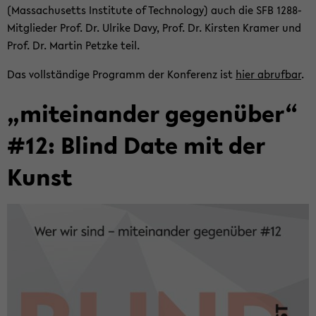
(Mas­sa­chu­setts In­sti­tu­te of Tech­no­lo­gy) auch die SFB 1288-​
Mitglieder Prof. Dr. Ul­ri­ke Davy, Prof. Dr. Kirs­ten Kra­mer und
Prof. Dr. Mar­tin Petz­ke teil.
Das voll­stän­di­ge Pro­gramm der Kon­fe­renz ist
hier ab­ruf­bar
.
„mit­ein­an­der ge­gen­über“
#12: Blind Date mit der
Kunst