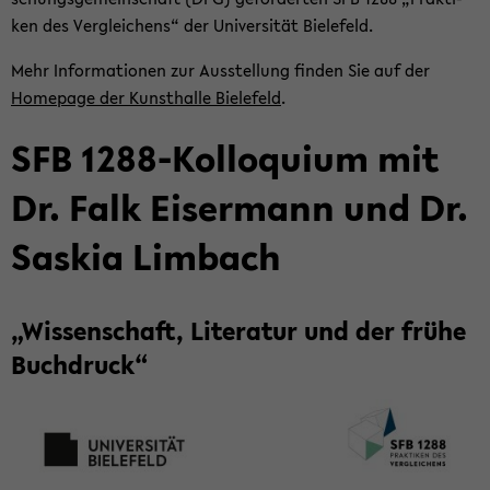
ken des Ver­glei­chens“ der Uni­ver­si­tät Bie­le­feld.
Mehr In­for­ma­tio­nen zur Aus­stel­lung fin­den Sie auf der
Home­page der Kunst­hal­le Bie­le­feld
.
SFB 1288-​Kolloquium mit
Dr. Falk Eis­er­mann und Dr.
Sas­kia Lim­bach
„Wis­sen­schaft, Li­te­ra­tur und der frühe
Buch­druck“