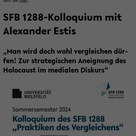
den Sie
hier
.
SFB 1288-​Kolloquium mit
Alex­an­der Estis
„Man wird doch wohl ver­glei­chen dür­
fen! Zur stra­te­gi­schen An­eig­nung des
Ho­lo­caust im me­dia­len Dis­kurs“