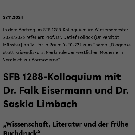
27.11.2024
In dem Vor­trag im SFB 1288-​Kolloquium im Win­ter­se­mes­ter
2024/2025 re­fe­riert Prof. Dr. Det­lef Pol­lack (Uni­ver­si­tät
Müns­ter) ab 16 Uhr in Raum X-​E0-222 zum Thema „Dia­gno­se
statt Kri­sen­dis­kurs: Merk­ma­le der west­li­chen Mo­der­ne im
Ver­gleich zur Vor­mo­der­ne“.
SFB 1288-​Kolloquium mit
Dr. Falk Eis­er­mann und Dr.
Sas­kia Lim­bach
„Wis­sen­schaft, Li­te­ra­tur und der frühe
Buch­druck“