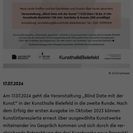
© Jil Dir­schau­er
17.07.2024
Am 17.07.2024 geht die Ver­an­stal­tung „Blind Date mit der
Kunst“ in der Kunst­hal­le Bie­le­feld in die zwei­te Runde. Nach
dem Er­folg der ers­ten Aus­ga­be im Ok­to­ber 2023 kön­nen
Kunst­in­ter­es­sier­te er­neut über aus­ge­wähl­te Kunst­wer­ke
mit­ein­an­der ins Ge­spräch kom­men und sich durch die ver­
glei­chen­de Be­trach­tung der drei Kunst­wer­ke neue Per­spek­ti­