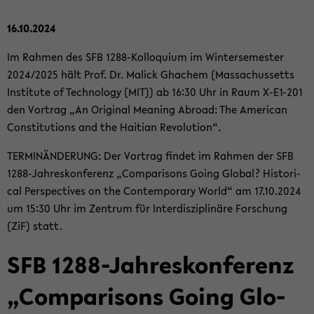
16.10.2024
Im Rah­men des SFB 1288-​Kolloquium im Win­ter­se­mes­ter
2024/2025 hält Prof. Dr. Malick Gha­chem (Mas­sa­chus­setts
In­sti­tu­te of Tech­no­lo­gy (MIT)) ab 16:30 Uhr in Raum X-​E1-201
den Vor­trag „An Ori­gi­nal Me­a­ning Ab­road: The Ame­ri­can
Con­sti­tu­ti­ons and the Hai­ti­an Re­vo­lu­ti­on“.
TER­MIN­ÄN­DE­RUNG: Der Vor­trag fin­det im Rah­men der SFB
1288-​Jahreskonferenz „Com­pa­ri­sons Going Glo­bal? His­to­ri­
cal Per­spec­ti­ves on the Con­tem­pora­ry World“ am 17.10.2024
um 15:30 Uhr im Zen­trum für In­ter­dis­zi­pli­nä­re For­schung
(ZiF) statt.
SFB 1288-​Jahreskonferenz
„Com­pa­ri­sons Going Glo­