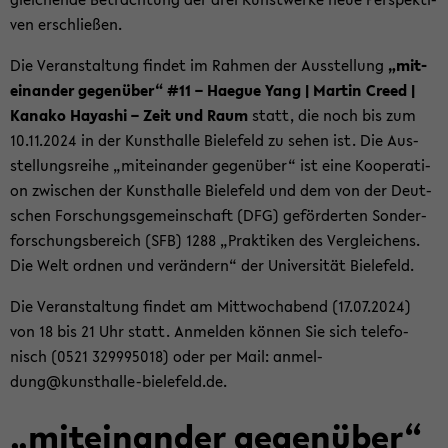
ven er­schlie­ßen.
Die Ver­an­stal­tung fin­det im Rah­men der Aus­stel­lung
„mit­
ein­an­der ge­gen­über“ #11 – Ha­e­gue Yang | Mar­tin Creed |
Ka­na­ko Ha­ya­shi – Zeit und Raum
statt, die noch bis zum
10.11.2024 in der Kunst­hal­le Bie­le­feld zu sehen ist. Die Aus­
stel­lungs­rei­he „mit­ein­an­der ge­gen­über“ ist eine Ko­ope­ra­ti­
on zwi­schen der Kunst­hal­le Bie­le­feld und dem von der Deut­
schen For­schungs­ge­mein­schaft (DFG) ge­för­der­ten Son­der­
for­schungs­be­reich (SFB) 1288 „Prak­ti­ken des Ver­glei­chens.
Die Welt ord­nen und ver­än­dern“ der Uni­ver­si­tät Bie­le­feld.
Die Ver­an­stal­tung fin­det am Mitt­woch­abend (17.07.2024)
von 18 bis 21 Uhr statt. An­mel­den kön­nen Sie sich te­le­fo­
nisch (0521 329995018) oder per Mail: an­mel­
dung@kunsthalle-​bielefeld.de.
„mit­ein­an­der ge­gen­über“