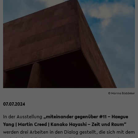
© Ma­ri­na Böd­de­ker
07.07.2024
In der Aus­stel­lung
„mit­ein­an­der ge­gen­über #11 – Ha­e­gue
Yang | Mar­tin Creed | Ka­na­ko Ha­ya­shi – Zeit und Raum“
wer­den drei Ar­bei­ten in den Dia­log ge­stellt, die sich mit dem