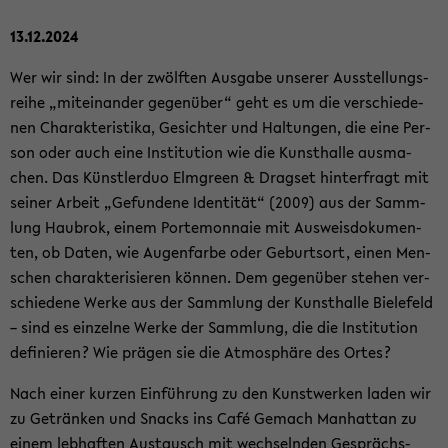
13.12.2024
Wer wir sind: In der zwölf­ten Aus­ga­be un­se­rer Aus­stel­lungs­
rei­he „mit­ein­an­der ge­gen­über“ geht es um die ver­schie­de­
nen Cha­rak­te­ris­ti­ka, Ge­sich­ter und Hal­tun­gen, die eine Per­
son oder auch eine In­sti­tu­ti­on wie die Kunst­hal­le aus­ma­
chen. Das Künst­ler­duo Elm­green & Drags­et hin­ter­fragt mit
sei­ner Ar­beit „Ge­fun­de­ne Iden­ti­tät“ (2009) aus der Samm­
lung Hau­brok, einem Porte­mon­naie mit Aus­weis­do­ku­men­
ten, ob Daten, wie Au­gen­far­be oder Ge­burts­ort, einen Men­
schen cha­rak­te­ri­sie­ren kön­nen. Dem ge­gen­über ste­hen ver­
schie­de­ne Werke aus der Samm­lung der Kunst­hal­le Bie­le­feld
– sind es ein­zel­ne Werke der Samm­lung, die die In­sti­tu­ti­on
de­fi­nie­ren? Wie prä­gen sie die At­mo­sphä­re des Ortes?
Nach einer kur­zen Ein­füh­rung zu den Kunst­wer­ken laden wir
zu Ge­trän­ken und Snacks ins Café Ge­mach Man­hat­tan zu
einem leb­haf­ten Aus­tausch mit wech­seln­den Ge­sprächs­