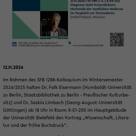
12.11.2024
Im Rah­men des SFB 1288-​Kolloquium im Win­ter­se­mes­ter
2024/2025 hal­ten Dr. Falk Eis­er­mann (Humboldt-​Universität
zu Ber­lin, Staats­bi­blio­thek zu Ber­lin - Preu­ßi­scher Kul­tur­be­
sitz) und Dr. Sas­kia Lim­bach (Georg-​August-Universität
Göt­tin­gen) ab 18 Uhr in Raum X-​E1-200 im Haupt­ge­bäu­de
der Uni­ver­si­tät Bie­le­feld den Vor­trag „Wis­sen­schaft, Li­te­ra­
tur und der frühe Buch­druck“.