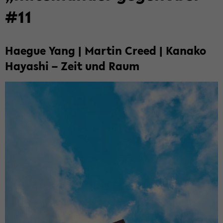
#11
Ha­e­gue Yang | Mar­tin Creed | Ka­na­ko
Ha­ya­shi – Zeit und Raum