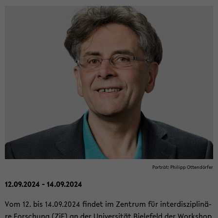
Por­trät: Phil­ipp Ot­ten­dör­fer
12.09.2024 - 14.09.2024
Vom 12. bis 14.09.2024 fin­det im Zen­trum für in­ter­dis­zi­pli­nä­
re For­schung (ZiF) an der Uni­ver­si­tät Bie­le­feld der Work­shop