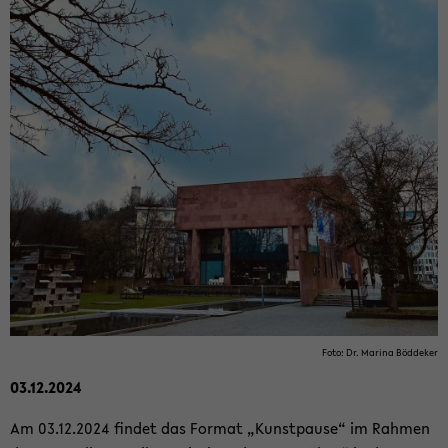
Foto: Dr. Ma­ri­na Böd­de­ker
03.12.2024
Am 03.12.2024 fin­det das For­mat „Kunst­pau­se“ im Rah­men