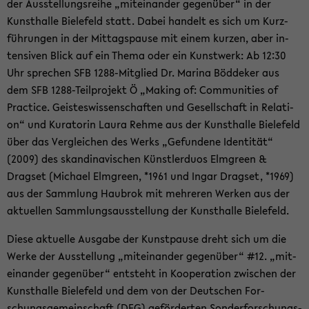
der Aus­stel­lungs­rei­he „mit­ein­an­der ge­gen­über“ in der
Kunst­hal­le Bie­le­feld statt. Dabei han­delt es sich um Kurz­
füh­run­gen in der Mit­tags­pau­se mit einem kur­zen, aber in­
ten­si­ven Blick auf ein Thema oder ein Kunst­werk: Ab 12:30
Uhr spre­chen SFB 1288-​Mitglied Dr. Ma­ri­na Böd­de­ker aus
dem SFB 1288-​Teilprojekt Ö „Ma­king of: Com­mu­nities of
Prac­ti­ce. Geis­tes­wis­sen­schaf­ten und Ge­sell­schaft in Re­la­ti­
on“ und Ku­ra­to­rin Laura Rehme aus der Kunst­hal­le Bie­le­feld
über das Ver­glei­chen des Werks „Ge­fun­de­ne Iden­ti­tät“
(2009) des skan­di­na­vi­schen Künst­ler­du­os Elm­green &
Drags­et (Mi­cha­el Elm­green, *1961 und Ingar Drags­et, *1969)
aus der Samm­lung Hau­brok mit meh­re­ren Wer­ken aus der
ak­tu­el­len Samm­lungs­aus­stel­lung der Kunst­hal­le Bie­le­feld.
Diese ak­tu­el­le Aus­ga­be der Kunst­pau­se dreht sich um die
Werke der Aus­stel­lung „mit­ein­an­der ge­gen­über“ #12. „mit­
ein­an­der ge­gen­über“ ent­steht in Ko­ope­ra­ti­on zwi­schen der
Kunst­hal­le Bie­le­feld und dem von der Deut­schen For­
schungs­ge­mein­schaft (DFG) ge­för­der­ten Son­der­for­schungs­