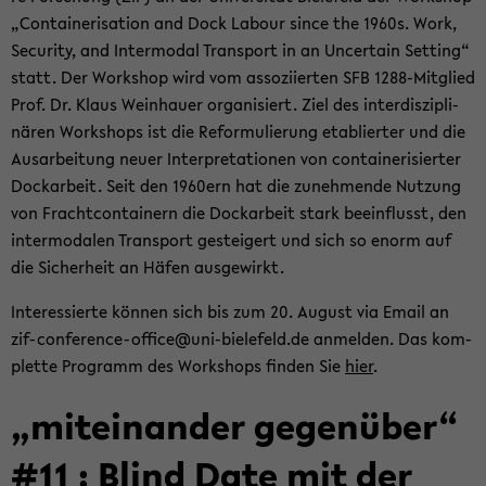
„Con­tai­ne­ri­sa­ti­on and Dock La­bour since the 1960s. Work,
Se­cu­ri­ty, and In­ter­mo­dal Trans­port in an Un­cer­tain Set­ting“
statt. Der Work­shop wird vom as­so­zi­ier­ten SFB 1288-​Mitglied
Prof. Dr. Klaus Wein­hau­er or­ga­ni­siert. Ziel des in­ter­dis­zi­pli­
nä­ren Work­shops ist die Re­for­mu­lie­rung eta­blier­ter und die
Aus­ar­bei­tung neuer In­ter­pre­ta­tio­nen von con­tai­ne­ri­sier­ter
Dock­ar­beit. Seit den 1960ern hat die zu­neh­men­de Nut­zung
von Fracht­con­tai­nern die Dock­ar­beit stark be­ein­flusst, den
in­ter­mo­da­len Trans­port ge­stei­gert und sich so enorm auf
die Si­cher­heit an Häfen aus­ge­wirkt.
In­ter­es­sier­te kön­nen sich bis zum 20. Au­gust via Email an
zif-​conference-office@uni-​bielefeld.de an­mel­den. Das kom­
plet­te Pro­gramm des Work­shops fin­den Sie
hier
.
„mit­ein­an­der ge­gen­über“
#11 : Blind Date mit der