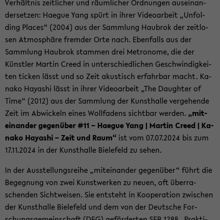
Ver­hält­nis zeit­li­cher und räum­li­cher Ord­nun­gen aus­ein­an­
der­set­zen: Ha­e­gue Yang spürt in ihrer Vi­deo­ar­beit „Un­fol­
ding Places“ (2004) aus der Samm­lung Hau­brok der zeit­lo­
sen At­mo­sphä­re frem­der Orte nach. Eben­falls aus der
Samm­lung Hau­brok stam­men drei Me­tro­no­me, die der
Künst­ler Mar­tin Creed in un­ter­schied­li­chen Ge­schwin­dig­kei­
ten ti­cken lässt und so Zeit akus­tisch er­fahr­bar macht. Ka­
na­ko Ha­ya­shi lässt in ihrer Vi­deo­ar­beit „The Daugh­ter of
Time“ (2012) aus der Samm­lung der Kunst­hal­le ver­ge­hen­de
Zeit im Ab­wi­ckeln eines Woll­fa­dens sicht­bar wer­den.
„mit­
ein­an­der ge­gen­über #11 – Ha­e­gue Yang | Mar­tin Creed | Ka­
na­ko Ha­ya­shi – Zeit und Raum“
ist vom 07.07.2024 bis zum
17.11.2024 in der Kunst­hal­le Bie­le­feld zu sehen.
In der Aus­stel­lungs­rei­he „mit­ein­an­der ge­gen­über“ führt die
Be­geg­nung von zwei Kunst­wer­ken zu neuen, oft über­ra­
schen­den Sicht­wei­sen. Sie ent­steht in Ko­ope­ra­ti­on zwi­schen
der Kunst­hal­le Bie­le­feld und dem von der Deut­sche For­
schungs­ge­mein­schaft (DFG) ge­för­der­ten SFB 1288 „Prak­ti­