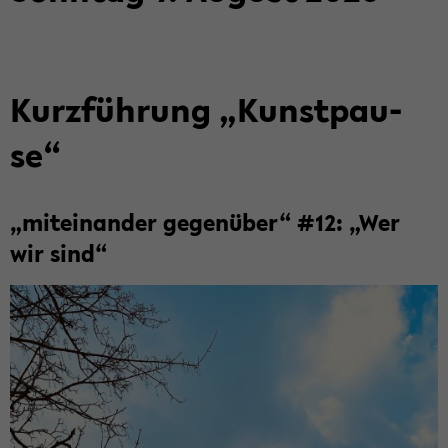
Kurz­füh­rung „Kunst­pau­
se“
„mit­ein­an­der ge­gen­über“ #12: „Wer
wir sind“