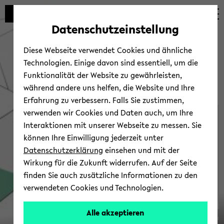
Automatische
zum
zum
zum
Inhaltswechsel
Hauptinhalt
Hauptmenü
Fußbereich
Datenschutzeinstellung
vermeiden
wechseln
wechseln
wechseln
Diese Webseite verwendet Cookies und ähnliche
Technologien. Einige davon sind essentiell, um die
Funktionalität der Website zu gewährleisten,
während andere uns helfen, die Website und Ihre
Erfahrung zu verbessern. Falls Sie zustimmen,
verwenden wir Cookies und Daten auch, um Ihre
Ver­an­stal­tun­gen
Interaktionen mit unserer Webseite zu messen. Sie
können Ihre Einwilligung jederzeit unter
Datenschutzerklärung
einsehen und mit der
Wirkung für die Zukunft widerrufen. Auf der Seite
finden Sie auch zusätzliche Informationen zu den
verwendeten Cookies und Technologien.
SFB
Alle akzeptieren
© Uni­ver­si­tät Bie­le­feld
1288