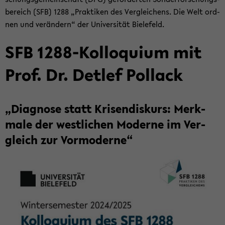
be­reich (SFB) 1288 „Prak­ti­ken des Ver­glei­chens. Die Welt ord­
nen und ver­än­dern“ der Uni­ver­si­tät Bie­le­feld.
SFB 1288-​Kolloquium mit
Prof. Dr. Det­lef Pol­lack
„Dia­gno­se statt Kri­sen­dis­kurs: Merk­
ma­le der west­li­chen Mo­der­ne im Ver­
gleich zur Vor­mo­der­ne“