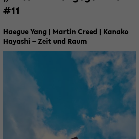
#11
Ha­e­gue Yang | Mar­tin Creed | Ka­na­ko
Ha­ya­shi – Zeit und Raum