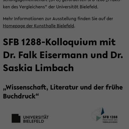
ken des Ver­glei­chens“ der Uni­ver­si­tät Bie­le­feld.
Mehr In­for­ma­tio­nen zur Aus­stel­lung fin­den Sie auf der
Home­page der Kunst­hal­le Bie­le­feld
.
SFB 1288-​Kolloquium mit
Dr. Falk Eis­er­mann und Dr.
Sas­kia Lim­bach
„Wis­sen­schaft, Li­te­ra­tur und der frühe
Buch­druck“