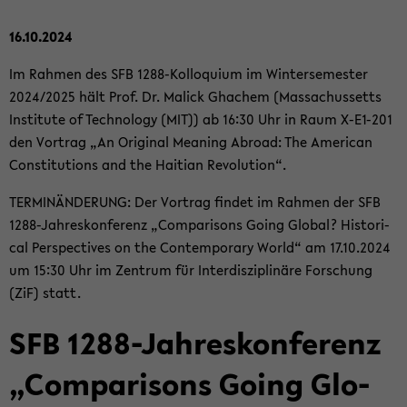
16.10.2024
Im Rah­men des SFB 1288-​Kolloquium im Win­ter­se­mes­ter
2024/2025 hält Prof. Dr. Malick Gha­chem (Mas­sa­chus­setts
In­sti­tu­te of Tech­no­lo­gy (MIT)) ab 16:30 Uhr in Raum X-​E1-201
den Vor­trag „An Ori­gi­nal Me­a­ning Ab­road: The Ame­ri­can
Con­sti­tu­ti­ons and the Hai­ti­an Re­vo­lu­ti­on“.
TER­MIN­ÄN­DE­RUNG: Der Vor­trag fin­det im Rah­men der SFB
1288-​Jahreskonferenz „Com­pa­ri­sons Going Glo­bal? His­to­ri­
cal Per­spec­ti­ves on the Con­tem­pora­ry World“ am 17.10.2024
um 15:30 Uhr im Zen­trum für In­ter­dis­zi­pli­nä­re For­schung
(ZiF) statt.
SFB 1288-​Jahreskonferenz
„Com­pa­ri­sons Going Glo­