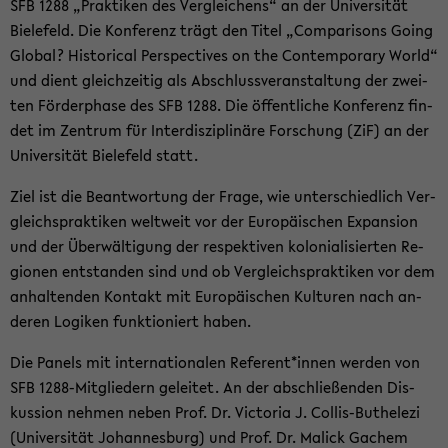
SFB 1288 „Prak­ti­ken des Ver­glei­chens“ an der Uni­ver­si­tät
Bie­le­feld. Die Kon­fe­renz trägt den Titel „Com­pa­ri­sons Going
Glo­bal? His­to­ri­cal Per­spec­ti­ves on the Con­tem­pora­ry World“
und dient gleich­zei­tig als Ab­schluss­ver­an­stal­tung der zwei­
ten För­der­pha­se des SFB 1288. Die öf­fent­li­che Kon­fe­renz fin­
det im Zen­trum für In­ter­dis­zi­pli­nä­re For­schung (ZiF) an der
Uni­ver­si­tät Bie­le­feld statt.
Ziel ist die Be­ant­wor­tung der Frage, wie un­ter­schied­lich Ver­
gleichs­prak­ti­ken welt­weit vor der Eu­ro­päi­schen Ex­pan­si­on
und der Über­wäl­ti­gung der re­spek­ti­ven ko­lo­nia­li­sier­ten Re­
gio­nen ent­stan­den sind und ob Ver­gleichs­prak­ti­ken vor dem
an­hal­ten­den Kon­takt mit Eu­ro­päi­schen Kul­tu­ren nach an­
de­ren Lo­gi­ken funk­tio­niert haben.
Die Pa­nels mit in­ter­na­tio­na­len Re­fe­rent*innen wer­den von
SFB 1288-​Mitgliedern ge­lei­tet. An der ab­schlie­ßen­den Dis­
kus­si­on neh­men neben Prof. Dr. Vic­to­ria J. Collis-​Buthelezi
(Uni­ver­si­tät Jo­han­nes­burg) und Prof. Dr. Malick Ga­chem