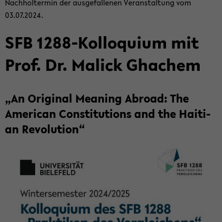
Nach­hol­ter­min der aus­ge­fal­le­nen Ver­an­stal­tung vom
03.07.2024.
SFB 1288-​Kolloquium mit
Prof. Dr. Malick Gha­chem
„An Ori­gi­nal Me­a­ning Ab­road: The
Ame­ri­can Con­sti­tu­ti­ons and the Hai­ti­
an Re­vo­lu­ti­on“