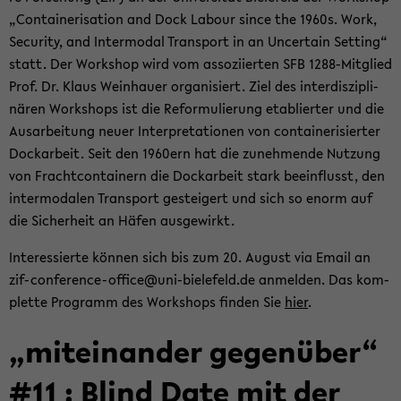
„Con­tai­ne­ri­sa­ti­on and Dock La­bour since the 1960s. Work,
Se­cu­ri­ty, and In­ter­mo­dal Trans­port in an Un­cer­tain Set­ting“
statt. Der Work­shop wird vom as­so­zi­ier­ten SFB 1288-​Mitglied
Prof. Dr. Klaus Wein­hau­er or­ga­ni­siert. Ziel des in­ter­dis­zi­pli­
nä­ren Work­shops ist die Re­for­mu­lie­rung eta­blier­ter und die
Aus­ar­bei­tung neuer In­ter­pre­ta­tio­nen von con­tai­ne­ri­sier­ter
Dock­ar­beit. Seit den 1960ern hat die zu­neh­men­de Nut­zung
von Fracht­con­tai­nern die Dock­ar­beit stark be­ein­flusst, den
in­ter­mo­da­len Trans­port ge­stei­gert und sich so enorm auf
die Si­cher­heit an Häfen aus­ge­wirkt.
In­ter­es­sier­te kön­nen sich bis zum 20. Au­gust via Email an
zif-​conference-office@uni-​bielefeld.de an­mel­den. Das kom­
plet­te Pro­gramm des Work­shops fin­den Sie
hier
.
„mit­ein­an­der ge­gen­über“
#11 : Blind Date mit der