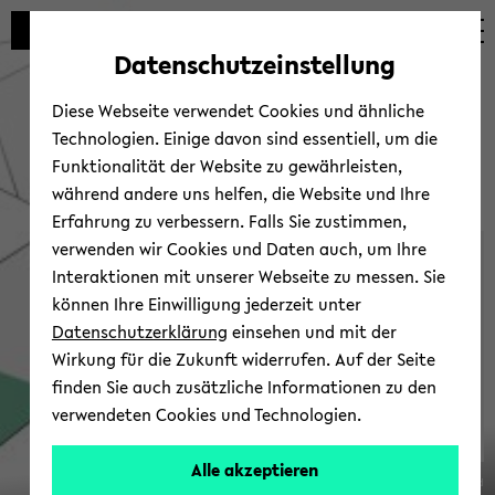
Automatische
zum
zum
zum
Inhaltswechsel
Hauptinhalt
Hauptmenü
Fußbereich
Datenschutzeinstellung
vermeiden
wechseln
wechseln
wechseln
Diese Webseite verwendet Cookies und ähnliche
Technologien. Einige davon sind essentiell, um die
Funktionalität der Website zu gewährleisten,
während andere uns helfen, die Website und Ihre
Erfahrung zu verbessern. Falls Sie zustimmen,
verwenden wir Cookies und Daten auch, um Ihre
Ver­an­stal­tun­gen
Interaktionen mit unserer Webseite zu messen. Sie
können Ihre Einwilligung jederzeit unter
Datenschutzerklärung
einsehen und mit der
Wirkung für die Zukunft widerrufen. Auf der Seite
finden Sie auch zusätzliche Informationen zu den
verwendeten Cookies und Technologien.
SFB
Alle akzeptieren
© Uni­ver­si­tät Bie­le­feld
1288