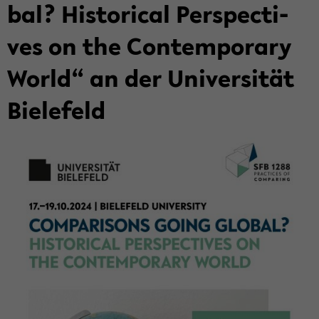
bal? His­to­ri­cal Per­spec­ti­
ves on the Con­tem­pora­ry
World“ an der Uni­ver­si­tät
Bie­le­feld