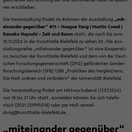
ven er­schlie­ßen.
Die Ver­an­stal­tung fin­det im Rah­men der Aus­stel­lung
„mit­
ein­an­der ge­gen­über“ #11 – Ha­e­gue Yang | Mar­tin Creed |
Ka­na­ko Ha­ya­shi – Zeit und Raum
statt, die noch bis zum
10.11.2024 in der Kunst­hal­le Bie­le­feld zu sehen ist. Die Aus­
stel­lungs­rei­he „mit­ein­an­der ge­gen­über“ ist eine Ko­ope­ra­ti­
on zwi­schen der Kunst­hal­le Bie­le­feld und dem von der Deut­
schen For­schungs­ge­mein­schaft (DFG) ge­för­der­ten Son­der­
for­schungs­be­reich (SFB) 1288 „Prak­ti­ken des Ver­glei­chens.
Die Welt ord­nen und ver­än­dern“ der Uni­ver­si­tät Bie­le­feld.
Die Ver­an­stal­tung fin­det am Mitt­woch­abend (17.07.2024)
von 18 bis 21 Uhr statt. An­mel­den kön­nen Sie sich te­le­fo­
nisch (0521 329995018) oder per Mail: an­mel­
dung@kunsthalle-​bielefeld.de.
„mit­ein­an­der ge­gen­über“