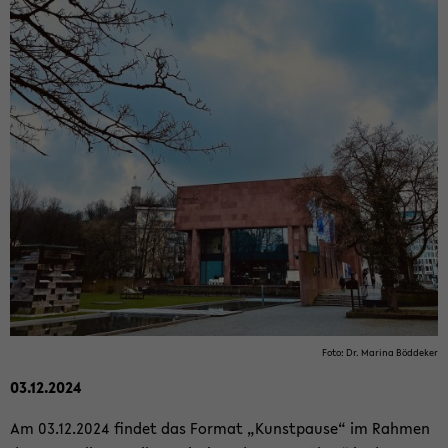
Foto: Dr. Ma­ri­na Böd­de­ker
03.12.2024
Am 03.12.2024 fin­det das For­mat „Kunst­pau­se“ im Rah­men