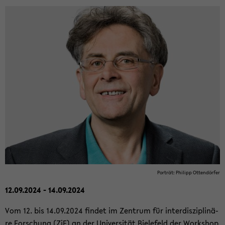
Por­trät: Phil­ipp Ot­ten­dör­fer
12.09.2024 - 14.09.2024
Vom 12. bis 14.09.2024 fin­det im Zen­trum für in­ter­dis­zi­pli­nä­
re For­schung (ZiF) an der Uni­ver­si­tät Bie­le­feld der Work­shop