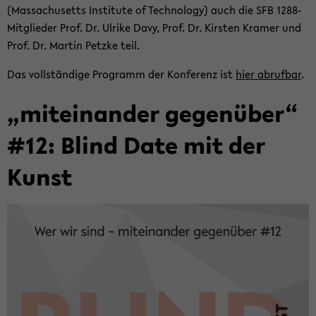
(Mas­sa­chu­setts In­sti­tu­te of Tech­no­lo­gy) auch die SFB 1288-​
Mitglieder Prof. Dr. Ul­ri­ke Davy, Prof. Dr. Kirs­ten Kra­mer und
Prof. Dr. Mar­tin Petz­ke teil.
Das voll­stän­di­ge Pro­gramm der Kon­fe­renz ist
hier ab­ruf­bar
.
„mit­ein­an­der ge­gen­über“
#12: Blind Date mit der
Kunst