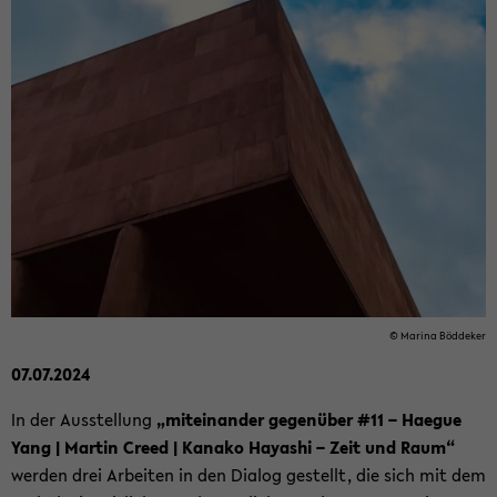
© Ma­ri­na Böd­de­ker
07.07.2024
In der Aus­stel­lung
„mit­ein­an­der ge­gen­über #11 – Ha­e­gue
Yang | Mar­tin Creed | Ka­na­ko Ha­ya­shi – Zeit und Raum“
wer­den drei Ar­bei­ten in den Dia­log ge­stellt, die sich mit dem