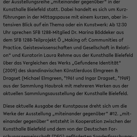
der Aus­stel­lungs­rei­he „mit­ein­an­der ge­gen­über“ in der
Kunst­hal­le Bie­le­feld statt. Dabei han­delt es sich um Kurz­
füh­run­gen in der Mit­tags­pau­se mit einem kur­zen, aber in­
ten­si­ven Blick auf ein Thema oder ein Kunst­werk: Ab 12:30
Uhr spre­chen SFB 1288-​Mitglied Dr. Ma­ri­na Böd­de­ker aus
dem SFB 1288-​Teilprojekt Ö „Ma­king of: Com­mu­nities of
Prac­ti­ce. Geis­tes­wis­sen­schaf­ten und Ge­sell­schaft in Re­la­ti­
on“ und Ku­ra­to­rin Laura Rehme aus der Kunst­hal­le Bie­le­feld
über das Ver­glei­chen des Werks „Ge­fun­de­ne Iden­ti­tät“
(2009) des skan­di­na­vi­schen Künst­ler­du­os Elm­green &
Drags­et (Mi­cha­el Elm­green, *1961 und Ingar Drags­et, *1969)
aus der Samm­lung Hau­brok mit meh­re­ren Wer­ken aus der
ak­tu­el­len Samm­lungs­aus­stel­lung der Kunst­hal­le Bie­le­feld.
Diese ak­tu­el­le Aus­ga­be der Kunst­pau­se dreht sich um die
Werke der Aus­stel­lung „mit­ein­an­der ge­gen­über“ #12. „mit­
ein­an­der ge­gen­über“ ent­steht in Ko­ope­ra­ti­on zwi­schen der
Kunst­hal­le Bie­le­feld und dem von der Deut­schen For­
schungs­ge­mein­schaft (DFG) ge­för­der­ten Son­der­for­schungs­