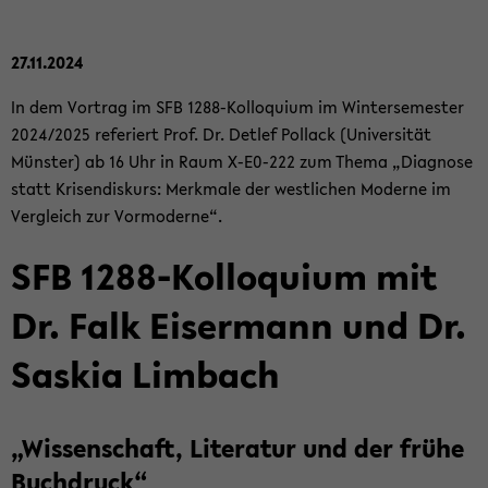
27.11.2024
In dem Vor­trag im SFB 1288-​Kolloquium im Win­ter­se­mes­ter
2024/2025 re­fe­riert Prof. Dr. Det­lef Pol­lack (Uni­ver­si­tät
Müns­ter) ab 16 Uhr in Raum X-​E0-222 zum Thema „Dia­gno­se
statt Kri­sen­dis­kurs: Merk­ma­le der west­li­chen Mo­der­ne im
Ver­gleich zur Vor­mo­der­ne“.
SFB 1288-​Kolloquium mit
Dr. Falk Eis­er­mann und Dr.
Sas­kia Lim­bach
„Wis­sen­schaft, Li­te­ra­tur und der frühe
Buch­druck“