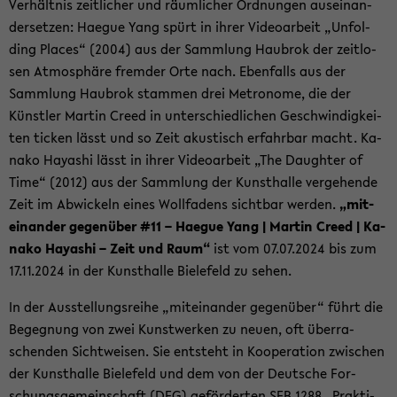
Ver­hält­nis zeit­li­cher und räum­li­cher Ord­nun­gen aus­ein­an­
der­set­zen: Ha­e­gue Yang spürt in ihrer Vi­deo­ar­beit „Un­fol­
ding Places“ (2004) aus der Samm­lung Hau­brok der zeit­lo­
sen At­mo­sphä­re frem­der Orte nach. Eben­falls aus der
Samm­lung Hau­brok stam­men drei Me­tro­no­me, die der
Künst­ler Mar­tin Creed in un­ter­schied­li­chen Ge­schwin­dig­kei­
ten ti­cken lässt und so Zeit akus­tisch er­fahr­bar macht. Ka­
na­ko Ha­ya­shi lässt in ihrer Vi­deo­ar­beit „The Daugh­ter of
Time“ (2012) aus der Samm­lung der Kunst­hal­le ver­ge­hen­de
Zeit im Ab­wi­ckeln eines Woll­fa­dens sicht­bar wer­den.
„mit­
ein­an­der ge­gen­über #11 – Ha­e­gue Yang | Mar­tin Creed | Ka­
na­ko Ha­ya­shi – Zeit und Raum“
ist vom 07.07.2024 bis zum
17.11.2024 in der Kunst­hal­le Bie­le­feld zu sehen.
In der Aus­stel­lungs­rei­he „mit­ein­an­der ge­gen­über“ führt die
Be­geg­nung von zwei Kunst­wer­ken zu neuen, oft über­ra­
schen­den Sicht­wei­sen. Sie ent­steht in Ko­ope­ra­ti­on zwi­schen
der Kunst­hal­le Bie­le­feld und dem von der Deut­sche For­
schungs­ge­mein­schaft (DFG) ge­för­der­ten SFB 1288 „Prak­ti­