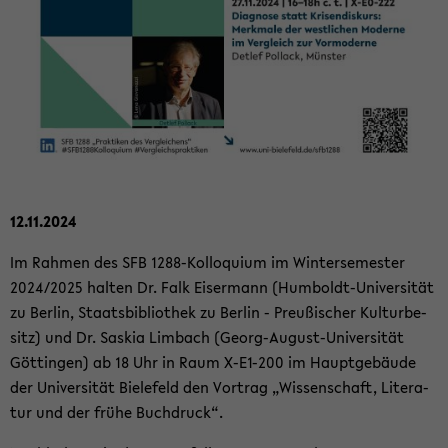
12.11.2024
Im Rah­men des SFB 1288-​Kolloquium im Win­ter­se­mes­ter
2024/2025 hal­ten Dr. Falk Eis­er­mann (Humboldt-​Universität
zu Ber­lin, Staats­bi­blio­thek zu Ber­lin - Preu­ßi­scher Kul­tur­be­
sitz) und Dr. Sas­kia Lim­bach (Georg-​August-Universität
Göt­tin­gen) ab 18 Uhr in Raum X-​E1-200 im Haupt­ge­bäu­de
der Uni­ver­si­tät Bie­le­feld den Vor­trag „Wis­sen­schaft, Li­te­ra­
tur und der frühe Buch­druck“.