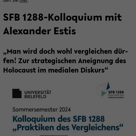
den Sie
hier
.
SFB 1288-​Kolloquium mit
Alex­an­der Estis
„Man wird doch wohl ver­glei­chen dür­
fen! Zur stra­te­gi­schen An­eig­nung des
Ho­lo­caust im me­dia­len Dis­kurs“