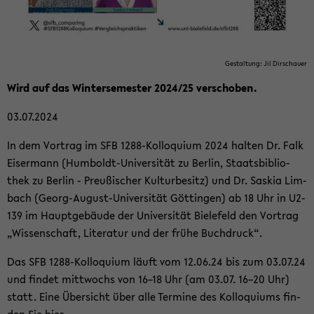
Ge­stal­tung: Jil Dir­schau­er
Wird auf das Win­ter­se­mes­ter 2024/25 ver­scho­ben.
03.07.2024
In dem Vor­trag im SFB 1288-​Kolloquium 2024 hal­ten Dr. Falk
Eis­er­mann (Humboldt-​Universität zu Ber­lin, Staats­bi­blio­
thek zu Ber­lin - Preu­ßi­scher Kul­tur­be­sitz) und Dr. Sas­kia Lim­
bach (Georg-​August-Universität Göt­tin­gen) ab 18 Uhr in U2-​
139 im Haupt­ge­bäu­de der Uni­ver­si­tät Bie­le­feld den Vor­trag
„Wis­sen­schaft, Li­te­ra­tur und der frühe Buch­druck“.
Das SFB 1288-​Kolloquium läuft vom 12.06.24 bis zum 03.07.24
und fin­det mitt­wochs von 16–18 Uhr (am 03.07. 16–20 Uhr)
statt. Eine Über­sicht über alle Ter­mi­ne des Kol­lo­qui­ums fin­