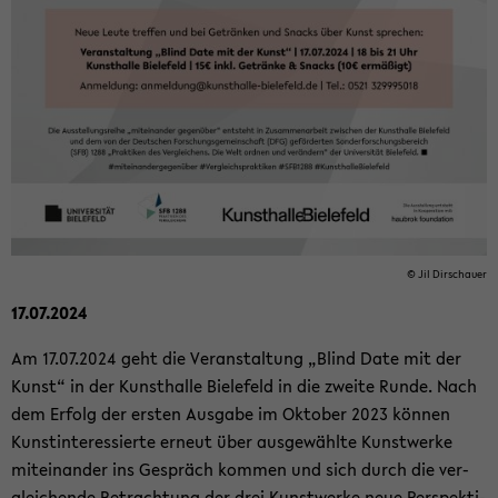
© Jil Dir­schau­er
17.07.2024
Am 17.07.2024 geht die Ver­an­stal­tung „Blind Date mit der
Kunst“ in der Kunst­hal­le Bie­le­feld in die zwei­te Runde. Nach
dem Er­folg der ers­ten Aus­ga­be im Ok­to­ber 2023 kön­nen
Kunst­in­ter­es­sier­te er­neut über aus­ge­wähl­te Kunst­wer­ke
mit­ein­an­der ins Ge­spräch kom­men und sich durch die ver­
glei­chen­de Be­trach­tung der drei Kunst­wer­ke neue Per­spek­ti­