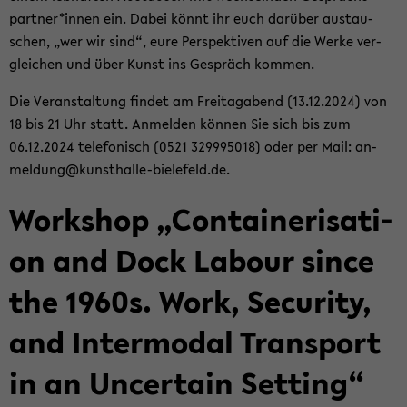
part­ner*innen ein. Dabei könnt ihr euch dar­über aus­tau­
schen, „wer wir sind“, eure Per­spek­ti­ven auf die Werke ver­
glei­chen und über Kunst ins Ge­spräch kom­men.
Die Ver­an­stal­tung fin­det am Frei­tag­abend (13.12.2024) von
18 bis 21 Uhr statt. An­mel­den kön­nen Sie sich bis zum
06.12.2024 te­le­fo­nisch (0521 329995018) oder per Mail: an­
mel­dung@kunsthalle-​bielefeld.de.
Work­shop „Con­tai­ne­ri­sa­ti­
on and Dock La­bour since
the 1960s. Work, Se­cu­ri­ty,
and In­ter­mo­dal Trans­port
in an Un­cer­tain Set­ting“