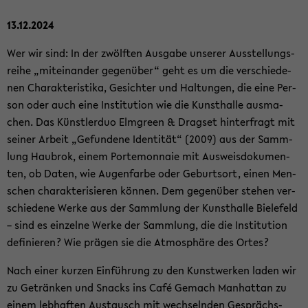
13.12.2024
Wer wir sind: In der zwölf­ten Aus­ga­be un­se­rer Aus­stel­lungs­
rei­he „mit­ein­an­der ge­gen­über“ geht es um die ver­schie­de­
nen Cha­rak­te­ris­ti­ka, Ge­sich­ter und Hal­tun­gen, die eine Per­
son oder auch eine In­sti­tu­ti­on wie die Kunst­hal­le aus­ma­
chen. Das Künst­ler­duo Elm­green & Drags­et hin­ter­fragt mit
sei­ner Ar­beit „Ge­fun­de­ne Iden­ti­tät“ (2009) aus der Samm­
lung Hau­brok, einem Porte­mon­naie mit Aus­weis­do­ku­men­
ten, ob Daten, wie Au­gen­far­be oder Ge­burts­ort, einen Men­
schen cha­rak­te­ri­sie­ren kön­nen. Dem ge­gen­über ste­hen ver­
schie­de­ne Werke aus der Samm­lung der Kunst­hal­le Bie­le­feld
– sind es ein­zel­ne Werke der Samm­lung, die die In­sti­tu­ti­on
de­fi­nie­ren? Wie prä­gen sie die At­mo­sphä­re des Ortes?
Nach einer kur­zen Ein­füh­rung zu den Kunst­wer­ken laden wir
zu Ge­trän­ken und Snacks ins Café Ge­mach Man­hat­tan zu
einem leb­haf­ten Aus­tausch mit wech­seln­den Ge­sprächs­