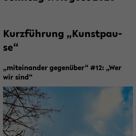
Kurz­füh­rung „Kunst­pau­
se“
„mit­ein­an­der ge­gen­über“ #12: „Wer
wir sind“