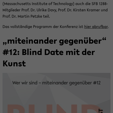
(Mas­sa­chu­setts In­sti­tu­te of Tech­no­lo­gy) auch die SFB 1288-​
Mitglieder Prof. Dr. Ul­ri­ke Davy, Prof. Dr. Kirs­ten Kra­mer und
Prof. Dr. Mar­tin Petz­ke teil.
Das voll­stän­di­ge Pro­gramm der Kon­fe­renz ist
hier ab­ruf­bar
.
„mit­ein­an­der ge­gen­über“
#12: Blind Date mit der
Kunst