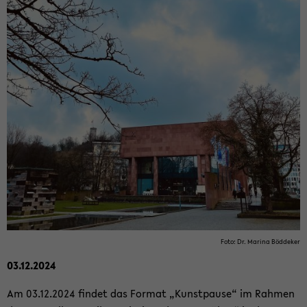
Foto: Dr. Ma­ri­na Böd­de­ker
03.12.2024
Am 03.12.2024 fin­det das For­mat „Kunst­pau­se“ im Rah­men