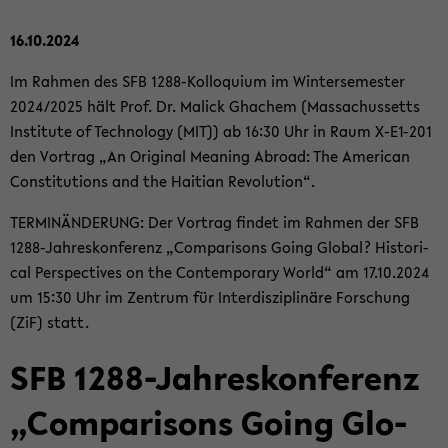
16.10.2024
Im Rah­men des SFB 1288-​Kolloquium im Win­ter­se­mes­ter
2024/2025 hält Prof. Dr. Malick Gha­chem (Mas­sa­chus­setts
In­sti­tu­te of Tech­no­lo­gy (MIT)) ab 16:30 Uhr in Raum X-​E1-201
den Vor­trag „An Ori­gi­nal Me­a­ning Ab­road: The Ame­ri­can
Con­sti­tu­ti­ons and the Hai­ti­an Re­vo­lu­ti­on“.
TER­MIN­ÄN­DE­RUNG: Der Vor­trag fin­det im Rah­men der SFB
1288-​Jahreskonferenz „Com­pa­ri­sons Going Glo­bal? His­to­ri­
cal Per­spec­ti­ves on the Con­tem­pora­ry World“ am 17.10.2024
um 15:30 Uhr im Zen­trum für In­ter­dis­zi­pli­nä­re For­schung
(ZiF) statt.
SFB 1288-​Jahreskonferenz
„Com­pa­ri­sons Going Glo­