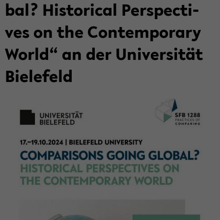
bal? His­to­ri­cal Per­spec­ti­
ves on the Con­tem­pora­ry
World“ an der Uni­ver­si­tät
Bie­le­feld