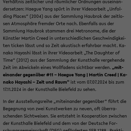
Ver­hält­nis zeit­li­cher und räum­li­cher Ord­nun­gen aus­ein­an­
der­set­zen: Ha­e­gue Yang spürt in ihrer Vi­deo­ar­beit „Un­fol­
ding Places“ (2004) aus der Samm­lung Hau­brok der zeit­lo­
sen At­mo­sphä­re frem­der Orte nach. Eben­falls aus der
Samm­lung Hau­brok stam­men drei Me­tro­no­me, die der
Künst­ler Mar­tin Creed in un­ter­schied­li­chen Ge­schwin­dig­kei­
ten ti­cken lässt und so Zeit akus­tisch er­fahr­bar macht. Ka­
na­ko Ha­ya­shi lässt in ihrer Vi­deo­ar­beit „The Daugh­ter of
Time“ (2012) aus der Samm­lung der Kunst­hal­le ver­ge­hen­de
Zeit im Ab­wi­ckeln eines Woll­fa­dens sicht­bar wer­den.
„mit­
ein­an­der ge­gen­über #11 – Ha­e­gue Yang | Mar­tin Creed | Ka­
na­ko Ha­ya­shi – Zeit und Raum“
ist vom 07.07.2024 bis zum
17.11.2024 in der Kunst­hal­le Bie­le­feld zu sehen.
In der Aus­stel­lungs­rei­he „mit­ein­an­der ge­gen­über“ führt die
Be­geg­nung von zwei Kunst­wer­ken zu neuen, oft über­ra­
schen­den Sicht­wei­sen. Sie ent­steht in Ko­ope­ra­ti­on zwi­schen
der Kunst­hal­le Bie­le­feld und dem von der Deut­sche For­
schungs­ge­mein­schaft (DFG) ge­för­der­ten SFB 1288 „Prak­ti­