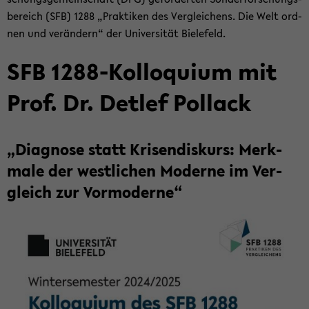
be­reich (SFB) 1288 „Prak­ti­ken des Ver­glei­chens. Die Welt ord­
nen und ver­än­dern“ der Uni­ver­si­tät Bie­le­feld.
SFB 1288-​Kolloquium mit
Prof. Dr. Det­lef Pol­lack
„Dia­gno­se statt Kri­sen­dis­kurs: Merk­
ma­le der west­li­chen Mo­der­ne im Ver­
gleich zur Vor­mo­der­ne“