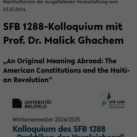
Nach­hol­ter­min der aus­ge­fal­le­nen Ver­an­stal­tung vom
03.07.2024.
SFB 1288-​Kolloquium mit
Prof. Dr. Malick Gha­chem
„An Ori­gi­nal Me­a­ning Ab­road: The
Ame­ri­can Con­sti­tu­ti­ons and the Hai­ti­
an Re­vo­lu­ti­on“