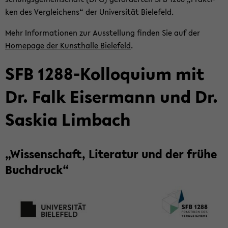
ken des Ver­glei­chens“ der Uni­ver­si­tät Bie­le­feld.
Mehr In­for­ma­tio­nen zur Aus­stel­lung fin­den Sie auf der
Home­page der Kunst­hal­le Bie­le­feld
.
SFB 1288-​Kolloquium mit
Dr. Falk Eis­er­mann und Dr.
Sas­kia Lim­bach
„Wis­sen­schaft, Li­te­ra­tur und der frühe
Buch­druck“