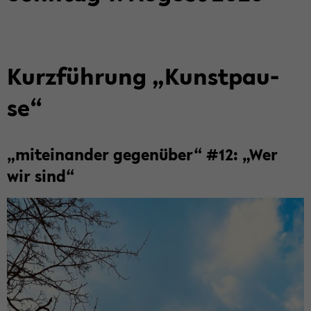
Kurz­füh­rung „Kunst­pau­
se“
„mit­ein­an­der ge­gen­über“ #12: „Wer
wir sind“