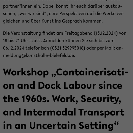
part­ner*innen ein. Dabei könnt ihr euch dar­über aus­tau­
schen, „wer wir sind“, eure Per­spek­ti­ven auf die Werke ver­
glei­chen und über Kunst ins Ge­spräch kom­men.
Die Ver­an­stal­tung fin­det am Frei­tag­abend (13.12.2024) von
18 bis 21 Uhr statt. An­mel­den kön­nen Sie sich bis zum
06.12.2024 te­le­fo­nisch (0521 329995018) oder per Mail: an­
mel­dung@kunsthalle-​bielefeld.de.
Work­shop „Con­tai­ne­ri­sa­ti­
on and Dock La­bour since
the 1960s. Work, Se­cu­ri­ty,
and In­ter­mo­dal Trans­port
in an Un­cer­tain Set­ting“