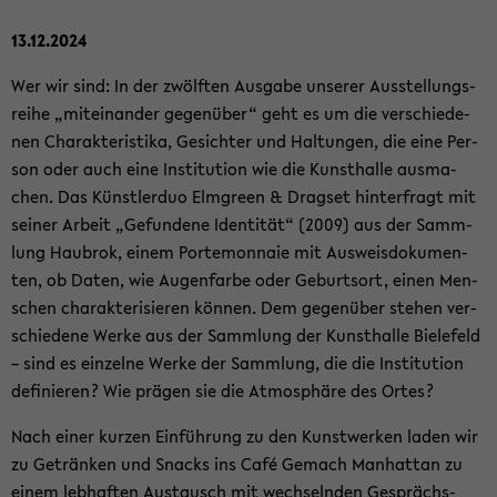
13.12.2024
Wer wir sind: In der zwölf­ten Aus­ga­be un­se­rer Aus­stel­lungs­
rei­he „mit­ein­an­der ge­gen­über“ geht es um die ver­schie­de­
nen Cha­rak­te­ris­ti­ka, Ge­sich­ter und Hal­tun­gen, die eine Per­
son oder auch eine In­sti­tu­ti­on wie die Kunst­hal­le aus­ma­
chen. Das Künst­ler­duo Elm­green & Drags­et hin­ter­fragt mit
sei­ner Ar­beit „Ge­fun­de­ne Iden­ti­tät“ (2009) aus der Samm­
lung Hau­brok, einem Porte­mon­naie mit Aus­weis­do­ku­men­
ten, ob Daten, wie Au­gen­far­be oder Ge­burts­ort, einen Men­
schen cha­rak­te­ri­sie­ren kön­nen. Dem ge­gen­über ste­hen ver­
schie­de­ne Werke aus der Samm­lung der Kunst­hal­le Bie­le­feld
– sind es ein­zel­ne Werke der Samm­lung, die die In­sti­tu­ti­on
de­fi­nie­ren? Wie prä­gen sie die At­mo­sphä­re des Ortes?
Nach einer kur­zen Ein­füh­rung zu den Kunst­wer­ken laden wir
zu Ge­trän­ken und Snacks ins Café Ge­mach Man­hat­tan zu
einem leb­haf­ten Aus­tausch mit wech­seln­den Ge­sprächs­