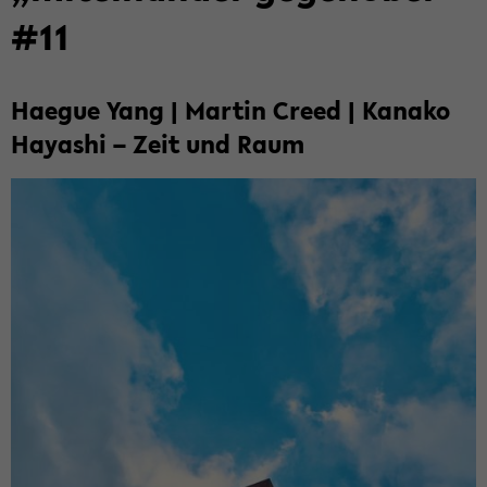
#11
Ha­e­gue Yang | Mar­tin Creed | Ka­na­ko
Ha­ya­shi – Zeit und Raum