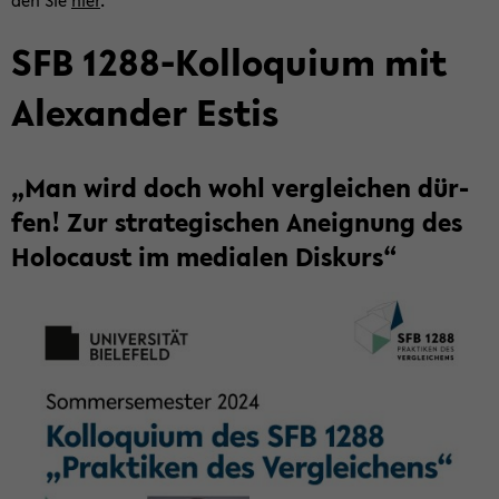
den Sie
hier
.
SFB 1288-​Kolloquium mit
Alex­an­der Estis
„Man wird doch wohl ver­glei­chen dür­
fen! Zur stra­te­gi­schen An­eig­nung des
Ho­lo­caust im me­dia­len Dis­kurs“