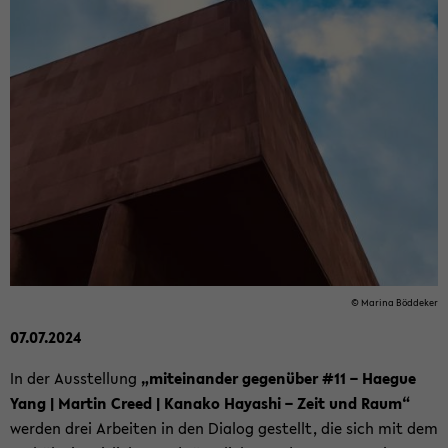
© Ma­ri­na Böd­de­ker
07.07.2024
In der Aus­stel­lung
„mit­ein­an­der ge­gen­über #11 – Ha­e­gue
Yang | Mar­tin Creed | Ka­na­ko Ha­ya­shi – Zeit und Raum“
wer­den drei Ar­bei­ten in den Dia­log ge­stellt, die sich mit dem