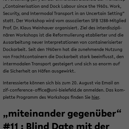
„Con­tai­ne­ri­sa­ti­on and Dock La­bour since the 1960s. Work,
Se­cu­ri­ty, and In­ter­mo­dal Trans­port in an Un­cer­tain Set­ting“
statt. Der Work­shop wird vom as­so­zi­ier­ten SFB 1288-​Mitglied
Prof. Dr. Klaus Wein­hau­er or­ga­ni­siert. Ziel des in­ter­dis­zi­pli­
nä­ren Work­shops ist die Re­for­mu­lie­rung eta­blier­ter und die
Aus­ar­bei­tung neuer In­ter­pre­ta­tio­nen von con­tai­ne­ri­sier­ter
Dock­ar­beit. Seit den 1960ern hat die zu­neh­men­de Nut­zung
von Fracht­con­tai­nern die Dock­ar­beit stark be­ein­flusst, den
in­ter­mo­da­len Trans­port ge­stei­gert und sich so enorm auf
die Si­cher­heit an Häfen aus­ge­wirkt.
In­ter­es­sier­te kön­nen sich bis zum 20. Au­gust via Email an
zif-​conference-office@uni-​bielefeld.de an­mel­den. Das kom­
plet­te Pro­gramm des Work­shops fin­den Sie
hier
.
„mit­ein­an­der ge­gen­über“
#11 : Blind Date mit der