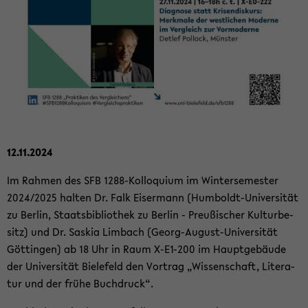
12.11.2024
Im Rah­men des SFB 1288-​Kolloquium im Win­ter­se­mes­ter
2024/2025 hal­ten Dr. Falk Eis­er­mann (Humboldt-​Universität
zu Ber­lin, Staats­bi­blio­thek zu Ber­lin - Preu­ßi­scher Kul­tur­be­
sitz) und Dr. Sas­kia Lim­bach (Georg-​August-Universität
Göt­tin­gen) ab 18 Uhr in Raum X-​E1-200 im Haupt­ge­bäu­de
der Uni­ver­si­tät Bie­le­feld den Vor­trag „Wis­sen­schaft, Li­te­ra­
tur und der frühe Buch­druck“.