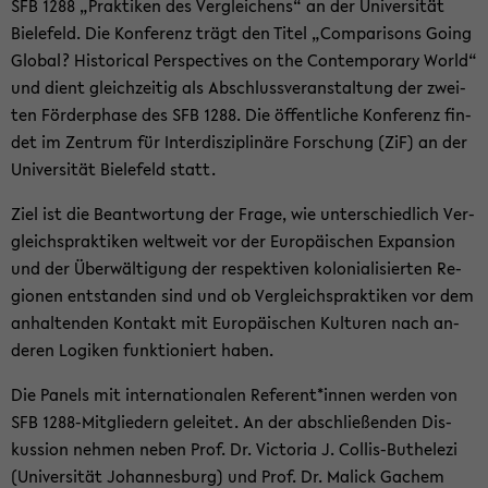
SFB 1288 „Prak­ti­ken des Ver­glei­chens“ an der Uni­ver­si­tät
Bie­le­feld. Die Kon­fe­renz trägt den Titel „Com­pa­ri­sons Going
Glo­bal? His­to­ri­cal Per­spec­ti­ves on the Con­tem­pora­ry World“
und dient gleich­zei­tig als Ab­schluss­ver­an­stal­tung der zwei­
ten För­der­pha­se des SFB 1288. Die öf­fent­li­che Kon­fe­renz fin­
det im Zen­trum für In­ter­dis­zi­pli­nä­re For­schung (ZiF) an der
Uni­ver­si­tät Bie­le­feld statt.
Ziel ist die Be­ant­wor­tung der Frage, wie un­ter­schied­lich Ver­
gleichs­prak­ti­ken welt­weit vor der Eu­ro­päi­schen Ex­pan­si­on
und der Über­wäl­ti­gung der re­spek­ti­ven ko­lo­nia­li­sier­ten Re­
gio­nen ent­stan­den sind und ob Ver­gleichs­prak­ti­ken vor dem
an­hal­ten­den Kon­takt mit Eu­ro­päi­schen Kul­tu­ren nach an­
de­ren Lo­gi­ken funk­tio­niert haben.
Die Pa­nels mit in­ter­na­tio­na­len Re­fe­rent*innen wer­den von
SFB 1288-​Mitgliedern ge­lei­tet. An der ab­schlie­ßen­den Dis­
kus­si­on neh­men neben Prof. Dr. Vic­to­ria J. Collis-​Buthelezi
(Uni­ver­si­tät Jo­han­nes­burg) und Prof. Dr. Malick Ga­chem