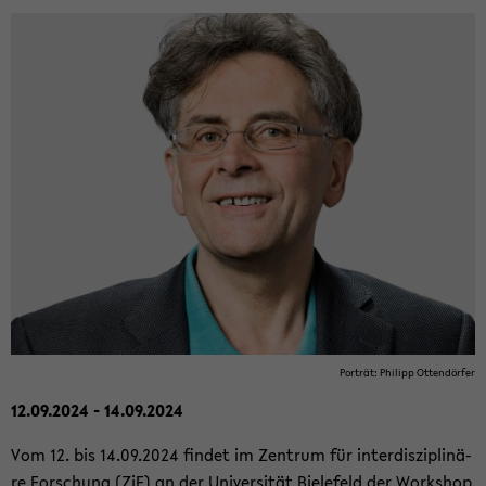
Por­trät: Phil­ipp Ot­ten­dör­fer
12.09.2024 - 14.09.2024
Vom 12. bis 14.09.2024 fin­det im Zen­trum für in­ter­dis­zi­pli­nä­
re For­schung (ZiF) an der Uni­ver­si­tät Bie­le­feld der Work­shop