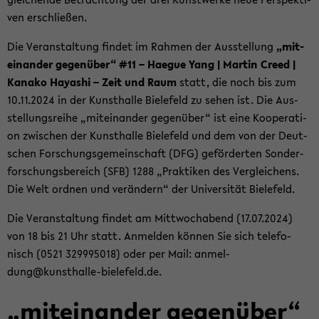
ven er­schlie­ßen.
Die Ver­an­stal­tung fin­det im Rah­men der Aus­stel­lung
„mit­
ein­an­der ge­gen­über“ #11 – Ha­e­gue Yang | Mar­tin Creed |
Ka­na­ko Ha­ya­shi – Zeit und Raum
statt, die noch bis zum
10.11.2024 in der Kunst­hal­le Bie­le­feld zu sehen ist. Die Aus­
stel­lungs­rei­he „mit­ein­an­der ge­gen­über“ ist eine Ko­ope­ra­ti­
on zwi­schen der Kunst­hal­le Bie­le­feld und dem von der Deut­
schen For­schungs­ge­mein­schaft (DFG) ge­för­der­ten Son­der­
for­schungs­be­reich (SFB) 1288 „Prak­ti­ken des Ver­glei­chens.
Die Welt ord­nen und ver­än­dern“ der Uni­ver­si­tät Bie­le­feld.
Die Ver­an­stal­tung fin­det am Mitt­woch­abend (17.07.2024)
von 18 bis 21 Uhr statt. An­mel­den kön­nen Sie sich te­le­fo­
nisch (0521 329995018) oder per Mail: an­mel­
dung@kunsthalle-​bielefeld.de.
„mit­ein­an­der ge­gen­über“