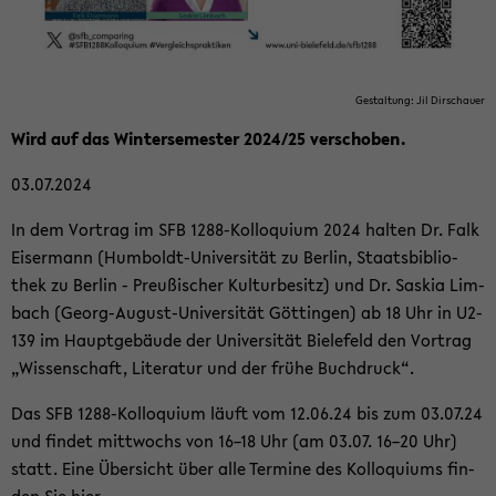
Ge­stal­tung: Jil Dir­schau­er
Wird auf das Win­ter­se­mes­ter 2024/25 ver­scho­ben.
03.07.2024
In dem Vor­trag im SFB 1288-​Kolloquium 2024 hal­ten Dr. Falk
Eis­er­mann (Humboldt-​Universität zu Ber­lin, Staats­bi­blio­
thek zu Ber­lin - Preu­ßi­scher Kul­tur­be­sitz) und Dr. Sas­kia Lim­
bach (Georg-​August-Universität Göt­tin­gen) ab 18 Uhr in U2-​
139 im Haupt­ge­bäu­de der Uni­ver­si­tät Bie­le­feld den Vor­trag
„Wis­sen­schaft, Li­te­ra­tur und der frühe Buch­druck“.
Das SFB 1288-​Kolloquium läuft vom 12.06.24 bis zum 03.07.24
und fin­det mitt­wochs von 16–18 Uhr (am 03.07. 16–20 Uhr)
statt. Eine Über­sicht über alle Ter­mi­ne des Kol­lo­qui­ums fin­