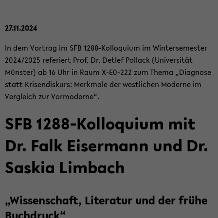
27.11.2024
In dem Vor­trag im SFB 1288-​Kolloquium im Win­ter­se­mes­ter
2024/2025 re­fe­riert Prof. Dr. Det­lef Pol­lack (Uni­ver­si­tät
Müns­ter) ab 16 Uhr in Raum X-​E0-222 zum Thema „Dia­gno­se
statt Kri­sen­dis­kurs: Merk­ma­le der west­li­chen Mo­der­ne im
Ver­gleich zur Vor­mo­der­ne“.
SFB 1288-​Kolloquium mit
Dr. Falk Eis­er­mann und Dr.
Sas­kia Lim­bach
„Wis­sen­schaft, Li­te­ra­tur und der frühe
Buch­druck“