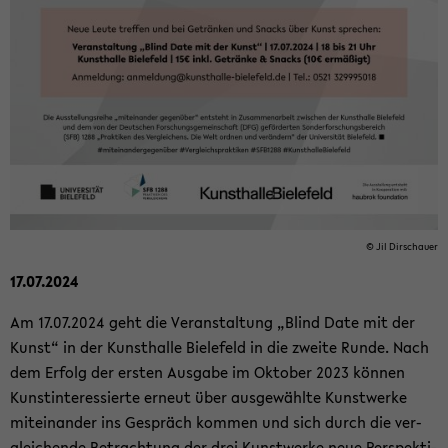
© Jil Dir­schau­er
17.07.2024
Am 17.07.2024 geht die Ver­an­stal­tung „Blind Date mit der
Kunst“ in der Kunst­hal­le Bie­le­feld in die zwei­te Runde. Nach
dem Er­folg der ers­ten Aus­ga­be im Ok­to­ber 2023 kön­nen
Kunst­in­ter­es­sier­te er­neut über aus­ge­wähl­te Kunst­wer­ke
mit­ein­an­der ins Ge­spräch kom­men und sich durch die ver­
glei­chen­de Be­trach­tung der drei Kunst­wer­ke neue Per­spek­ti­