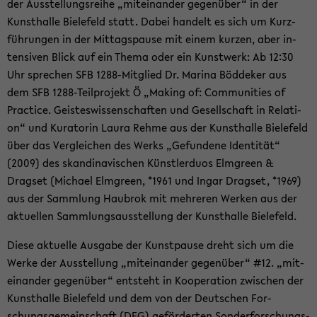
der Aus­stel­lungs­rei­he „mit­ein­an­der ge­gen­über“ in der
Kunst­hal­le Bie­le­feld statt. Dabei han­delt es sich um Kurz­
füh­run­gen in der Mit­tags­pau­se mit einem kur­zen, aber in­
ten­si­ven Blick auf ein Thema oder ein Kunst­werk: Ab 12:30
Uhr spre­chen SFB 1288-​Mitglied Dr. Ma­ri­na Böd­de­ker aus
dem SFB 1288-​Teilprojekt Ö „Ma­king of: Com­mu­nities of
Prac­ti­ce. Geis­tes­wis­sen­schaf­ten und Ge­sell­schaft in Re­la­ti­
on“ und Ku­ra­to­rin Laura Rehme aus der Kunst­hal­le Bie­le­feld
über das Ver­glei­chen des Werks „Ge­fun­de­ne Iden­ti­tät“
(2009) des skan­di­na­vi­schen Künst­ler­du­os Elm­green &
Drags­et (Mi­cha­el Elm­green, *1961 und Ingar Drags­et, *1969)
aus der Samm­lung Hau­brok mit meh­re­ren Wer­ken aus der
ak­tu­el­len Samm­lungs­aus­stel­lung der Kunst­hal­le Bie­le­feld.
Diese ak­tu­el­le Aus­ga­be der Kunst­pau­se dreht sich um die
Werke der Aus­stel­lung „mit­ein­an­der ge­gen­über“ #12. „mit­
ein­an­der ge­gen­über“ ent­steht in Ko­ope­ra­ti­on zwi­schen der
Kunst­hal­le Bie­le­feld und dem von der Deut­schen For­
schungs­ge­mein­schaft (DFG) ge­för­der­ten Son­der­for­schungs­