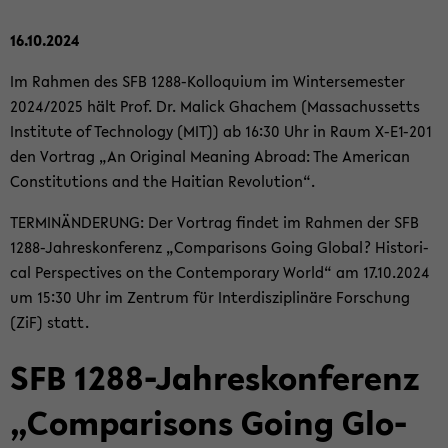
16.10.2024
Im Rah­men des SFB 1288-​Kolloquium im Win­ter­se­mes­ter
2024/2025 hält Prof. Dr. Malick Gha­chem (Mas­sa­chus­setts
In­sti­tu­te of Tech­no­lo­gy (MIT)) ab 16:30 Uhr in Raum X-​E1-201
den Vor­trag „An Ori­gi­nal Me­a­ning Ab­road: The Ame­ri­can
Con­sti­tu­ti­ons and the Hai­ti­an Re­vo­lu­ti­on“.
TER­MIN­ÄN­DE­RUNG: Der Vor­trag fin­det im Rah­men der SFB
1288-​Jahreskonferenz „Com­pa­ri­sons Going Glo­bal? His­to­ri­
cal Per­spec­ti­ves on the Con­tem­pora­ry World“ am 17.10.2024
um 15:30 Uhr im Zen­trum für In­ter­dis­zi­pli­nä­re For­schung
(ZiF) statt.
SFB 1288-​Jahreskonferenz
„Com­pa­ri­sons Going Glo­