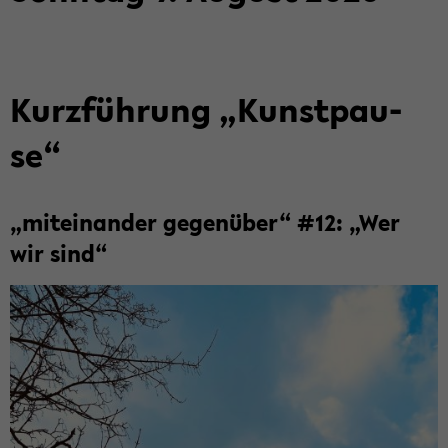
Kurz­füh­rung „Kunst­pau­
se“
„mit­ein­an­der ge­gen­über“ #12: „Wer
wir sind“