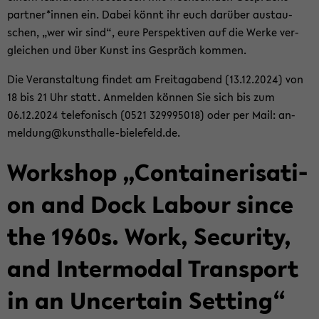
part­ner*innen ein. Dabei könnt ihr euch dar­über aus­tau­
schen, „wer wir sind“, eure Per­spek­ti­ven auf die Werke ver­
glei­chen und über Kunst ins Ge­spräch kom­men.
Die Ver­an­stal­tung fin­det am Frei­tag­abend (13.12.2024) von
18 bis 21 Uhr statt. An­mel­den kön­nen Sie sich bis zum
06.12.2024 te­le­fo­nisch (0521 329995018) oder per Mail: an­
mel­dung@kunsthalle-​bielefeld.de.
Work­shop „Con­tai­ne­ri­sa­ti­
on and Dock La­bour since
the 1960s. Work, Se­cu­ri­ty,
and In­ter­mo­dal Trans­port
in an Un­cer­tain Set­ting“