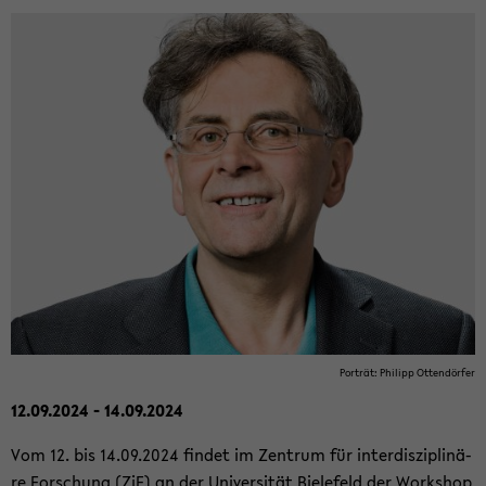
Por­trät: Phil­ipp Ot­ten­dör­fer
12.09.2024 - 14.09.2024
Vom 12. bis 14.09.2024 fin­det im Zen­trum für in­ter­dis­zi­pli­nä­
re For­schung (ZiF) an der Uni­ver­si­tät Bie­le­feld der Work­shop