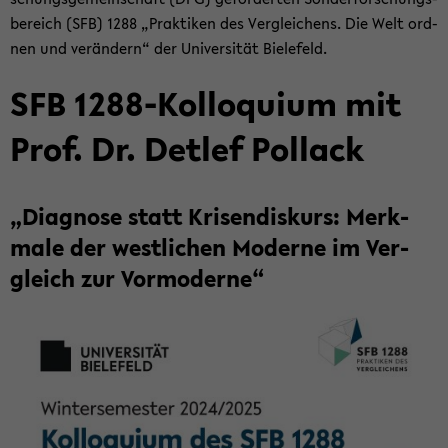
be­reich (SFB) 1288 „Prak­ti­ken des Ver­glei­chens. Die Welt ord­
nen und ver­än­dern“ der Uni­ver­si­tät Bie­le­feld.
SFB 1288-​Kolloquium mit
Prof. Dr. Det­lef Pol­lack
„Dia­gno­se statt Kri­sen­dis­kurs: Merk­
ma­le der west­li­chen Mo­der­ne im Ver­
gleich zur Vor­mo­der­ne“