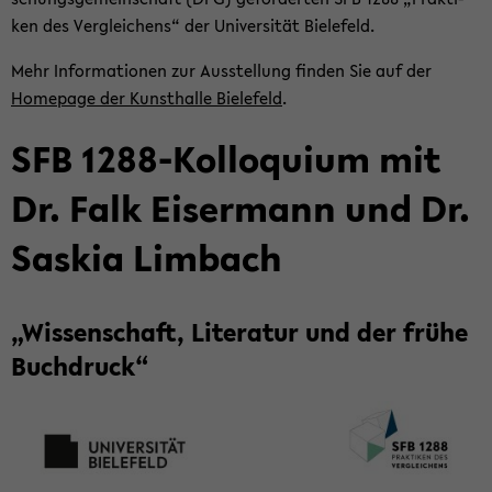
ken des Ver­glei­chens“ der Uni­ver­si­tät Bie­le­feld.
Mehr In­for­ma­tio­nen zur Aus­stel­lung fin­den Sie auf der
Home­page der Kunst­hal­le Bie­le­feld
.
SFB 1288-​Kolloquium mit
Dr. Falk Eis­er­mann und Dr.
Sas­kia Lim­bach
„Wis­sen­schaft, Li­te­ra­tur und der frühe
Buch­druck“