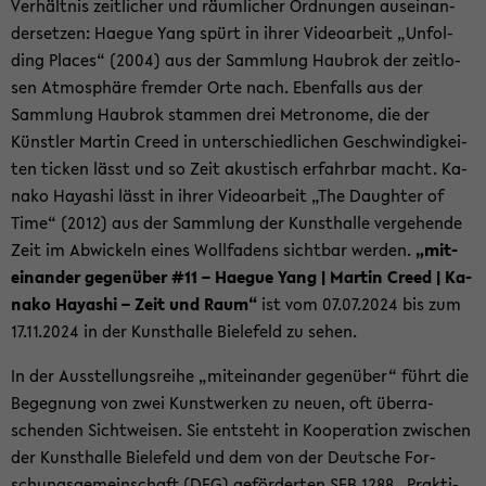
Ver­hält­nis zeit­li­cher und räum­li­cher Ord­nun­gen aus­ein­an­
der­set­zen: Ha­e­gue Yang spürt in ihrer Vi­deo­ar­beit „Un­fol­
ding Places“ (2004) aus der Samm­lung Hau­brok der zeit­lo­
sen At­mo­sphä­re frem­der Orte nach. Eben­falls aus der
Samm­lung Hau­brok stam­men drei Me­tro­no­me, die der
Künst­ler Mar­tin Creed in un­ter­schied­li­chen Ge­schwin­dig­kei­
ten ti­cken lässt und so Zeit akus­tisch er­fahr­bar macht. Ka­
na­ko Ha­ya­shi lässt in ihrer Vi­deo­ar­beit „The Daugh­ter of
Time“ (2012) aus der Samm­lung der Kunst­hal­le ver­ge­hen­de
Zeit im Ab­wi­ckeln eines Woll­fa­dens sicht­bar wer­den.
„mit­
ein­an­der ge­gen­über #11 – Ha­e­gue Yang | Mar­tin Creed | Ka­
na­ko Ha­ya­shi – Zeit und Raum“
ist vom 07.07.2024 bis zum
17.11.2024 in der Kunst­hal­le Bie­le­feld zu sehen.
In der Aus­stel­lungs­rei­he „mit­ein­an­der ge­gen­über“ führt die
Be­geg­nung von zwei Kunst­wer­ken zu neuen, oft über­ra­
schen­den Sicht­wei­sen. Sie ent­steht in Ko­ope­ra­ti­on zwi­schen
der Kunst­hal­le Bie­le­feld und dem von der Deut­sche For­
schungs­ge­mein­schaft (DFG) ge­för­der­ten SFB 1288 „Prak­ti­