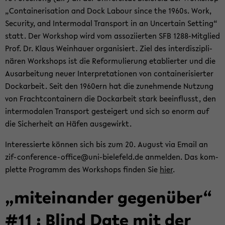
„Con­tai­ne­ri­sa­ti­on and Dock La­bour since the 1960s. Work,
Se­cu­ri­ty, and In­ter­mo­dal Trans­port in an Un­cer­tain Set­ting“
statt. Der Work­shop wird vom as­so­zi­ier­ten SFB 1288-​Mitglied
Prof. Dr. Klaus Wein­hau­er or­ga­ni­siert. Ziel des in­ter­dis­zi­pli­
nä­ren Work­shops ist die Re­for­mu­lie­rung eta­blier­ter und die
Aus­ar­bei­tung neuer In­ter­pre­ta­tio­nen von con­tai­ne­ri­sier­ter
Dock­ar­beit. Seit den 1960ern hat die zu­neh­men­de Nut­zung
von Fracht­con­tai­nern die Dock­ar­beit stark be­ein­flusst, den
in­ter­mo­da­len Trans­port ge­stei­gert und sich so enorm auf
die Si­cher­heit an Häfen aus­ge­wirkt.
In­ter­es­sier­te kön­nen sich bis zum 20. Au­gust via Email an
zif-​conference-office@uni-​bielefeld.de an­mel­den. Das kom­
plet­te Pro­gramm des Work­shops fin­den Sie
hier
.
„mit­ein­an­der ge­gen­über“
#11 : Blind Date mit der