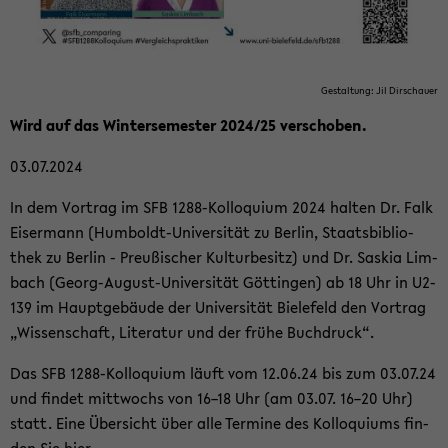
Ge­stal­tung: Jil Dir­schau­er
Wird auf das Win­ter­se­mes­ter 2024/25 ver­scho­ben.
03.07.2024
In dem Vor­trag im SFB 1288-​Kolloquium 2024 hal­ten Dr. Falk
Eis­er­mann (Humboldt-​Universität zu Ber­lin, Staats­bi­blio­
thek zu Ber­lin - Preu­ßi­scher Kul­tur­be­sitz) und Dr. Sas­kia Lim­
bach (Georg-​August-Universität Göt­tin­gen) ab 18 Uhr in U2-​
139 im Haupt­ge­bäu­de der Uni­ver­si­tät Bie­le­feld den Vor­trag
„Wis­sen­schaft, Li­te­ra­tur und der frühe Buch­druck“.
Das SFB 1288-​Kolloquium läuft vom 12.06.24 bis zum 03.07.24
und fin­det mitt­wochs von 16–18 Uhr (am 03.07. 16–20 Uhr)
statt. Eine Über­sicht über alle Ter­mi­ne des Kol­lo­qui­ums fin­