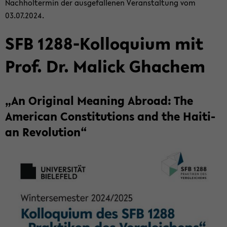
Nach­hol­ter­min der aus­ge­fal­le­nen Ver­an­stal­tung vom
03.07.2024.
SFB 1288-​Kolloquium mit
Prof. Dr. Malick Gha­chem
„An Ori­gi­nal Me­a­ning Ab­road: The
Ame­ri­can Con­sti­tu­ti­ons and the Hai­ti­
an Re­vo­lu­ti­on“