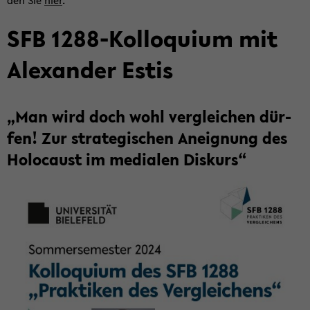
den Sie
hier
.
SFB 1288-​Kolloquium mit
Alex­an­der Estis
„Man wird doch wohl ver­glei­chen dür­
fen! Zur stra­te­gi­schen An­eig­nung des
Ho­lo­caust im me­dia­len Dis­kurs“