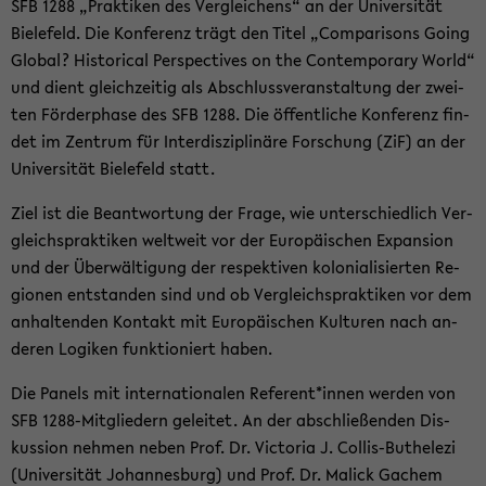
SFB 1288 „Prak­ti­ken des Ver­glei­chens“ an der Uni­ver­si­tät
Bie­le­feld. Die Kon­fe­renz trägt den Titel „Com­pa­ri­sons Going
Glo­bal? His­to­ri­cal Per­spec­ti­ves on the Con­tem­pora­ry World“
und dient gleich­zei­tig als Ab­schluss­ver­an­stal­tung der zwei­
ten För­der­pha­se des SFB 1288. Die öf­fent­li­che Kon­fe­renz fin­
det im Zen­trum für In­ter­dis­zi­pli­nä­re For­schung (ZiF) an der
Uni­ver­si­tät Bie­le­feld statt.
Ziel ist die Be­ant­wor­tung der Frage, wie un­ter­schied­lich Ver­
gleichs­prak­ti­ken welt­weit vor der Eu­ro­päi­schen Ex­pan­si­on
und der Über­wäl­ti­gung der re­spek­ti­ven ko­lo­nia­li­sier­ten Re­
gio­nen ent­stan­den sind und ob Ver­gleichs­prak­ti­ken vor dem
an­hal­ten­den Kon­takt mit Eu­ro­päi­schen Kul­tu­ren nach an­
de­ren Lo­gi­ken funk­tio­niert haben.
Die Pa­nels mit in­ter­na­tio­na­len Re­fe­rent*innen wer­den von
SFB 1288-​Mitgliedern ge­lei­tet. An der ab­schlie­ßen­den Dis­
kus­si­on neh­men neben Prof. Dr. Vic­to­ria J. Collis-​Buthelezi
(Uni­ver­si­tät Jo­han­nes­burg) und Prof. Dr. Malick Ga­chem