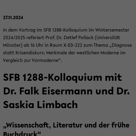
27.11.2024
In dem Vor­trag im SFB 1288-​Kolloquium im Win­ter­se­mes­ter
2024/2025 re­fe­riert Prof. Dr. Det­lef Pol­lack (Uni­ver­si­tät
Müns­ter) ab 16 Uhr in Raum X-​E0-222 zum Thema „Dia­gno­se
statt Kri­sen­dis­kurs: Merk­ma­le der west­li­chen Mo­der­ne im
Ver­gleich zur Vor­mo­der­ne“.
SFB 1288-​Kolloquium mit
Dr. Falk Eis­er­mann und Dr.
Sas­kia Lim­bach
„Wis­sen­schaft, Li­te­ra­tur und der frühe
Buch­druck“