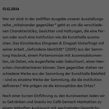
13.12.2024
Wer wir sind: In der zwölf­ten Aus­ga­be un­se­rer Aus­stel­lungs­
rei­he „mit­ein­an­der ge­gen­über“ geht es um die ver­schie­de­
nen Cha­rak­te­ris­ti­ka, Ge­sich­ter und Hal­tun­gen, die eine Per­
son oder auch eine In­sti­tu­ti­on wie die Kunst­hal­le aus­ma­
chen. Das Künst­ler­duo Elm­green & Drags­et hin­ter­fragt mit
sei­ner Ar­beit „Ge­fun­de­ne Iden­ti­tät“ (2009) aus der Samm­
lung Hau­brok, einem Porte­mon­naie mit Aus­weis­do­ku­men­
ten, ob Daten, wie Au­gen­far­be oder Ge­burts­ort, einen Men­
schen cha­rak­te­ri­sie­ren kön­nen. Dem ge­gen­über ste­hen ver­
schie­de­ne Werke aus der Samm­lung der Kunst­hal­le Bie­le­feld
– sind es ein­zel­ne Werke der Samm­lung, die die In­sti­tu­ti­on
de­fi­nie­ren? Wie prä­gen sie die At­mo­sphä­re des Ortes?
Nach einer kur­zen Ein­füh­rung zu den Kunst­wer­ken laden wir
zu Ge­trän­ken und Snacks ins Café Ge­mach Man­hat­tan zu
einem leb­haf­ten Aus­tausch mit wech­seln­den Ge­sprächs­