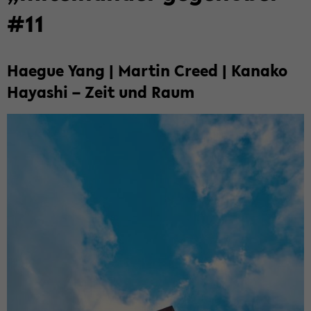
#11
Ha­e­gue Yang | Mar­tin Creed | Ka­na­ko
Ha­ya­shi – Zeit und Raum