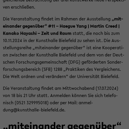
ven er­schlie­ßen.
Die Ver­an­stal­tung fin­det im Rah­men der Aus­stel­lung
„mit­
ein­an­der ge­gen­über“ #11 – Ha­e­gue Yang | Mar­tin Creed |
Ka­na­ko Ha­ya­shi – Zeit und Raum
statt, die noch bis zum
10.11.2024 in der Kunst­hal­le Bie­le­feld zu sehen ist. Die Aus­
stel­lungs­rei­he „mit­ein­an­der ge­gen­über“ ist eine Ko­ope­ra­ti­
on zwi­schen der Kunst­hal­le Bie­le­feld und dem von der Deut­
schen For­schungs­ge­mein­schaft (DFG) ge­för­der­ten Son­der­
for­schungs­be­reich (SFB) 1288 „Prak­ti­ken des Ver­glei­chens.
Die Welt ord­nen und ver­än­dern“ der Uni­ver­si­tät Bie­le­feld.
Die Ver­an­stal­tung fin­det am Mitt­woch­abend (17.07.2024)
von 18 bis 21 Uhr statt. An­mel­den kön­nen Sie sich te­le­fo­
nisch (0521 329995018) oder per Mail: an­mel­
dung@kunsthalle-​bielefeld.de.
„mit­ein­an­der ge­gen­über“