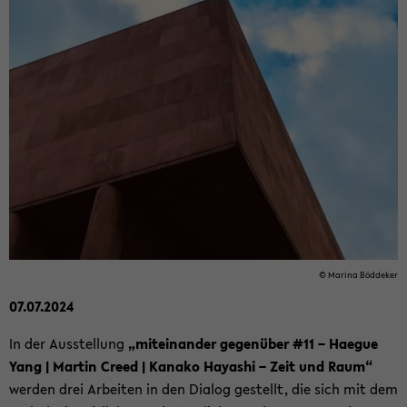
© Ma­ri­na Böd­de­ker
07.07.2024
In der Aus­stel­lung
„mit­ein­an­der ge­gen­über #11 – Ha­e­gue
Yang | Mar­tin Creed | Ka­na­ko Ha­ya­shi – Zeit und Raum“
wer­den drei Ar­bei­ten in den Dia­log ge­stellt, die sich mit dem