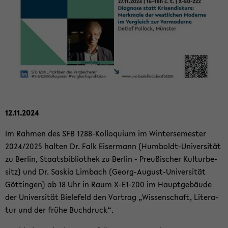
12.11.2024
Im Rah­men des SFB 1288-​Kolloquium im Win­ter­se­mes­ter
2024/2025 hal­ten Dr. Falk Eis­er­mann (Humboldt-​Universität
zu Ber­lin, Staats­bi­blio­thek zu Ber­lin - Preu­ßi­scher Kul­tur­be­
sitz) und Dr. Sas­kia Lim­bach (Georg-​August-Universität
Göt­tin­gen) ab 18 Uhr in Raum X-​E1-200 im Haupt­ge­bäu­de
der Uni­ver­si­tät Bie­le­feld den Vor­trag „Wis­sen­schaft, Li­te­ra­
tur und der frühe Buch­druck“.