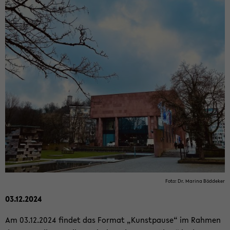
Foto: Dr. Ma­ri­na Böd­de­ker
03.12.2024
Am 03.12.2024 fin­det das For­mat „Kunst­pau­se“ im Rah­men