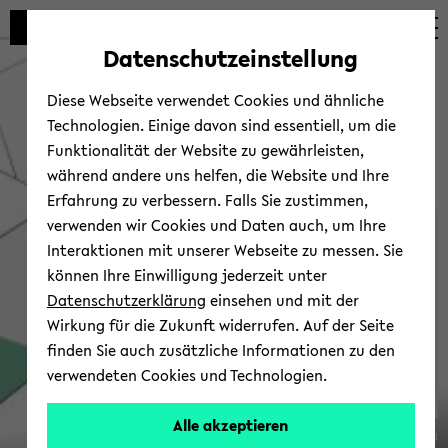
Automatische
zum
zum
zum
Inhaltswechsel
Hauptinhalt
Hauptmenü
Fußbereich
Datenschutzeinstellung
vermeiden
wechseln
wechseln
wechseln
Diese Webseite verwendet Cookies und ähnliche
Technologien. Einige davon sind essentiell, um die
Funktionalität der Website zu gewährleisten,
während andere uns helfen, die Website und Ihre
Erfahrung zu verbessern. Falls Sie zustimmen,
verwenden wir Cookies und Daten auch, um Ihre
Ver­an­stal­tun­gen
Interaktionen mit unserer Webseite zu messen. Sie
können Ihre Einwilligung jederzeit unter
Datenschutzerklärung
einsehen und mit der
Wirkung für die Zukunft widerrufen. Auf der Seite
finden Sie auch zusätzliche Informationen zu den
verwendeten Cookies und Technologien.
SFB
Alle akzeptieren
© Uni­ver­si­tät Bie­le­feld
1288