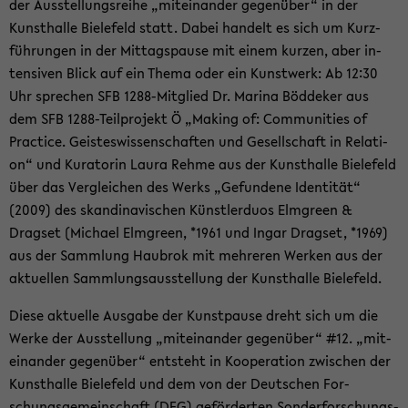
der Aus­stel­lungs­rei­he „mit­ein­an­der ge­gen­über“ in der
Kunst­hal­le Bie­le­feld statt. Dabei han­delt es sich um Kurz­
füh­run­gen in der Mit­tags­pau­se mit einem kur­zen, aber in­
ten­si­ven Blick auf ein Thema oder ein Kunst­werk: Ab 12:30
Uhr spre­chen SFB 1288-​Mitglied Dr. Ma­ri­na Böd­de­ker aus
dem SFB 1288-​Teilprojekt Ö „Ma­king of: Com­mu­nities of
Prac­ti­ce. Geis­tes­wis­sen­schaf­ten und Ge­sell­schaft in Re­la­ti­
on“ und Ku­ra­to­rin Laura Rehme aus der Kunst­hal­le Bie­le­feld
über das Ver­glei­chen des Werks „Ge­fun­de­ne Iden­ti­tät“
(2009) des skan­di­na­vi­schen Künst­ler­du­os Elm­green &
Drags­et (Mi­cha­el Elm­green, *1961 und Ingar Drags­et, *1969)
aus der Samm­lung Hau­brok mit meh­re­ren Wer­ken aus der
ak­tu­el­len Samm­lungs­aus­stel­lung der Kunst­hal­le Bie­le­feld.
Diese ak­tu­el­le Aus­ga­be der Kunst­pau­se dreht sich um die
Werke der Aus­stel­lung „mit­ein­an­der ge­gen­über“ #12. „mit­
ein­an­der ge­gen­über“ ent­steht in Ko­ope­ra­ti­on zwi­schen der
Kunst­hal­le Bie­le­feld und dem von der Deut­schen For­
schungs­ge­mein­schaft (DFG) ge­för­der­ten Son­der­for­schungs­