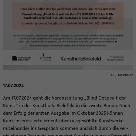
© Jil Dir­schau­er
17.07.2024
Am 17.07.2024 geht die Ver­an­stal­tung „Blind Date mit der
Kunst“ in der Kunst­hal­le Bie­le­feld in die zwei­te Runde. Nach
dem Er­folg der ers­ten Aus­ga­be im Ok­to­ber 2023 kön­nen
Kunst­in­ter­es­sier­te er­neut über aus­ge­wähl­te Kunst­wer­ke
mit­ein­an­der ins Ge­spräch kom­men und sich durch die ver­
glei­chen­de Be­trach­tung der drei Kunst­wer­ke neue Per­spek­ti­