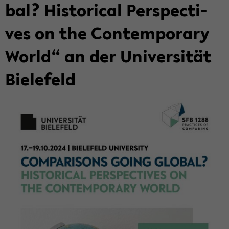
bal? His­to­ri­cal Per­spec­ti­
ves on the Con­tem­pora­ry
World“ an der Uni­ver­si­tät
Bie­le­feld