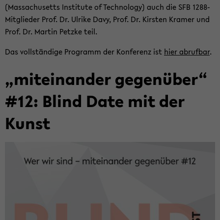
(Mas­sa­chu­setts In­sti­tu­te of Tech­no­lo­gy) auch die SFB 1288-​
Mitglieder Prof. Dr. Ul­ri­ke Davy, Prof. Dr. Kirs­ten Kra­mer und
Prof. Dr. Mar­tin Petz­ke teil.
Das voll­stän­di­ge Pro­gramm der Kon­fe­renz ist
hier ab­ruf­bar
.
„mit­ein­an­der ge­gen­über“
#12: Blind Date mit der
Kunst