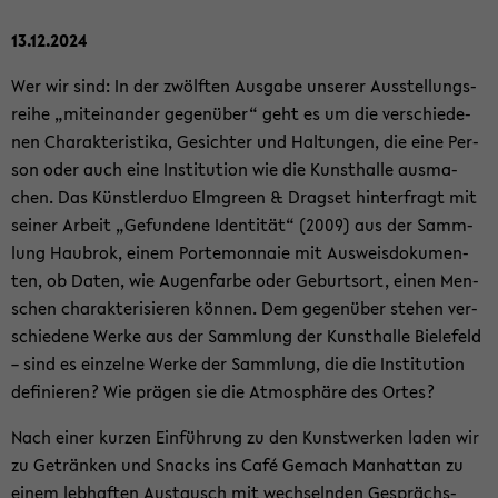
13.12.2024
Wer wir sind: In der zwölf­ten Aus­ga­be un­se­rer Aus­stel­lungs­
rei­he „mit­ein­an­der ge­gen­über“ geht es um die ver­schie­de­
nen Cha­rak­te­ris­ti­ka, Ge­sich­ter und Hal­tun­gen, die eine Per­
son oder auch eine In­sti­tu­ti­on wie die Kunst­hal­le aus­ma­
chen. Das Künst­ler­duo Elm­green & Drags­et hin­ter­fragt mit
sei­ner Ar­beit „Ge­fun­de­ne Iden­ti­tät“ (2009) aus der Samm­
lung Hau­brok, einem Porte­mon­naie mit Aus­weis­do­ku­men­
ten, ob Daten, wie Au­gen­far­be oder Ge­burts­ort, einen Men­
schen cha­rak­te­ri­sie­ren kön­nen. Dem ge­gen­über ste­hen ver­
schie­de­ne Werke aus der Samm­lung der Kunst­hal­le Bie­le­feld
– sind es ein­zel­ne Werke der Samm­lung, die die In­sti­tu­ti­on
de­fi­nie­ren? Wie prä­gen sie die At­mo­sphä­re des Ortes?
Nach einer kur­zen Ein­füh­rung zu den Kunst­wer­ken laden wir
zu Ge­trän­ken und Snacks ins Café Ge­mach Man­hat­tan zu
einem leb­haf­ten Aus­tausch mit wech­seln­den Ge­sprächs­