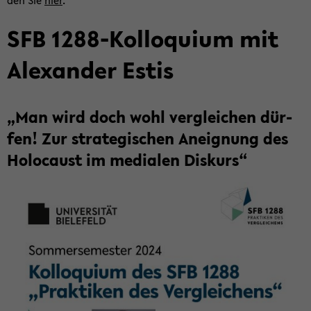
den Sie
hier
.
SFB 1288-​Kolloquium mit
Alex­an­der Estis
„Man wird doch wohl ver­glei­chen dür­
fen! Zur stra­te­gi­schen An­eig­nung des
Ho­lo­caust im me­dia­len Dis­kurs“