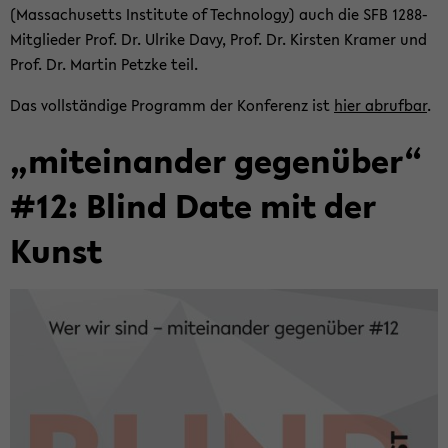
(Mas­sa­chu­setts In­sti­tu­te of Tech­no­lo­gy) auch die SFB 1288-​
Mitglieder Prof. Dr. Ul­ri­ke Davy, Prof. Dr. Kirs­ten Kra­mer und
Prof. Dr. Mar­tin Petz­ke teil.
Das voll­stän­di­ge Pro­gramm der Kon­fe­renz ist
hier ab­ruf­bar
.
„mit­ein­an­der ge­gen­über“
#12: Blind Date mit der
Kunst