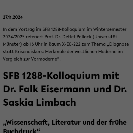
27.11.2024
In dem Vor­trag im SFB 1288-​Kolloquium im Win­ter­se­mes­ter
2024/2025 re­fe­riert Prof. Dr. Det­lef Pol­lack (Uni­ver­si­tät
Müns­ter) ab 16 Uhr in Raum X-​E0-222 zum Thema „Dia­gno­se
statt Kri­sen­dis­kurs: Merk­ma­le der west­li­chen Mo­der­ne im
Ver­gleich zur Vor­mo­der­ne“.
SFB 1288-​Kolloquium mit
Dr. Falk Eis­er­mann und Dr.
Sas­kia Lim­bach
„Wis­sen­schaft, Li­te­ra­tur und der frühe
Buch­druck“