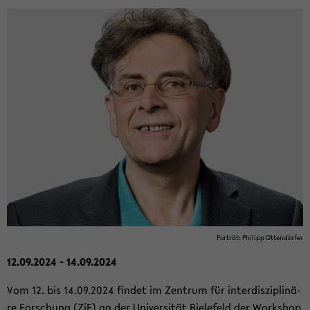
Por­trät: Phil­ipp Ot­ten­dör­fer
12.09.2024 - 14.09.2024
Vom 12. bis 14.09.2024 fin­det im Zen­trum für in­ter­dis­zi­pli­nä­
re For­schung (ZiF) an der Uni­ver­si­tät Bie­le­feld der Work­shop