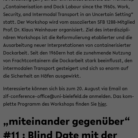
„Con­tai­ne­ri­sa­ti­on and Dock La­bour since the 1960s. Work,
Se­cu­ri­ty, and In­ter­mo­dal Trans­port in an Un­cer­tain Set­ting“
statt. Der Work­shop wird vom as­so­zi­ier­ten SFB 1288-​Mitglied
Prof. Dr. Klaus Wein­hau­er or­ga­ni­siert. Ziel des in­ter­dis­zi­pli­
nä­ren Work­shops ist die Re­for­mu­lie­rung eta­blier­ter und die
Aus­ar­bei­tung neuer In­ter­pre­ta­tio­nen von con­tai­ne­ri­sier­ter
Dock­ar­beit. Seit den 1960ern hat die zu­neh­men­de Nut­zung
von Fracht­con­tai­nern die Dock­ar­beit stark be­ein­flusst, den
in­ter­mo­da­len Trans­port ge­stei­gert und sich so enorm auf
die Si­cher­heit an Häfen aus­ge­wirkt.
In­ter­es­sier­te kön­nen sich bis zum 20. Au­gust via Email an
zif-​conference-office@uni-​bielefeld.de an­mel­den. Das kom­
plet­te Pro­gramm des Work­shops fin­den Sie
hier
.
„mit­ein­an­der ge­gen­über“
#11 : Blind Date mit der