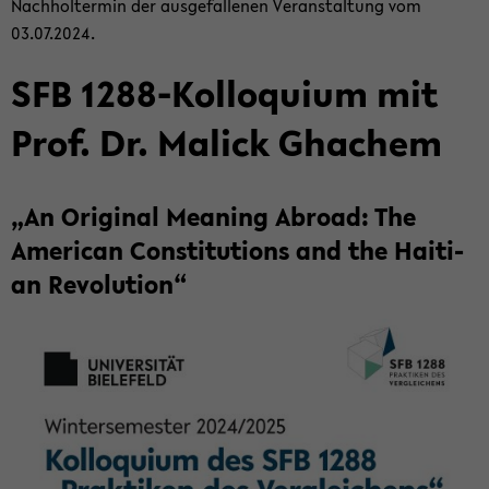
Nach­hol­ter­min der aus­ge­fal­le­nen Ver­an­stal­tung vom
03.07.2024.
SFB 1288-​Kolloquium mit
Prof. Dr. Malick Gha­chem
„An Ori­gi­nal Me­a­ning Ab­road: The
Ame­ri­can Con­sti­tu­ti­ons and the Hai­ti­
an Re­vo­lu­ti­on“