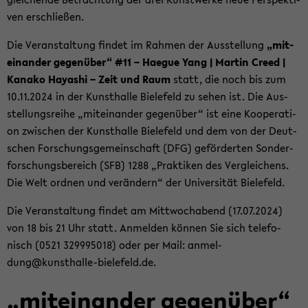
ven er­schlie­ßen.
Die Ver­an­stal­tung fin­det im Rah­men der Aus­stel­lung
„mit­
ein­an­der ge­gen­über“ #11 – Ha­e­gue Yang | Mar­tin Creed |
Ka­na­ko Ha­ya­shi – Zeit und Raum
statt, die noch bis zum
10.11.2024 in der Kunst­hal­le Bie­le­feld zu sehen ist. Die Aus­
stel­lungs­rei­he „mit­ein­an­der ge­gen­über“ ist eine Ko­ope­ra­ti­
on zwi­schen der Kunst­hal­le Bie­le­feld und dem von der Deut­
schen For­schungs­ge­mein­schaft (DFG) ge­för­der­ten Son­der­
for­schungs­be­reich (SFB) 1288 „Prak­ti­ken des Ver­glei­chens.
Die Welt ord­nen und ver­än­dern“ der Uni­ver­si­tät Bie­le­feld.
Die Ver­an­stal­tung fin­det am Mitt­woch­abend (17.07.2024)
von 18 bis 21 Uhr statt. An­mel­den kön­nen Sie sich te­le­fo­
nisch (0521 329995018) oder per Mail: an­mel­
dung@kunsthalle-​bielefeld.de.
„mit­ein­an­der ge­gen­über“