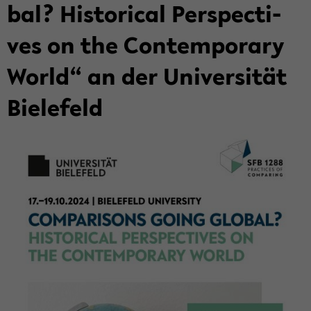
bal? His­to­ri­cal Per­spec­ti­
ves on the Con­tem­pora­ry
World“ an der Uni­ver­si­tät
Bie­le­feld