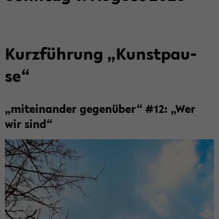
Kurz­füh­rung „Kunst­pau­
se“
„mit­ein­an­der ge­gen­über“ #12: „Wer
wir sind“