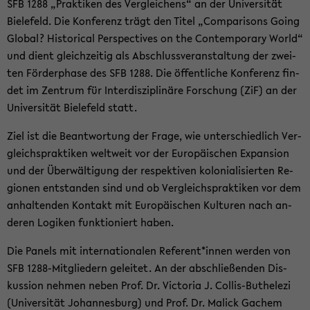
SFB 1288 „Prak­ti­ken des Ver­glei­chens“ an der Uni­ver­si­tät
Bie­le­feld. Die Kon­fe­renz trägt den Titel „Com­pa­ri­sons Going
Glo­bal? His­to­ri­cal Per­spec­ti­ves on the Con­tem­pora­ry World“
und dient gleich­zei­tig als Ab­schluss­ver­an­stal­tung der zwei­
ten För­der­pha­se des SFB 1288. Die öf­fent­li­che Kon­fe­renz fin­
det im Zen­trum für In­ter­dis­zi­pli­nä­re For­schung (ZiF) an der
Uni­ver­si­tät Bie­le­feld statt.
Ziel ist die Be­ant­wor­tung der Frage, wie un­ter­schied­lich Ver­
gleichs­prak­ti­ken welt­weit vor der Eu­ro­päi­schen Ex­pan­si­on
und der Über­wäl­ti­gung der re­spek­ti­ven ko­lo­nia­li­sier­ten Re­
gio­nen ent­stan­den sind und ob Ver­gleichs­prak­ti­ken vor dem
an­hal­ten­den Kon­takt mit Eu­ro­päi­schen Kul­tu­ren nach an­
de­ren Lo­gi­ken funk­tio­niert haben.
Die Pa­nels mit in­ter­na­tio­na­len Re­fe­rent*innen wer­den von
SFB 1288-​Mitgliedern ge­lei­tet. An der ab­schlie­ßen­den Dis­
kus­si­on neh­men neben Prof. Dr. Vic­to­ria J. Collis-​Buthelezi
(Uni­ver­si­tät Jo­han­nes­burg) und Prof. Dr. Malick Ga­chem