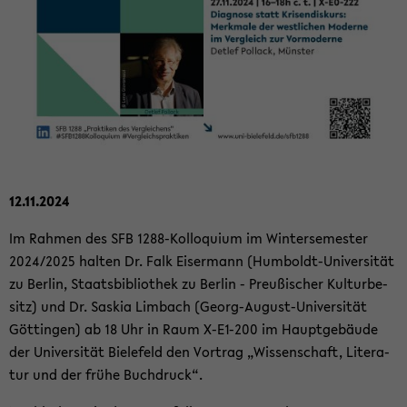
12.11.2024
Im Rah­men des SFB 1288-​Kolloquium im Win­ter­se­mes­ter
2024/2025 hal­ten Dr. Falk Eis­er­mann (Humboldt-​Universität
zu Ber­lin, Staats­bi­blio­thek zu Ber­lin - Preu­ßi­scher Kul­tur­be­
sitz) und Dr. Sas­kia Lim­bach (Georg-​August-Universität
Göt­tin­gen) ab 18 Uhr in Raum X-​E1-200 im Haupt­ge­bäu­de
der Uni­ver­si­tät Bie­le­feld den Vor­trag „Wis­sen­schaft, Li­te­ra­
tur und der frühe Buch­druck“.