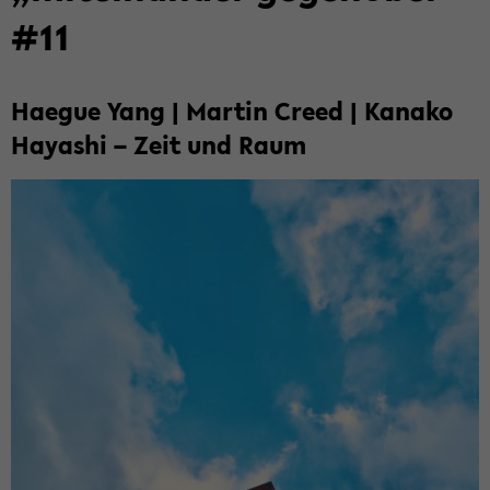
#11
Ha­e­gue Yang | Mar­tin Creed | Ka­na­ko
Ha­ya­shi – Zeit und Raum