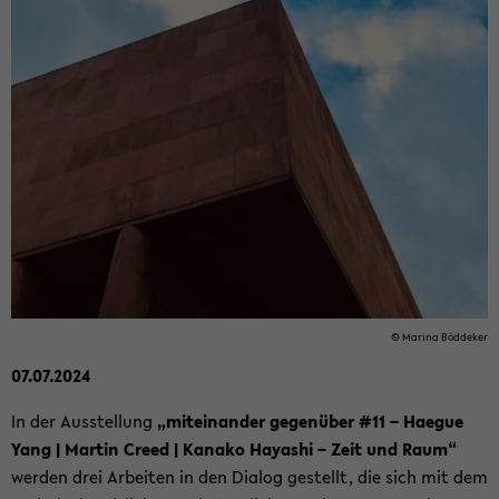
© Ma­ri­na Böd­de­ker
07.07.2024
In der Aus­stel­lung
„mit­ein­an­der ge­gen­über #11 – Ha­e­gue
Yang | Mar­tin Creed | Ka­na­ko Ha­ya­shi – Zeit und Raum“
wer­den drei Ar­bei­ten in den Dia­log ge­stellt, die sich mit dem