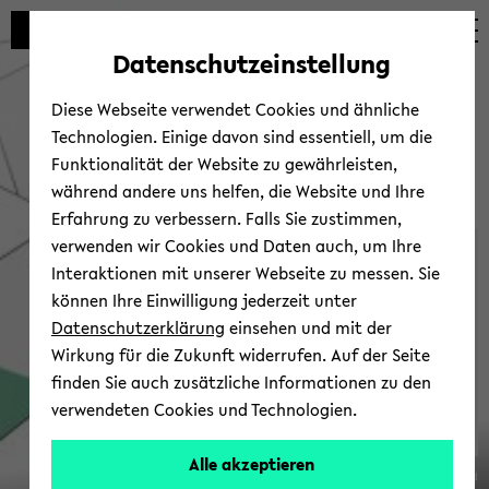
Automatische
zum
zum
zum
Inhaltswechsel
Hauptinhalt
Hauptmenü
Fußbereich
Datenschutzeinstellung
vermeiden
wechseln
wechseln
wechseln
Diese Webseite verwendet Cookies und ähnliche
Technologien. Einige davon sind essentiell, um die
Funktionalität der Website zu gewährleisten,
während andere uns helfen, die Website und Ihre
Erfahrung zu verbessern. Falls Sie zustimmen,
verwenden wir Cookies und Daten auch, um Ihre
Ver­an­stal­tun­gen
Interaktionen mit unserer Webseite zu messen. Sie
können Ihre Einwilligung jederzeit unter
Datenschutzerklärung
einsehen und mit der
Wirkung für die Zukunft widerrufen. Auf der Seite
finden Sie auch zusätzliche Informationen zu den
verwendeten Cookies und Technologien.
SFB
Alle akzeptieren
© Uni­ver­si­tät Bie­le­feld
1288