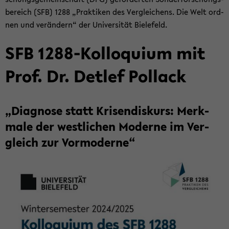
be­reich (SFB) 1288 „Prak­ti­ken des Ver­glei­chens. Die Welt ord­
nen und ver­än­dern“ der Uni­ver­si­tät Bie­le­feld.
SFB 1288-​Kolloquium mit
Prof. Dr. Det­lef Pol­lack
„Dia­gno­se statt Kri­sen­dis­kurs: Merk­
ma­le der west­li­chen Mo­der­ne im Ver­
gleich zur Vor­mo­der­ne“