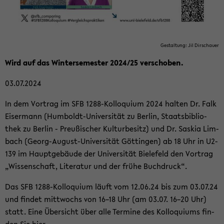
Ge­stal­tung: Jil Dir­schau­er
Wird auf das Win­ter­se­mes­ter 2024/25 ver­scho­ben.
03.07.2024
In dem Vor­trag im SFB 1288-​Kolloquium 2024 hal­ten Dr. Falk
Eis­er­mann (Humboldt-​Universität zu Ber­lin, Staats­bi­blio­
thek zu Ber­lin - Preu­ßi­scher Kul­tur­be­sitz) und Dr. Sas­kia Lim­
bach (Georg-​August-Universität Göt­tin­gen) ab 18 Uhr in U2-​
139 im Haupt­ge­bäu­de der Uni­ver­si­tät Bie­le­feld den Vor­trag
„Wis­sen­schaft, Li­te­ra­tur und der frühe Buch­druck“.
Das SFB 1288-​Kolloquium läuft vom 12.06.24 bis zum 03.07.24
und fin­det mitt­wochs von 16–18 Uhr (am 03.07. 16–20 Uhr)
statt. Eine Über­sicht über alle Ter­mi­ne des Kol­lo­qui­ums fin­