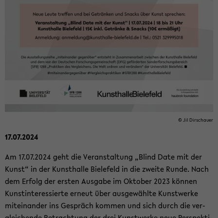
© Jil Dir­schau­er
17.07.2024
Am 17.07.2024 geht die Ver­an­stal­tung „Blind Date mit der
Kunst“ in der Kunst­hal­le Bie­le­feld in die zwei­te Runde. Nach
dem Er­folg der ers­ten Aus­ga­be im Ok­to­ber 2023 kön­nen
Kunst­in­ter­es­sier­te er­neut über aus­ge­wähl­te Kunst­wer­ke
mit­ein­an­der ins Ge­spräch kom­men und sich durch die ver­
glei­chen­de Be­trach­tung der drei Kunst­wer­ke neue Per­spek­ti­