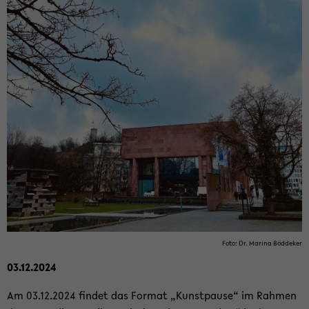
Foto: Dr. Ma­ri­na Böd­de­ker
03.12.2024
Am 03.12.2024 fin­det das For­mat „Kunst­pau­se“ im Rah­men