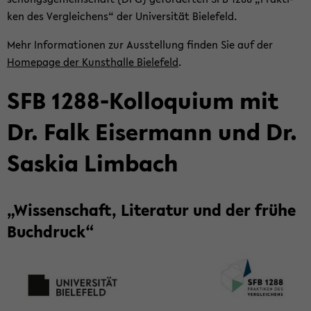
ken des Ver­glei­chens“ der Uni­ver­si­tät Bie­le­feld.
Mehr In­for­ma­tio­nen zur Aus­stel­lung fin­den Sie auf der
Home­page der Kunst­hal­le Bie­le­feld
.
SFB 1288-​Kolloquium mit
Dr. Falk Eis­er­mann und Dr.
Sas­kia Lim­bach
„Wis­sen­schaft, Li­te­ra­tur und der frühe
Buch­druck“