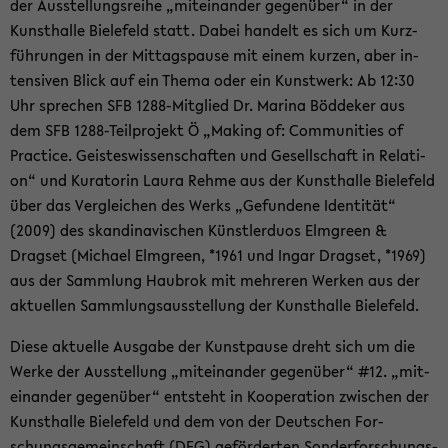
der Aus­stel­lungs­rei­he „mit­ein­an­der ge­gen­über“ in der
Kunst­hal­le Bie­le­feld statt. Dabei han­delt es sich um Kurz­
füh­run­gen in der Mit­tags­pau­se mit einem kur­zen, aber in­
ten­si­ven Blick auf ein Thema oder ein Kunst­werk: Ab 12:30
Uhr spre­chen SFB 1288-​Mitglied Dr. Ma­ri­na Böd­de­ker aus
dem SFB 1288-​Teilprojekt Ö „Ma­king of: Com­mu­nities of
Prac­ti­ce. Geis­tes­wis­sen­schaf­ten und Ge­sell­schaft in Re­la­ti­
on“ und Ku­ra­to­rin Laura Rehme aus der Kunst­hal­le Bie­le­feld
über das Ver­glei­chen des Werks „Ge­fun­de­ne Iden­ti­tät“
(2009) des skan­di­na­vi­schen Künst­ler­du­os Elm­green &
Drags­et (Mi­cha­el Elm­green, *1961 und Ingar Drags­et, *1969)
aus der Samm­lung Hau­brok mit meh­re­ren Wer­ken aus der
ak­tu­el­len Samm­lungs­aus­stel­lung der Kunst­hal­le Bie­le­feld.
Diese ak­tu­el­le Aus­ga­be der Kunst­pau­se dreht sich um die
Werke der Aus­stel­lung „mit­ein­an­der ge­gen­über“ #12. „mit­
ein­an­der ge­gen­über“ ent­steht in Ko­ope­ra­ti­on zwi­schen der
Kunst­hal­le Bie­le­feld und dem von der Deut­schen For­
schungs­ge­mein­schaft (DFG) ge­för­der­ten Son­der­for­schungs­