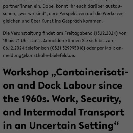
part­ner*innen ein. Dabei könnt ihr euch dar­über aus­tau­
schen, „wer wir sind“, eure Per­spek­ti­ven auf die Werke ver­
glei­chen und über Kunst ins Ge­spräch kom­men.
Die Ver­an­stal­tung fin­det am Frei­tag­abend (13.12.2024) von
18 bis 21 Uhr statt. An­mel­den kön­nen Sie sich bis zum
06.12.2024 te­le­fo­nisch (0521 329995018) oder per Mail: an­
mel­dung@kunsthalle-​bielefeld.de.
Work­shop „Con­tai­ne­ri­sa­ti­
on and Dock La­bour since
the 1960s. Work, Se­cu­ri­ty,
and In­ter­mo­dal Trans­port
in an Un­cer­tain Set­ting“