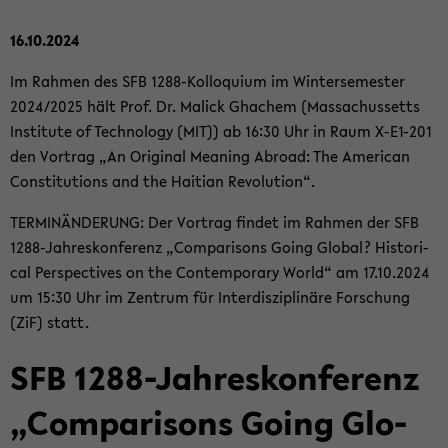
16.10.2024
Im Rah­men des SFB 1288-​Kolloquium im Win­ter­se­mes­ter
2024/2025 hält Prof. Dr. Malick Gha­chem (Mas­sa­chus­setts
In­sti­tu­te of Tech­no­lo­gy (MIT)) ab 16:30 Uhr in Raum X-​E1-201
den Vor­trag „An Ori­gi­nal Me­a­ning Ab­road: The Ame­ri­can
Con­sti­tu­ti­ons and the Hai­ti­an Re­vo­lu­ti­on“.
TER­MIN­ÄN­DE­RUNG: Der Vor­trag fin­det im Rah­men der SFB
1288-​Jahreskonferenz „Com­pa­ri­sons Going Glo­bal? His­to­ri­
cal Per­spec­ti­ves on the Con­tem­pora­ry World“ am 17.10.2024
um 15:30 Uhr im Zen­trum für In­ter­dis­zi­pli­nä­re For­schung
(ZiF) statt.
SFB 1288-​Jahreskonferenz
„Com­pa­ri­sons Going Glo­