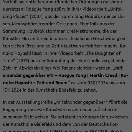
Ver­hält­nis zeit­li­cher und räum­li­cher Ord­nun­gen aus­ein­an­
der­set­zen: Ha­e­gue Yang spürt in ihrer Vi­deo­ar­beit „Un­fol­
ding Places“ (2004) aus der Samm­lung Hau­brok der zeit­lo­
sen At­mo­sphä­re frem­der Orte nach. Eben­falls aus der
Samm­lung Hau­brok stam­men drei Me­tro­no­me, die der
Künst­ler Mar­tin Creed in un­ter­schied­li­chen Ge­schwin­dig­kei­
ten ti­cken lässt und so Zeit akus­tisch er­fahr­bar macht. Ka­
na­ko Ha­ya­shi lässt in ihrer Vi­deo­ar­beit „The Daugh­ter of
Time“ (2012) aus der Samm­lung der Kunst­hal­le ver­ge­hen­de
Zeit im Ab­wi­ckeln eines Woll­fa­dens sicht­bar wer­den.
„mit­
ein­an­der ge­gen­über #11 – Ha­e­gue Yang | Mar­tin Creed | Ka­
na­ko Ha­ya­shi – Zeit und Raum“
ist vom 07.07.2024 bis zum
17.11.2024 in der Kunst­hal­le Bie­le­feld zu sehen.
In der Aus­stel­lungs­rei­he „mit­ein­an­der ge­gen­über“ führt die
Be­geg­nung von zwei Kunst­wer­ken zu neuen, oft über­ra­
schen­den Sicht­wei­sen. Sie ent­steht in Ko­ope­ra­ti­on zwi­schen
der Kunst­hal­le Bie­le­feld und dem von der Deut­sche For­
schungs­ge­mein­schaft (DFG) ge­för­der­ten SFB 1288 „Prak­ti­