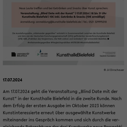
© Jil Dir­schau­er
17.07.2024
Am 17.07.2024 geht die Ver­an­stal­tung „Blind Date mit der
Kunst“ in der Kunst­hal­le Bie­le­feld in die zwei­te Runde. Nach
dem Er­folg der ers­ten Aus­ga­be im Ok­to­ber 2023 kön­nen
Kunst­in­ter­es­sier­te er­neut über aus­ge­wähl­te Kunst­wer­ke
mit­ein­an­der ins Ge­spräch kom­men und sich durch die ver­
glei­chen­de Be­trach­tung der drei Kunst­wer­ke neue Per­spek­ti­