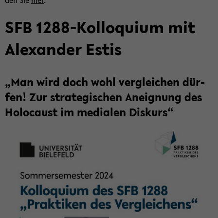
den Sie
hier
.
SFB 1288-​Kolloquium mit
Alex­an­der Estis
„Man wird doch wohl ver­glei­chen dür­
fen! Zur stra­te­gi­schen An­eig­nung des
Ho­lo­caust im me­dia­len Dis­kurs“