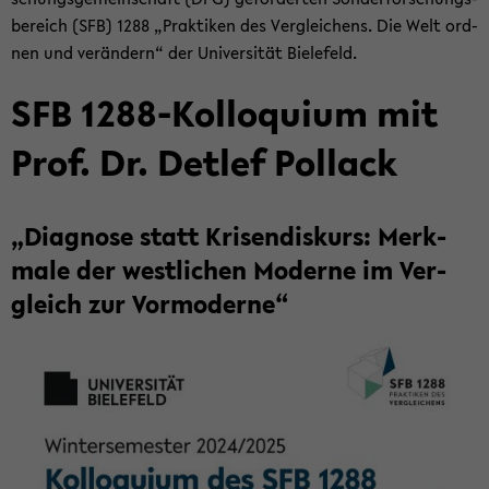
be­reich (SFB) 1288 „Prak­ti­ken des Ver­glei­chens. Die Welt ord­
nen und ver­än­dern“ der Uni­ver­si­tät Bie­le­feld.
SFB 1288-​Kolloquium mit
Prof. Dr. Det­lef Pol­lack
„Dia­gno­se statt Kri­sen­dis­kurs: Merk­
ma­le der west­li­chen Mo­der­ne im Ver­
gleich zur Vor­mo­der­ne“