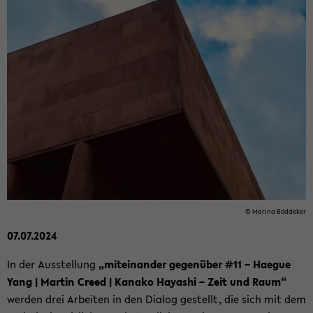
© Ma­ri­na Böd­de­ker
07.07.2024
In der Aus­stel­lung
„mit­ein­an­der ge­gen­über #11 – Ha­e­gue
Yang | Mar­tin Creed | Ka­na­ko Ha­ya­shi – Zeit und Raum“
wer­den drei Ar­bei­ten in den Dia­log ge­stellt, die sich mit dem