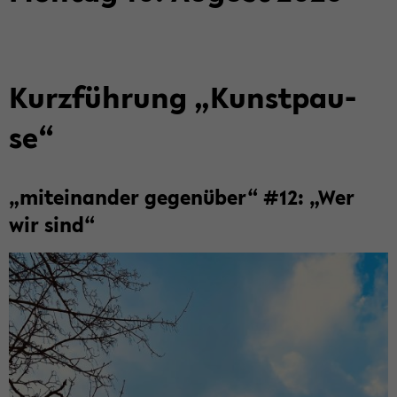
Kurz­füh­rung „Kunst­pau­
se“
„mit­ein­an­der ge­gen­über“ #12: „Wer
wir sind“