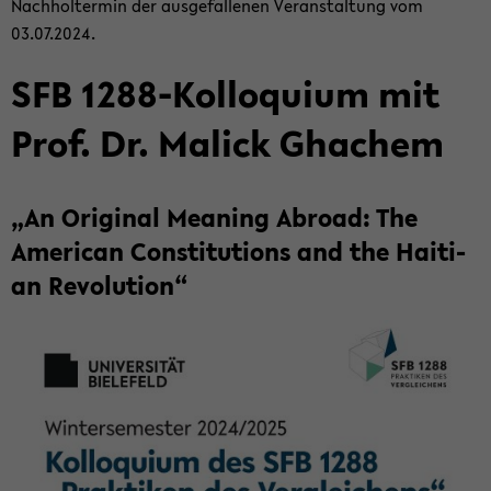
Nach­hol­ter­min der aus­ge­fal­le­nen Ver­an­stal­tung vom
03.07.2024.
SFB 1288-​Kolloquium mit
Prof. Dr. Malick Gha­chem
„An Ori­gi­nal Me­a­ning Ab­road: The
Ame­ri­can Con­sti­tu­ti­ons and the Hai­ti­
an Re­vo­lu­ti­on“