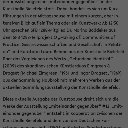
der Aus­stel­lungs­rei­he „mit­ein­an­der ge­gen­über“ in der
Kunst­hal­le Bie­le­feld statt. Dabei han­delt es sich um Kurz­
füh­run­gen in der Mit­tags­pau­se mit einem kur­zen, aber in­
ten­si­ven Blick auf ein Thema oder ein Kunst­werk: Ab 12:30
Uhr spre­chen SFB 1288-​Mitglied Dr. Ma­ri­na Böd­de­ker aus
dem SFB 1288-​Teilprojekt Ö „Ma­king of: Com­mu­nities of
Prac­ti­ce. Geis­tes­wis­sen­schaf­ten und Ge­sell­schaft in Re­la­ti­
on“ und Ku­ra­to­rin Laura Rehme aus der Kunst­hal­le Bie­le­feld
über das Ver­glei­chen des Werks „Ge­fun­de­ne Iden­ti­tät“
(2009) des skan­di­na­vi­schen Künst­ler­du­os Elm­green &
Drags­et (Mi­cha­el Elm­green, *1961 und Ingar Drags­et, *1969)
aus der Samm­lung Hau­brok mit meh­re­ren Wer­ken aus der
ak­tu­el­len Samm­lungs­aus­stel­lung der Kunst­hal­le Bie­le­feld.
Diese ak­tu­el­le Aus­ga­be der Kunst­pau­se dreht sich um die
Werke der Aus­stel­lung „mit­ein­an­der ge­gen­über“ #12. „mit­
ein­an­der ge­gen­über“ ent­steht in Ko­ope­ra­ti­on zwi­schen der
Kunst­hal­le Bie­le­feld und dem von der Deut­schen For­
schungs­ge­mein­schaft (DFG) ge­för­der­ten Son­der­for­schungs­