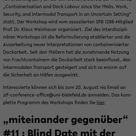
„Con­tai­ne­ri­sa­ti­on and Dock La­bour since the 1960s. Work,
Se­cu­ri­ty, and In­ter­mo­dal Trans­port in an Un­cer­tain Set­ting“
statt. Der Work­shop wird vom as­so­zi­ier­ten SFB 1288-​Mitglied
Prof. Dr. Klaus Wein­hau­er or­ga­ni­siert. Ziel des in­ter­dis­zi­pli­
nä­ren Work­shops ist die Re­for­mu­lie­rung eta­blier­ter und die
Aus­ar­bei­tung neuer In­ter­pre­ta­tio­nen von con­tai­ne­ri­sier­ter
Dock­ar­beit. Seit den 1960ern hat die zu­neh­men­de Nut­zung
von Fracht­con­tai­nern die Dock­ar­beit stark be­ein­flusst, den
in­ter­mo­da­len Trans­port ge­stei­gert und sich so enorm auf
die Si­cher­heit an Häfen aus­ge­wirkt.
In­ter­es­sier­te kön­nen sich bis zum 20. Au­gust via Email an
zif-​conference-office@uni-​bielefeld.de an­mel­den. Das kom­
plet­te Pro­gramm des Work­shops fin­den Sie
hier
.
„mit­ein­an­der ge­gen­über“
#11 : Blind Date mit der