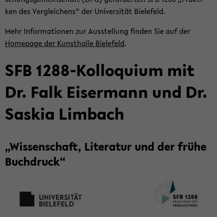
ken des Ver­glei­chens“ der Uni­ver­si­tät Bie­le­feld.
Mehr In­for­ma­tio­nen zur Aus­stel­lung fin­den Sie auf der
Home­page der Kunst­hal­le Bie­le­feld
.
SFB 1288-​Kolloquium mit
Dr. Falk Eis­er­mann und Dr.
Sas­kia Lim­bach
„Wis­sen­schaft, Li­te­ra­tur und der frühe
Buch­druck“