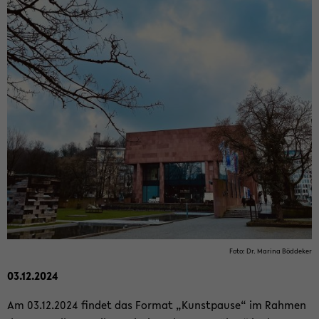
Foto: Dr. Ma­ri­na Böd­de­ker
03.12.2024
Am 03.12.2024 fin­det das For­mat „Kunst­pau­se“ im Rah­men