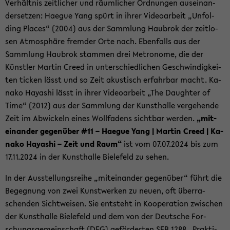
Ver­hält­nis zeit­li­cher und räum­li­cher Ord­nun­gen aus­ein­an­
der­set­zen: Ha­e­gue Yang spürt in ihrer Vi­deo­ar­beit „Un­fol­
ding Places“ (2004) aus der Samm­lung Hau­brok der zeit­lo­
sen At­mo­sphä­re frem­der Orte nach. Eben­falls aus der
Samm­lung Hau­brok stam­men drei Me­tro­no­me, die der
Künst­ler Mar­tin Creed in un­ter­schied­li­chen Ge­schwin­dig­kei­
ten ti­cken lässt und so Zeit akus­tisch er­fahr­bar macht. Ka­
na­ko Ha­ya­shi lässt in ihrer Vi­deo­ar­beit „The Daugh­ter of
Time“ (2012) aus der Samm­lung der Kunst­hal­le ver­ge­hen­de
Zeit im Ab­wi­ckeln eines Woll­fa­dens sicht­bar wer­den.
„mit­
ein­an­der ge­gen­über #11 – Ha­e­gue Yang | Mar­tin Creed | Ka­
na­ko Ha­ya­shi – Zeit und Raum“
ist vom 07.07.2024 bis zum
17.11.2024 in der Kunst­hal­le Bie­le­feld zu sehen.
In der Aus­stel­lungs­rei­he „mit­ein­an­der ge­gen­über“ führt die
Be­geg­nung von zwei Kunst­wer­ken zu neuen, oft über­ra­
schen­den Sicht­wei­sen. Sie ent­steht in Ko­ope­ra­ti­on zwi­schen
der Kunst­hal­le Bie­le­feld und dem von der Deut­sche For­
schungs­ge­mein­schaft (DFG) ge­för­der­ten SFB 1288 „Prak­ti­