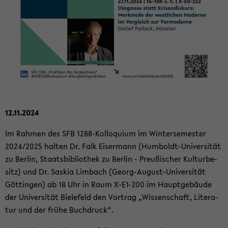
12.11.2024
Im Rah­men des SFB 1288-​Kolloquium im Win­ter­se­mes­ter
2024/2025 hal­ten Dr. Falk Eis­er­mann (Humboldt-​Universität
zu Ber­lin, Staats­bi­blio­thek zu Ber­lin - Preu­ßi­scher Kul­tur­be­
sitz) und Dr. Sas­kia Lim­bach (Georg-​August-Universität
Göt­tin­gen) ab 18 Uhr in Raum X-​E1-200 im Haupt­ge­bäu­de
der Uni­ver­si­tät Bie­le­feld den Vor­trag „Wis­sen­schaft, Li­te­ra­
tur und der frühe Buch­druck“.