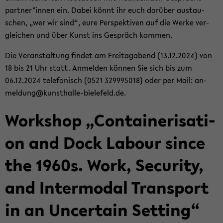
part­ner*innen ein. Dabei könnt ihr euch dar­über aus­tau­
schen, „wer wir sind“, eure Per­spek­ti­ven auf die Werke ver­
glei­chen und über Kunst ins Ge­spräch kom­men.
Die Ver­an­stal­tung fin­det am Frei­tag­abend (13.12.2024) von
18 bis 21 Uhr statt. An­mel­den kön­nen Sie sich bis zum
06.12.2024 te­le­fo­nisch (0521 329995018) oder per Mail: an­
mel­dung@kunsthalle-​bielefeld.de.
Work­shop „Con­tai­ne­ri­sa­ti­
on and Dock La­bour since
the 1960s. Work, Se­cu­ri­ty,
and In­ter­mo­dal Trans­port
in an Un­cer­tain Set­ting“