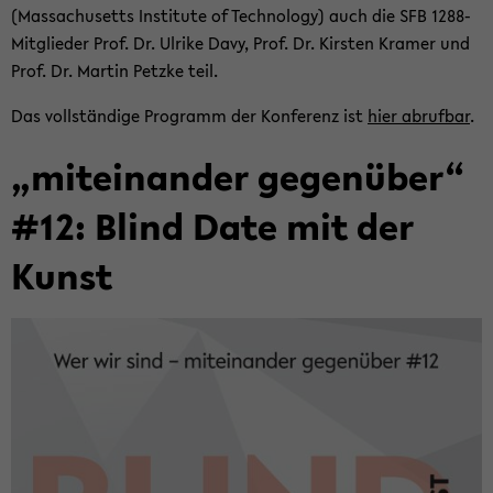
(Mas­sa­chu­setts In­sti­tu­te of Tech­no­lo­gy) auch die SFB 1288-​
Mitglieder Prof. Dr. Ul­ri­ke Davy, Prof. Dr. Kirs­ten Kra­mer und
Prof. Dr. Mar­tin Petz­ke teil.
Das voll­stän­di­ge Pro­gramm der Kon­fe­renz ist
hier ab­ruf­bar
.
„mit­ein­an­der ge­gen­über“
#12: Blind Date mit der
Kunst