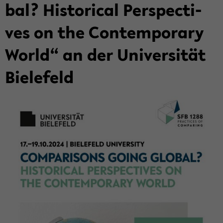
bal? His­to­ri­cal Per­spec­ti­
ves on the Con­tem­pora­ry
World“ an der Uni­ver­si­tät
Bie­le­feld