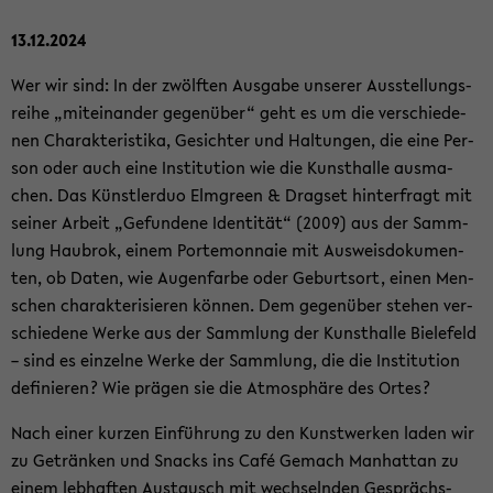
13.12.2024
Wer wir sind: In der zwölf­ten Aus­ga­be un­se­rer Aus­stel­lungs­
rei­he „mit­ein­an­der ge­gen­über“ geht es um die ver­schie­de­
nen Cha­rak­te­ris­ti­ka, Ge­sich­ter und Hal­tun­gen, die eine Per­
son oder auch eine In­sti­tu­ti­on wie die Kunst­hal­le aus­ma­
chen. Das Künst­ler­duo Elm­green & Drags­et hin­ter­fragt mit
sei­ner Ar­beit „Ge­fun­de­ne Iden­ti­tät“ (2009) aus der Samm­
lung Hau­brok, einem Porte­mon­naie mit Aus­weis­do­ku­men­
ten, ob Daten, wie Au­gen­far­be oder Ge­burts­ort, einen Men­
schen cha­rak­te­ri­sie­ren kön­nen. Dem ge­gen­über ste­hen ver­
schie­de­ne Werke aus der Samm­lung der Kunst­hal­le Bie­le­feld
– sind es ein­zel­ne Werke der Samm­lung, die die In­sti­tu­ti­on
de­fi­nie­ren? Wie prä­gen sie die At­mo­sphä­re des Ortes?
Nach einer kur­zen Ein­füh­rung zu den Kunst­wer­ken laden wir
zu Ge­trän­ken und Snacks ins Café Ge­mach Man­hat­tan zu
einem leb­haf­ten Aus­tausch mit wech­seln­den Ge­sprächs­