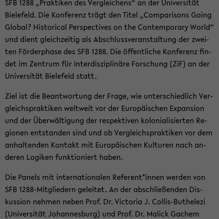
SFB 1288 „Prak­ti­ken des Ver­glei­chens“ an der Uni­ver­si­tät
Bie­le­feld. Die Kon­fe­renz trägt den Titel „Com­pa­ri­sons Going
Glo­bal? His­to­ri­cal Per­spec­ti­ves on the Con­tem­pora­ry World“
und dient gleich­zei­tig als Ab­schluss­ver­an­stal­tung der zwei­
ten För­der­pha­se des SFB 1288. Die öf­fent­li­che Kon­fe­renz fin­
det im Zen­trum für In­ter­dis­zi­pli­nä­re For­schung (ZiF) an der
Uni­ver­si­tät Bie­le­feld statt.
Ziel ist die Be­ant­wor­tung der Frage, wie un­ter­schied­lich Ver­
gleichs­prak­ti­ken welt­weit vor der Eu­ro­päi­schen Ex­pan­si­on
und der Über­wäl­ti­gung der re­spek­ti­ven ko­lo­nia­li­sier­ten Re­
gio­nen ent­stan­den sind und ob Ver­gleichs­prak­ti­ken vor dem
an­hal­ten­den Kon­takt mit Eu­ro­päi­schen Kul­tu­ren nach an­
de­ren Lo­gi­ken funk­tio­niert haben.
Die Pa­nels mit in­ter­na­tio­na­len Re­fe­rent*innen wer­den von
SFB 1288-​Mitgliedern ge­lei­tet. An der ab­schlie­ßen­den Dis­
kus­si­on neh­men neben Prof. Dr. Vic­to­ria J. Collis-​Buthelezi
(Uni­ver­si­tät Jo­han­nes­burg) und Prof. Dr. Malick Ga­chem