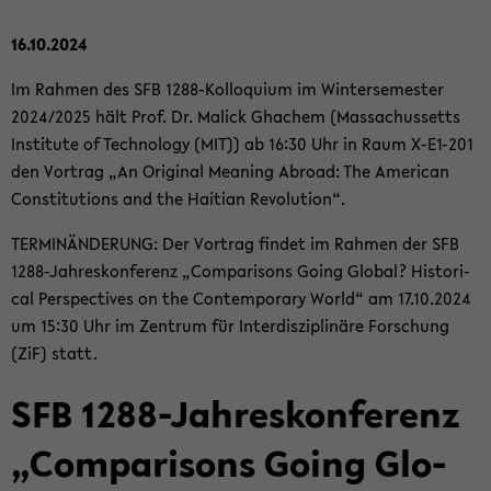
16.10.2024
Im Rah­men des SFB 1288-​Kolloquium im Win­ter­se­mes­ter
2024/2025 hält Prof. Dr. Malick Gha­chem (Mas­sa­chus­setts
In­sti­tu­te of Tech­no­lo­gy (MIT)) ab 16:30 Uhr in Raum X-​E1-201
den Vor­trag „An Ori­gi­nal Me­a­ning Ab­road: The Ame­ri­can
Con­sti­tu­ti­ons and the Hai­ti­an Re­vo­lu­ti­on“.
TER­MIN­ÄN­DE­RUNG: Der Vor­trag fin­det im Rah­men der SFB
1288-​Jahreskonferenz „Com­pa­ri­sons Going Glo­bal? His­to­ri­
cal Per­spec­ti­ves on the Con­tem­pora­ry World“ am 17.10.2024
um 15:30 Uhr im Zen­trum für In­ter­dis­zi­pli­nä­re For­schung
(ZiF) statt.
SFB 1288-​Jahreskonferenz
„Com­pa­ri­sons Going Glo­