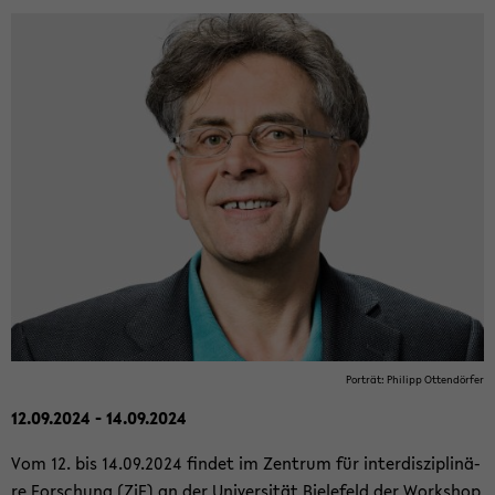
Por­trät: Phil­ipp Ot­ten­dör­fer
12.09.2024 - 14.09.2024
Vom 12. bis 14.09.2024 fin­det im Zen­trum für in­ter­dis­zi­pli­nä­
re For­schung (ZiF) an der Uni­ver­si­tät Bie­le­feld der Work­shop