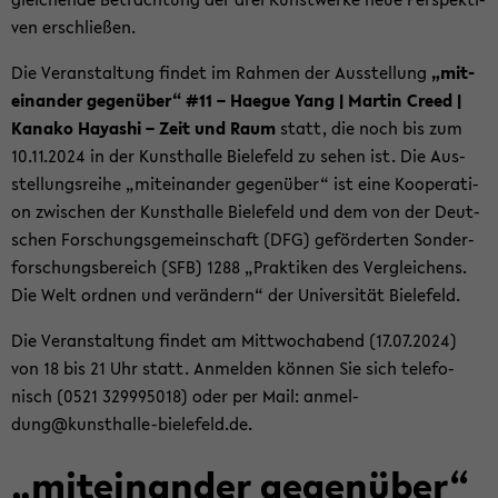
ven er­schlie­ßen.
Die Ver­an­stal­tung fin­det im Rah­men der Aus­stel­lung
„mit­
ein­an­der ge­gen­über“ #11 – Ha­e­gue Yang | Mar­tin Creed |
Ka­na­ko Ha­ya­shi – Zeit und Raum
statt, die noch bis zum
10.11.2024 in der Kunst­hal­le Bie­le­feld zu sehen ist. Die Aus­
stel­lungs­rei­he „mit­ein­an­der ge­gen­über“ ist eine Ko­ope­ra­ti­
on zwi­schen der Kunst­hal­le Bie­le­feld und dem von der Deut­
schen For­schungs­ge­mein­schaft (DFG) ge­för­der­ten Son­der­
for­schungs­be­reich (SFB) 1288 „Prak­ti­ken des Ver­glei­chens.
Die Welt ord­nen und ver­än­dern“ der Uni­ver­si­tät Bie­le­feld.
Die Ver­an­stal­tung fin­det am Mitt­woch­abend (17.07.2024)
von 18 bis 21 Uhr statt. An­mel­den kön­nen Sie sich te­le­fo­
nisch (0521 329995018) oder per Mail: an­mel­
dung@kunsthalle-​bielefeld.de.
„mit­ein­an­der ge­gen­über“