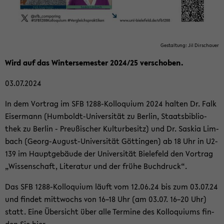
Ge­stal­tung: Jil Dir­schau­er
Wird auf das Win­ter­se­mes­ter 2024/25 ver­scho­ben.
03.07.2024
In dem Vor­trag im SFB 1288-​Kolloquium 2024 hal­ten Dr. Falk
Eis­er­mann (Humboldt-​Universität zu Ber­lin, Staats­bi­blio­
thek zu Ber­lin - Preu­ßi­scher Kul­tur­be­sitz) und Dr. Sas­kia Lim­
bach (Georg-​August-Universität Göt­tin­gen) ab 18 Uhr in U2-​
139 im Haupt­ge­bäu­de der Uni­ver­si­tät Bie­le­feld den Vor­trag
„Wis­sen­schaft, Li­te­ra­tur und der frühe Buch­druck“.
Das SFB 1288-​Kolloquium läuft vom 12.06.24 bis zum 03.07.24
und fin­det mitt­wochs von 16–18 Uhr (am 03.07. 16–20 Uhr)
statt. Eine Über­sicht über alle Ter­mi­ne des Kol­lo­qui­ums fin­