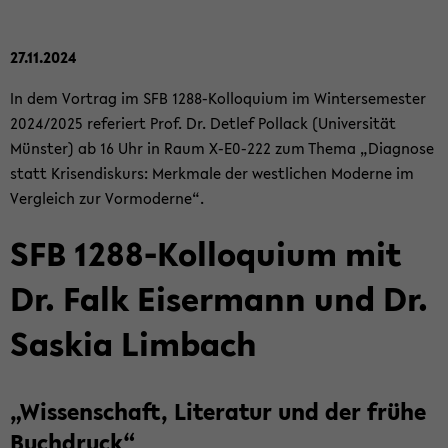
27.11.2024
In dem Vor­trag im SFB 1288-​Kolloquium im Win­ter­se­mes­ter
2024/2025 re­fe­riert Prof. Dr. Det­lef Pol­lack (Uni­ver­si­tät
Müns­ter) ab 16 Uhr in Raum X-​E0-222 zum Thema „Dia­gno­se
statt Kri­sen­dis­kurs: Merk­ma­le der west­li­chen Mo­der­ne im
Ver­gleich zur Vor­mo­der­ne“.
SFB 1288-​Kolloquium mit
Dr. Falk Eis­er­mann und Dr.
Sas­kia Lim­bach
„Wis­sen­schaft, Li­te­ra­tur und der frühe
Buch­druck“