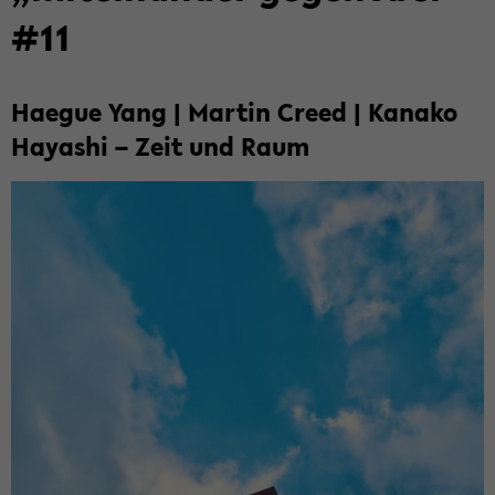
#11
Ha­e­gue Yang | Mar­tin Creed | Ka­na­ko
Ha­ya­shi – Zeit und Raum