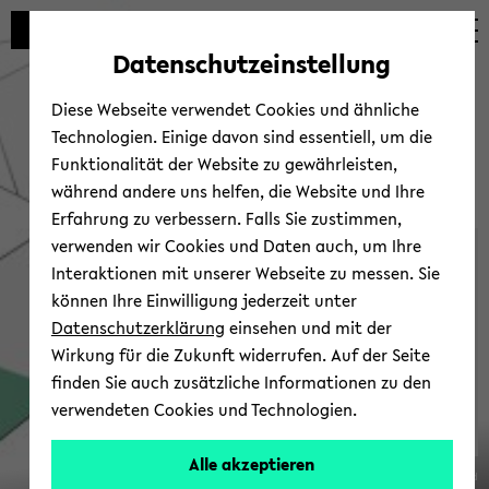
Automatische
zum
zum
zum
Inhaltswechsel
Hauptinhalt
Hauptmenü
Fußbereich
Datenschutzeinstellung
vermeiden
wechseln
wechseln
wechseln
Diese Webseite verwendet Cookies und ähnliche
Technologien. Einige davon sind essentiell, um die
Funktionalität der Website zu gewährleisten,
während andere uns helfen, die Website und Ihre
Erfahrung zu verbessern. Falls Sie zustimmen,
verwenden wir Cookies und Daten auch, um Ihre
Ver­an­stal­tun­gen
Interaktionen mit unserer Webseite zu messen. Sie
können Ihre Einwilligung jederzeit unter
Datenschutzerklärung
einsehen und mit der
Wirkung für die Zukunft widerrufen. Auf der Seite
finden Sie auch zusätzliche Informationen zu den
verwendeten Cookies und Technologien.
SFB
Alle akzeptieren
© Uni­ver­si­tät Bie­le­feld
1288