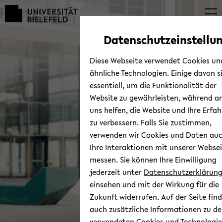
Automatische
zum
zum
zum
Inhaltswechsel
Hauptinhalt
Hauptmenü
Fußbereich
vermeiden
wechseln
wechseln
wechseln
Datenschutzeinstellu
Diese Webseite verwendet Cookies un
ähnliche Technologien. Einige davon s
essentiell, um die Funktionalität der
Website zu gewährleisten, während a
uns helfen, die Website und Ihre Erfa
Per­son­nel De­ve­lo­p­ment
zu verbessern. Falls Sie zustimmen,
Pro­gram­me for Re­se­ar­
verwenden wir Cookies und Daten au
chers and Tea­chers (PEP)
Ihre Interaktionen mit unserer Websei
messen. Sie können Ihre Einwilligung
jederzeit unter
Datenschutzerklärun
einsehen und mit der Wirkung für die
Zukunft widerrufen. Auf der Seite find
auch zusätzliche Informationen zu d
© Bie­le­feld Uni­ver­si­ty
verwendeten Cookies und Technologie