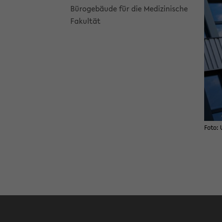
Bü­ro­ge­bäu­de für die Me­di­zi­ni­sche
Fa­kul­tät
Foto: U