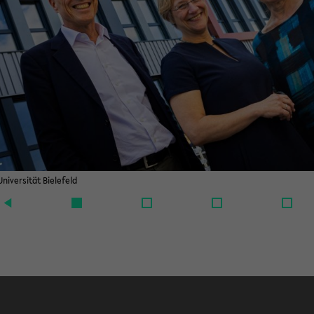
ni­ver­si­tät Bie­le­feld