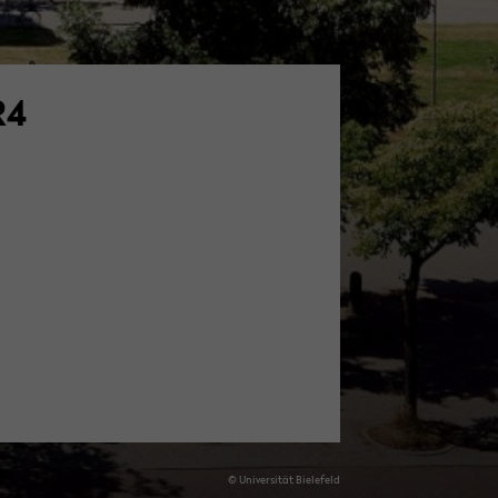
R4
© Uni­ver­si­tät Bie­le­feld