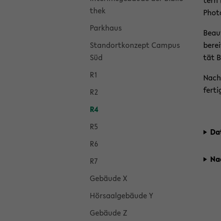
tern 
thek
Photo
Park­haus
Be­au
Stand­ort­kon­zept Cam­pus
be­re
Süd
tät Bi
R1
Nach 
fer­ti
R2
R4
R5
Da
R6
Nac
R7
Ge­bäu­de X
Hör­saal­ge­bäu­de Y
Ge­bäu­de Z