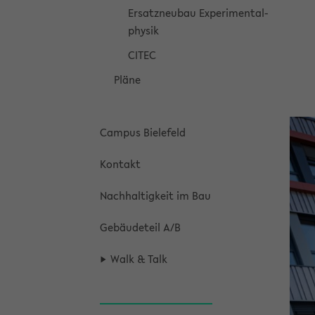
Er­satz­neu­bau Ex­pe­ri­men­tal­
phy­sik
CITEC
Pläne
Cam­pus Bie­le­feld
Kon­takt
Nach­hal­tig­keit im Bau
Ge­bäu­de­teil A/B
Walk & Talk