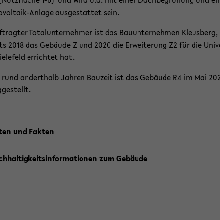
(Nutz­flä­che 1-6) und wird u.a. mit einer Dach­be­grü­nung und ei
voltaik-​Anlage aus­ge­stat­tet sein.
f­trag­ter To­tal­un­ter­neh­mer ist das Bau­un­ter­neh­men Kle­us­berg,
its 2018 das Ge­bäu­de Z und 2020 die Er­wei­te­rung Z2 für die Uni­ve
e­le­feld er­rich­tet hat.
rund an­dert­halb Jah­ren Bau­zeit ist das Ge­bäu­de R4 im Mai 20
g­ge­stellt.
ten und Fak­ten
h­hal­tig­keits­in­for­ma­tio­nen zum Ge­bäu­de