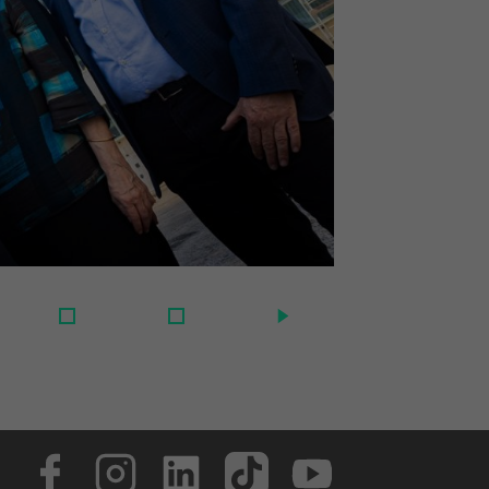
Face­book
In­sta­gram
Lin­ke­dIn
Tik­Tok
You­tube