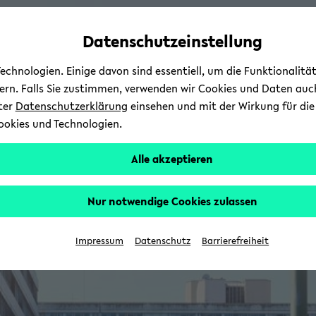
Automatische
zum
zum
zum
Inhaltswechsel
Hauptinhalt
Hauptmenü
Fußbereich
Datenschutzeinstellung
vermeiden
wechseln
wechseln
wechseln
chnologien. Einige davon sind essentiell, um die Funktionalit
sern. Falls Sie zustimmen, verwenden wir Cookies und Daten auc
nter
Datenschutzerklärung
einsehen und mit der Wirkung für die 
ookies und Technologien.
Alle akzeptieren
Nur notwendige Cookies zulassen
Impressum
Datenschutz
Barrierefreiheit